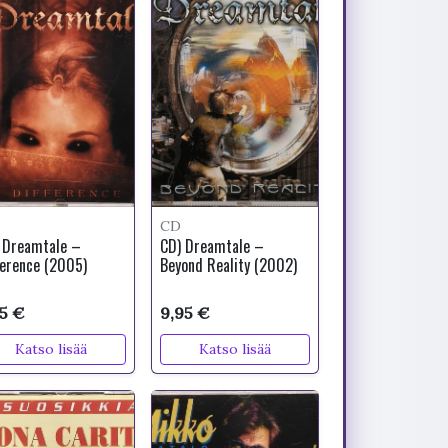
CD
 Dreamtale –
CD) Dreamtale –
ference (2005)
Beyond Reality (2002)
95 €
9,95 €
Katso lisää
Katso lisää