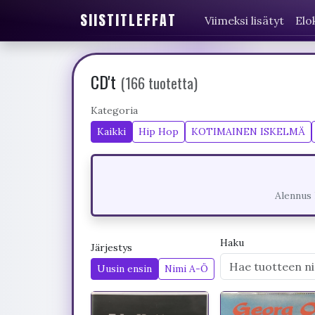
SIISTITLEFFAT
Viimeksi lisätyt
Elo
CD't
(166 tuotetta)
Kategoria
Kaikki
Hip Hop
KOTIMAINEN ISKELMÄ
Alennus 
Haku
Järjestys
Uusin ensin
Nimi A-Ö