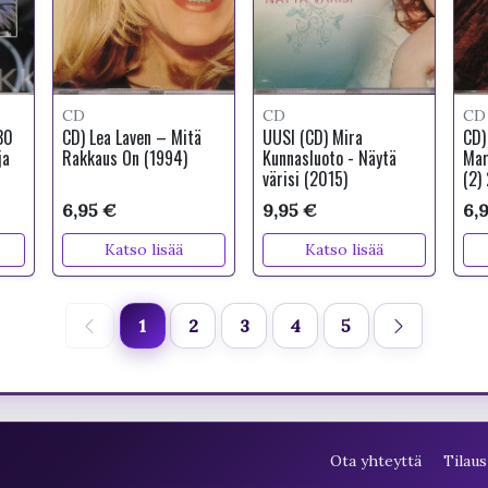
CD
CD
CD
30
CD) Lea Laven – Mitä
UUSI (CD) Mira
CD)
ja
Rakkaus On (1994)
Kunnasluoto - Näytä
Mar
värisi (2015)
(2)
6,95 €
9,95 €
6,
Katso lisää
Katso lisää
1
2
3
4
5
Ota yhteyttä
Tilaus