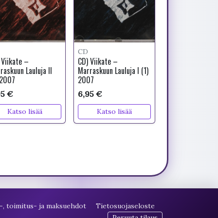
CD
 Viikate –
CD) Viikate –
raskuun Lauluja II
Marraskuun Lauluja I (1)
 2007
2007
95 €
6,95 €
Katso lisää
Katso lisää
-, toimitus- ja maksuehdot
Tietosuojaseloste
Peruuta tilaus