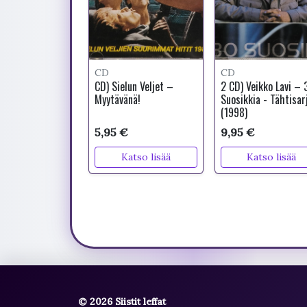
CD
CD
CD) Sielun Veljet –
2 CD) Veikko Lavi – 
Myytävänä!
Suosikkia - Tähtisar
(1998)
5,95 €
9,95 €
Katso lisää
Katso lisää
© 2026 Siistit leffat