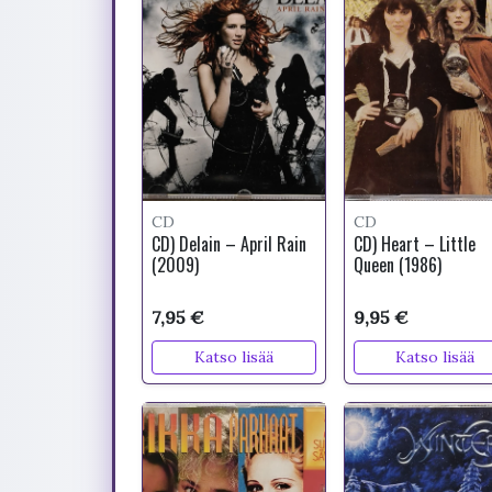
CD
CD
CD) Delain – April Rain
CD) Heart – Little
(2009)
Queen (1986)
7,95 €
9,95 €
Katso lisää
Katso lisää