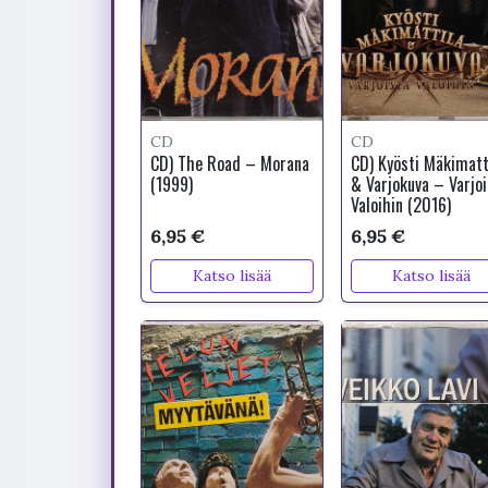
CD
CD
CD) The Road – Morana
CD) Kyösti Mäkimatt
(1999)
& Varjokuva – Varjoi
Valoihin (2016)
6,95 €
6,95 €
Katso lisää
Katso lisää