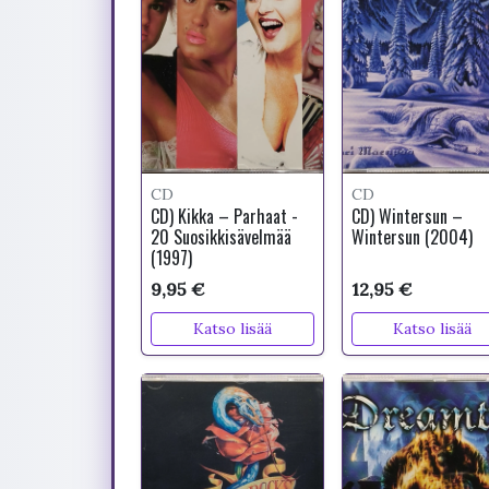
CD
CD
CD) Kikka – Parhaat -
CD) Wintersun –
20 Suosikkisävelmää
Wintersun (2004)
(1997)
9,95 €
12,95 €
Katso lisää
Katso lisää