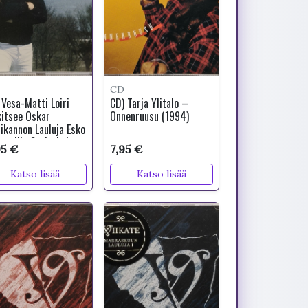
CD
 Vesa-Matti Loiri
CD) Tarja Ylitalo –
kitsee Oskar
Onnenruusu (1994)
ikannon Lauluja Esko
navallin Sovituksina
95 €
7,95 €
Katso lisää
Katso lisää