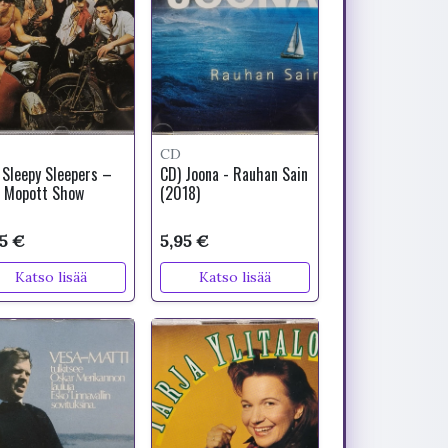
CD
 Sleepy Sleepers –
CD) Joona - Rauhan Sain
 Mopott Show
(2018)
95 €
5,95 €
Katso lisää
Katso lisää