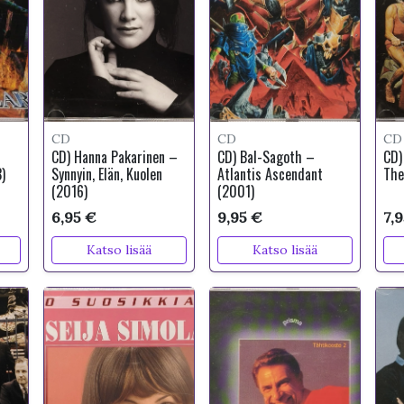
CD
CD
CD
CD) Hanna Pakarinen –
CD) Bal-Sagoth –
CD)
)
Synnyin, Elän, Kuolen
Atlantis Ascendant
The
(2016)
(2001)
6,95 €
9,95 €
7,
Katso lisää
Katso lisää