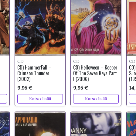
CD
CD
CD
CD) HammerFall –
CD) Helloween – Keeper
CD)
Crimson Thunder
Of The Seven Keys Part
Suo
(2002)
I (2006)
(19
9,95 €
9,95 €
14
Katso lisää
Katso lisää