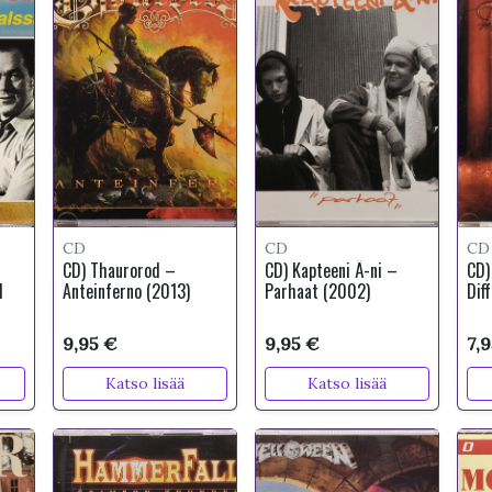
CD
CD
CD
CD) Thaurorod –
CD) Kapteeni Ä-ni –
CD)
I
Anteinferno (2013)
Parhaat (2002)
Dif
9,95 €
9,95 €
7,
Katso lisää
Katso lisää