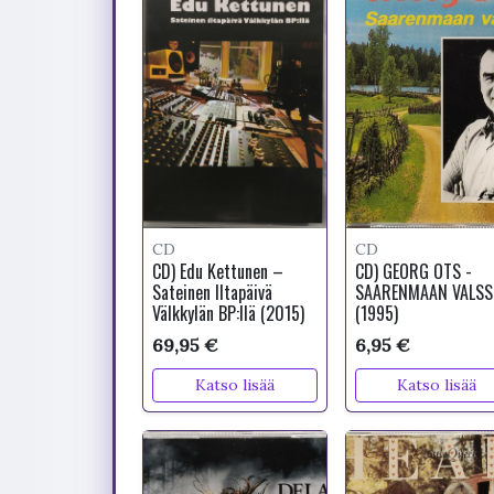
CD
CD
CD) Edu Kettunen –
CD) GEORG OTS -
Sateinen Iltapäivä
SAARENMAAN VALSS
Välkkylän BP:llä (2015)
(1995)
69,95 €
6,95 €
Katso lisää
Katso lisää