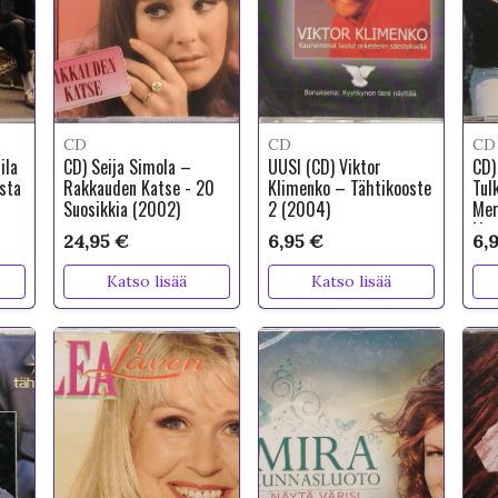
CD
CD
CD
ila
CD) Seija Simola –
UUSI (CD) Viktor
CD)
sta
Rakkauden Katse - 20
Klimenko – Tähtikooste
Tul
Suosikkia (2002)
2 (2004)
Mer
Lin
24,95 €
6,95 €
6,
Katso lisää
Katso lisää