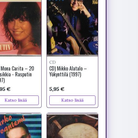
CD
 Mona Carita – 20
CD) Mikko Alatalo –
sikkia - Rasputin
Yökynttilä (1997)
97)
,95 €
5,95 €
Katso lisää
Katso lisää