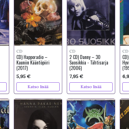
CD
CD
CD
CD) Happoradio –
2 CD) Danny – 30
CD)
Kauniin Kääntöpiiri
Suosikkia - Tähtisarja
Hyv
(2017)
(2006)
(19
5,95 €
7,95 €
6,
Katso lisää
Katso lisää