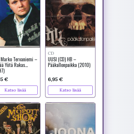
CD
 Marko Tervaniemi –
UUSI (CD) HB –
ää Yötä Rakas...
Pääkallonpaikka (2010)
97)
95 €
6,95 €
Katso lisää
Katso lisää