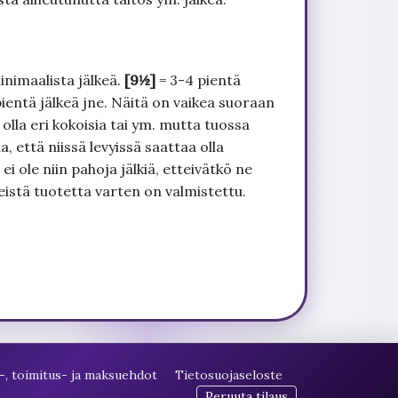
inimaalista jälkeä.
[9½]
= 3-4 pientä
pientä jälkeä jne. Näitä on vaikea suoraan
 olla eri kokoisia tai ym. mutta tuossa
, että niissä levyissä saattaa olla
 ole niin pahoja jälkiä, etteivätkö ne
seistä tuotetta varten on valmistettu.
-, toimitus- ja maksuehdot
Tietosuojaseloste
Peruuta tilaus