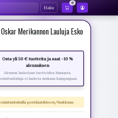
0
Haku
e Oskar Merikannon Lauluja Esko
Osta yli 50 € tuotteita ja saat -10 %
alennuksen
Alennus lasketaan tuotteiden hinnasta.
oimituskuluja ei lasketa mukaan kampanjaan.
toimituskuluilla postilaatikkoon/luukkuun.