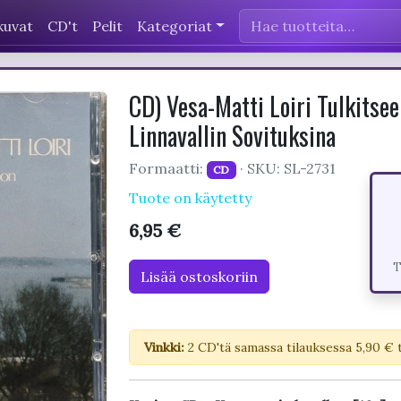
kuvat
CD't
Pelit
Kategoriat
CD) Vesa-Matti Loiri Tulkitse
Linnavallin Sovituksina
Formaatti:
· SKU: SL-2731
CD
Tuote on käytetty
6,95 €
T
Lisää ostoskoriin
Vinkki:
2 CD'tä samassa tilauksessa 5,90 € 