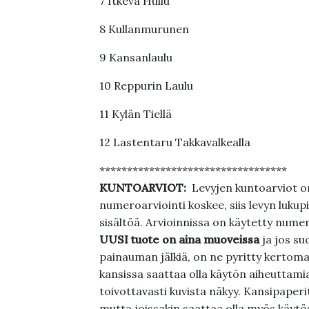
7 Itkevä Huilu
8 Kullanmurunen
9 Kansanlaulu
10 Reppurin Laulu
11 Kylän Tiellä
12 Lastentaru Takkavalkealla
**********************************
KUNTOARVIOT:
Levyjen kuntoarviot on
numeroarviointi koskee, siis levyn lukupi
sisältöä. Arvioinnissa on käytetty nume
UUSI tuote on aina muoveissa
ja jos su
painauman jälkiä, on ne pyritty kertoma
kansissa saattaa olla käytön aiheuttamia 
toivottavasti kuvista näkyy. Kansipaperi
mutta joissakin saattaa olla myös käytös