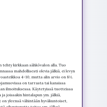
 tehty kirkkaan sähkövalon alla. Tuo
nnassa mahdollisesti olevia jälkiä, ei levyn
roasteikkoa 4-10, mutta alin arvio on 8½.
ojamuovissa on tarrasta tai kansissa
an ilmoituksessa. Käytetyissä tuotteissa
ja joissakin hintalapun ym. jälkiä,
t on yleensä vähintään hyväkuntoiset,
tä aiheutunutta taitos ym. jälkeä.