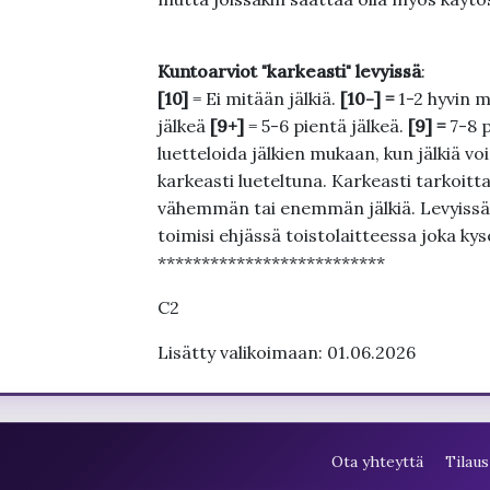
Kuntoarviot "karkeasti" levyissä
:
[10]
= Ei mitään jälkiä.
[10-] =
1-2 hyvin m
jälkeä
[9+]
= 5-6 pientä jälkeä.
[9] =
7-8 
luetteloida jälkien mukaan, kun jälkiä voi
karkeasti lueteltuna. Karkeasti tarkoittaa
vähemmän tai enemmän jälkiä. Levyissä ei
toimisi ehjässä toistolaitteessa joka ky
**************************
C2
Lisätty valikoimaan: 01.06.2026
Ota yhteyttä
Tilaus