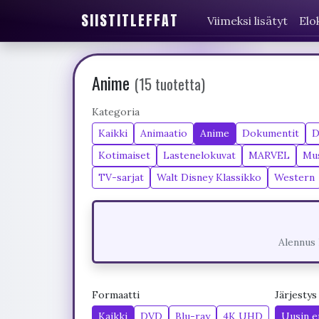
SIISTITLEFFAT
Viimeksi lisätyt
Elo
Anime
(15 tuotetta)
Kategoria
Kaikki
Animaatio
Anime
Dokumentit
D
Kotimaiset
Lastenelokuvat
MARVEL
Mus
TV-sarjat
Walt Disney Klassikko
Western
Alennus 
Formaatti
Järjestys
Kaikki
DVD
Blu-ray
4K UHD
Uusin e