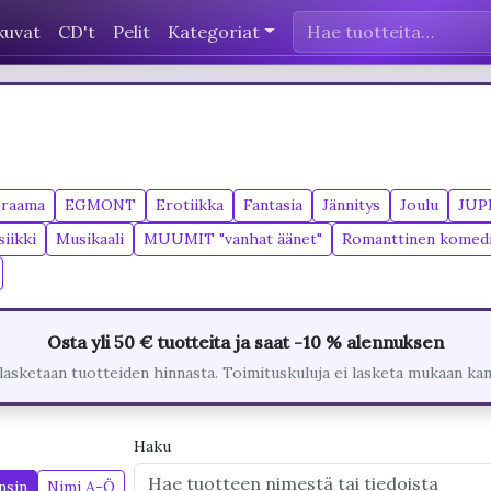
kuvat
CD't
Pelit
Kategoriat
raama
EGMONT
Erotiikka
Fantasia
Jännitys
Joulu
JUP
iikki
Musikaali
MUUMIT "vanhat äänet"
Romanttinen komed
Osta yli 50 € tuotteita ja saat -10 % alennuksen
lasketaan tuotteiden hinnasta. Toimituskuluja ei lasketa mukaan ka
Haku
nsin
Nimi A-Ö