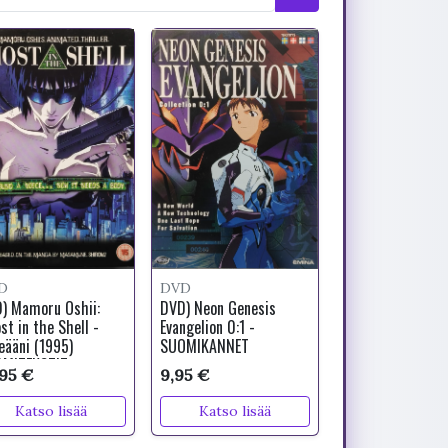
D
DVD
) Mamoru Oshii:
DVD) Neon Genesis
st in the Shell -
Evangelion 0:1 -
eääni (1995)
SUOMIKANNET
MITEKSTIT
,95 €
9,95 €
Katso lisää
Katso lisää