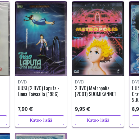
DVD
DVD
DV
UUSI (2 DVD) Laputa -
2 DVD) Metropolis
UUS
Linna Taivaalla (1986)
(2001) SUOMIKANNET
Cra
SUO
7,90 €
9,95 €
8,
Katso lisää
Katso lisää