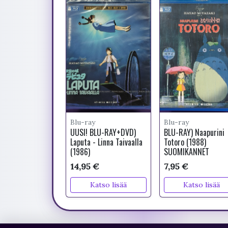
Blu-ray
Blu-ray
UUSI! BLU-RAY+DVD)
BLU-RAY) Naapurini
Laputa - Linna Taivaalla
Totoro (1988)
(1986)
SUOMIKANNET
14,95 €
7,95 €
Katso lisää
Katso lisää