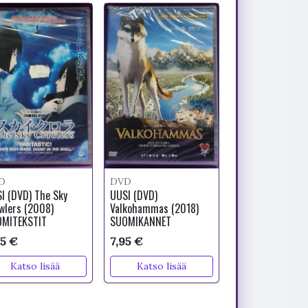
D
DVD
I (DVD) The Sky
UUSI (DVD)
wlers (2008)
Valkohammas (2018)
MITEKSTIT
SUOMIKANNET
95 €
7,95 €
Katso lisää
Katso lisää