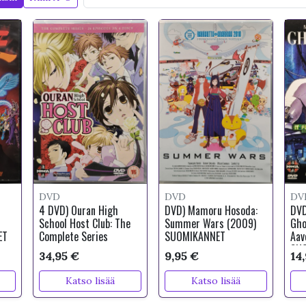
DVD
DVD
DV
4 DVD) Ouran High
DVD) Mamoru Hosoda:
DVD
School Host Club: The
Summer Wars (2009)
Gho
ET
Complete Series
SUOMIKANNET
Aav
SUO
34,95 €
9,95 €
14
Katso lisää
Katso lisää