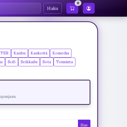
0
Haku
ITER
Kauhu
Kaukoitä
Komedia
ia
Scifi
Seikkailu
Sota
Toiminta
mpanjaan.
Hae