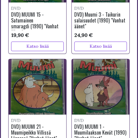
DVD
DVD
DVD) MUUMI 15 -
DVD) Muumi 3 - Taikurin
Satumainen
salaisuudet (1990) "Vanhat
smaragdi (1990) "Vanhat
äänet"
äänet"
19,90 €
24,90 €
Katso lisää
Katso lisää
DVD
DVD
DVD) MUUMI 21 -
DVD) MUUMI 1 -
Muumipeikko Villissä
Muumilaakson Kevät (1990)