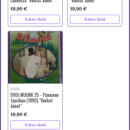
Lännessä "Vanhat äänet"
"Vanhat äänet"
19,90 €
19,90 €
Katso lisää
Katso lisää
DVD
DVD) MUUMI 25 - Punainen
täysikuu (1990) "Vanhat
äänet"
19,90 €
Katso lisää