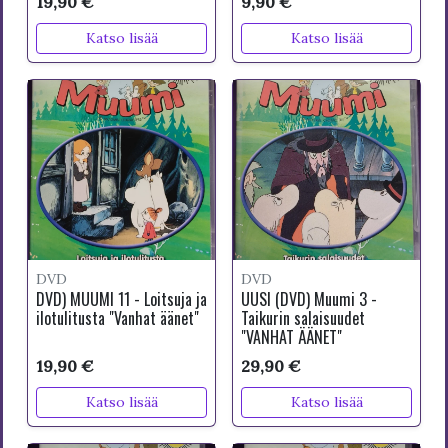
19,90 €
9,90 €
Katso lisää
Katso lisää
DVD
DVD
DVD) MUUMI 11 - Loitsuja ja
UUSI (DVD) Muumi 3 -
ilotulitusta "Vanhat äänet"
Taikurin salaisuudet
"VANHAT ÄÄNET"
19,90 €
29,90 €
Katso lisää
Katso lisää