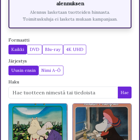
alennuksen
Alennus lasketaan tuotteiden hinnasta.
Toimituskuluja ei lasketa mukaan kampanjaan.
Formaatti
Kaikki
DVD
Blu-ray
4K UHD
Järjestys
Uusin ensin
Nimi A-Ö
Haku
Hae