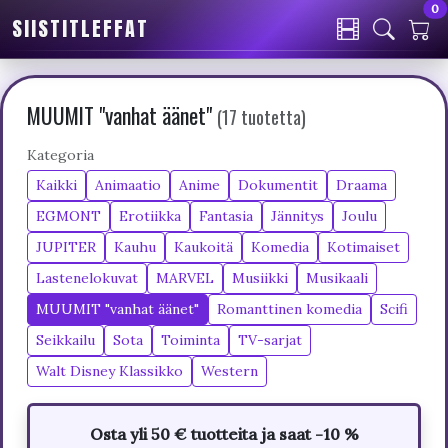
0
SIISTITLEFFAT
MUUMIT "vanhat äänet"
(17 tuotetta)
Kategoria
Kaikki
Animaatio
Anime
Dokumentit
Draama
EGMONT
Erotiikka
Fantasia
Jännitys
Joulu
JUPITER
Kauhu
Kaukoitä
Komedia
Kotimaiset
Lastenelokuvat
MARVEL
Musiikki
Musikaali
MUUMIT "vanhat äänet"
Romanttinen komedia
Scifi
Seikkailu
Sota
Toiminta
TV-sarjat
Walt Disney Klassikko
Western
Osta yli 50 € tuotteita ja saat -10 %