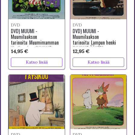
DVD
DVD
DVD) MUUMI -
DVD) MUUMI -
Muumilaakson
Muumilaakson
tarinoita: Muumimamman
tarinoita: Lampun henki
jättikurpitsa "VANHAT
"VANHAT ÄÄNET"
14,95 €
12,95 €
ÄÄNET"
Katso lisää
Katso lisää
DVD
DVD