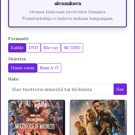
alennuksen
Alennus lasketaan tuotteiden hinnasta.
Toimituskuluja ei lasketa mukaan kampanjaan.
Formaatti
Kaikki
DVD
Blu-ray
4K UHD
Järjestys
Uusin ensin
Nimi A-Ö
Haku
Hae