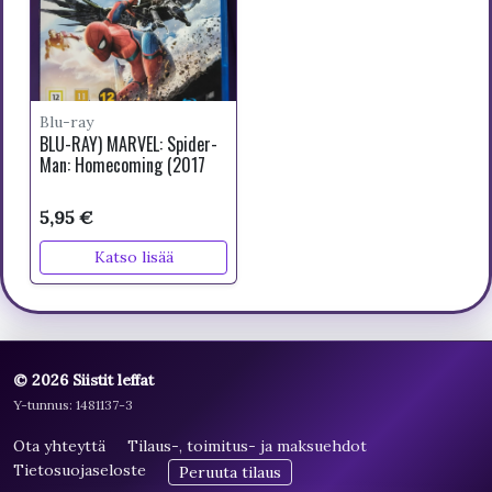
Blu-ray
BLU-RAY) MARVEL: Spider-
Man: Homecoming (2017
5,95 €
Katso lisää
© 2026 Siistit leffat
Y-tunnus: 1481137-3
Ota yhteyttä
Tilaus-, toimitus- ja maksuehdot
Tietosuojaseloste
Peruuta tilaus