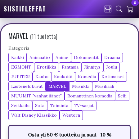
0
SIISTITLEFFAT
MARVEL
(11 tuotetta)
Kategoria
Kaikki
Animaatio
Anime
Dokumentit
Draama
EGMONT
Erotiikka
Fantasia
Jännitys
Joulu
JUPITER
Kauhu
Kaukoitä
Komedia
Kotimaiset
Lastenelokuvat
MARVEL
Musiikki
Musikaali
MUUMIT "vanhat äänet"
Romanttinen komedia
Scifi
Seikkailu
Sota
Toiminta
TV-sarjat
Walt Disney Klassikko
Western
Osta yli 50 € tuotteita ja saat -10 %