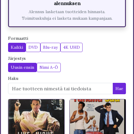
alennuksen
Alennus lasketaan tuotteiden hinnasta.
Toimituskuluja ei lasketa mukaan kampanjaan.
Formaatti
Kaikki
DVD
Blu-ray
4K UHD
Järjestys
Uusin ensin
Nimi A-Ö
Haku
Hae