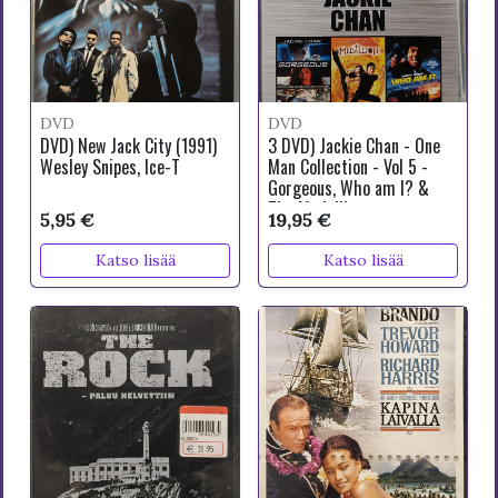
DVD
DVD
DVD) New Jack City (1991)
3 DVD) Jackie Chan - One
Wesley Snipes, Ice-T
Man Collection - Vol 5 -
Gorgeous, Who am I? &
The Medallion
5,95 €
19,95 €
Katso lisää
Katso lisää