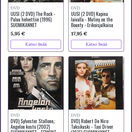
DVD
DVD
UUSI (2 DVD) The Rock -
UUSI (2 DVD) Kapina
Paluu helvettiin (1996)
laivalla - Mutiny on the
SUOMIKANNET
Bounty - Erikoisjulkaisu
(1962)
5,95 €
17,95 €
Katso lisää
Katso lisää
DVD
DVD
DVD) Sylvester Stallone,:
DVD) Robert De Niro:
Angelon kosto (2002)
Taksikuski - Taxi Driver