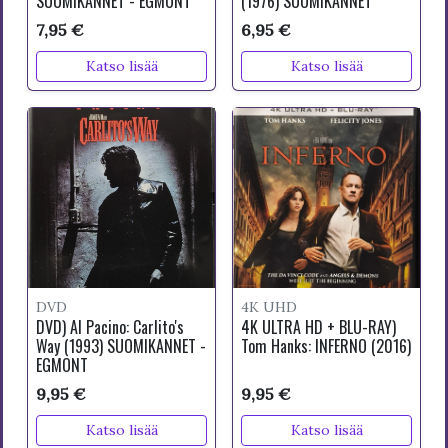
SUOMIKANNET - EGMONT
(1976) SUOMIKANNET
7,95 €
6,95 €
Katso lisää
Katso lisää
DVD
4K UHD
DVD) Al Pacino: Carlito's
4K ULTRA HD + BLU-RAY)
Way (1993) SUOMIKANNET -
Tom Hanks: INFERNO (2016)
EGMONT
9,95 €
9,95 €
Katso lisää
Katso lisää