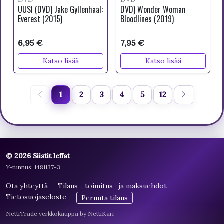
UUSI (DVD) Jake Gyllenhaal:
DVD) Wonder Woman
Everest (2015)
Bloodlines (2019)
6,95 €
7,95 €
Katso lisää
Katso lisää
1
2
3
4
5
12
© 2026 Siistit leffat
Y-tunnus: 1481137-3
Ota yhteyttä
Tilaus-, toimitus- ja maksuehdot
Tietosuojaseloste
Peruuta tilaus
NettiTrade verkkokauppa by NettiKari