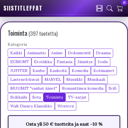
0
SIISTITLEFFAT
Toiminta
(397 tuotetta)
Kategoria
Kaikki
Animaatio
Anime
Dokumentit
Draama
EGMONT
Erotiikka
Fantasia
Jännitys
Joulu
JUPITER
Kauhu
Kaukoitä
Komedia
Kotimaiset
Lastenelokuvat
MARVEL
Musiikki
Musikaali
MUUMIT "vanhat äänet"
Romanttinen komedia
Scifi
Seikkailu
Sota
Toiminta
TV-sarjat
Walt Disney Klassikko
Western
Osta yli 50 € tuotteita ja saat -10 %