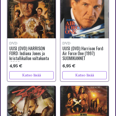
DVD
DVD
UUSI (DVD) HARRISON
UUSI (DVD) Harrison Ford:
FORD: Indiana Jones ja
Air Force One (1997)
kristallikallon valtakunta
SUOMIKANNET
(2008)
4,95 €
6,95 €
Katso lisää
Katso lisää