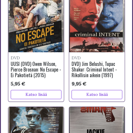
DVD
DVD
UUSI (DVD) Owen Wilson,
DVD) Jim Belushi, Tupac
Pierce Brosnan: No Escape -
Shakur: Criminal Intent -
Ei Pakotietä (2015)
Rikollisin aikein (1997)
5,95 €
9,95 €
Katso lisää
Katso lisää