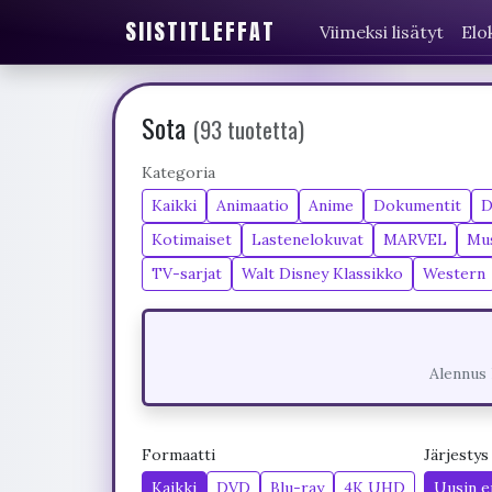
SIISTITLEFFAT
Viimeksi lisätyt
Elo
Sota
(93 tuotetta)
Kategoria
Kaikki
Animaatio
Anime
Dokumentit
D
Kotimaiset
Lastenelokuvat
MARVEL
Mus
TV-sarjat
Walt Disney Klassikko
Western
Alennus 
Formaatti
Järjestys
Kaikki
DVD
Blu-ray
4K UHD
Uusin e