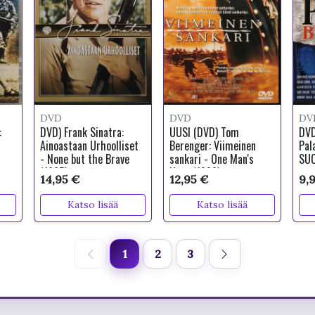
DVD
DVD
DV
:
DVD) Frank Sinatra:
UUSI (DVD) Tom
DVD
Ainoastaan Urhoolliset
Berenger: Viimeinen
Pal
- None but the Brave
sankari - One Man's
SUO
(1965)
Hero (1999)
14,95 €
12,95 €
9,
Katso lisää
Katso lisää
1
2
3