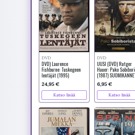
DVD
DVD
DVD) Laurence
UUSI (DVD) Rutger
Fishburne: Tuskegeen
Hauer: Pako Sobibor
lentäjät (1995)
(1987) SUOMIKANNE
24,95 €
6,95 €
Katso lisää
Katso lisää