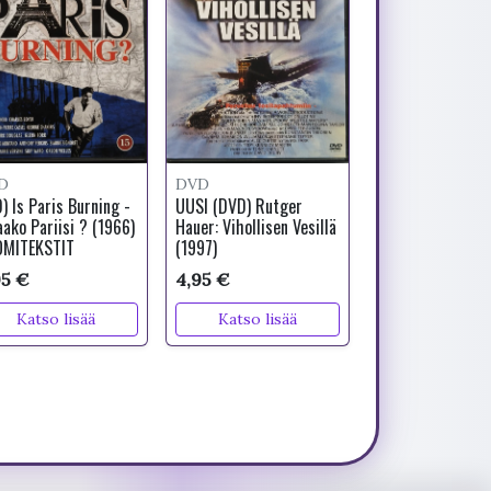
D
DVD
) Is Paris Burning -
UUSI (DVD) Rutger
aako Pariisi ? (1966)
Hauer: Vihollisen Vesillä
MITEKSTIT
(1997)
95 €
4,95 €
Katso lisää
Katso lisää