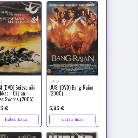
D
DVD
I (DVD) Seitsemän
UUSI (DVD) Bang-Rajan
kkaa - Qi jian -
(2000)
en Swords (2005)
95 €
5,95 €
Katso lisää
Katso lisää