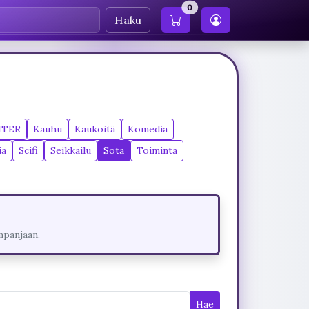
0
Haku
ITER
Kauhu
Kaukoitä
Komedia
ia
Scifi
Seikkailu
Sota
Toiminta
mpanjaan.
Hae