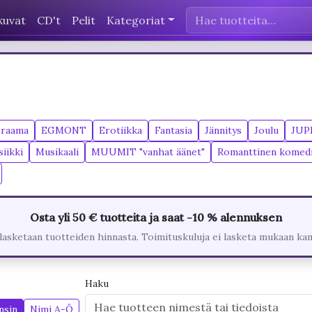
kuvat
CD't
Pelit
Kategoriat
raama
EGMONT
Erotiikka
Fantasia
Jännitys
Joulu
JUP
iikki
Musikaali
MUUMIT "vanhat äänet"
Romanttinen komed
Osta yli 50 € tuotteita ja saat -10 % alennuksen
lasketaan tuotteiden hinnasta. Toimituskuluja ei lasketa mukaan ka
Haku
nsin
Nimi A-Ö