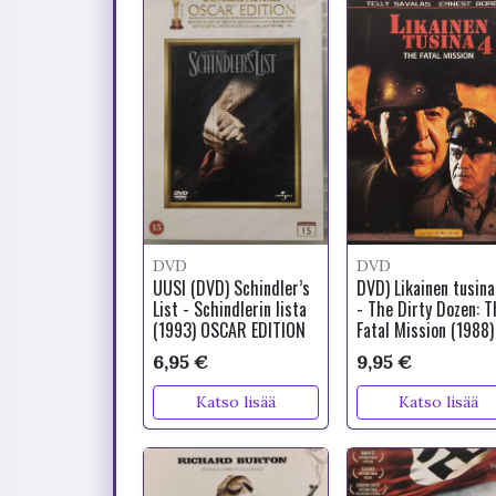
DVD
DVD
UUSI (DVD) Schindler’s
DVD) Likainen tusina
List - Schindlerin lista
- The Dirty Dozen: T
(1993) OSCAR EDITION
Fatal Mission (1988)
6,95 €
9,95 €
Katso lisää
Katso lisää