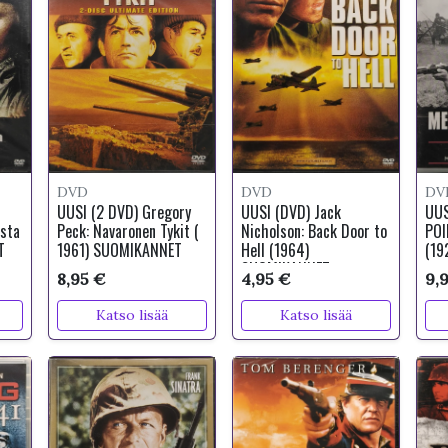
DVD
DVD
DV
UUSI (2 DVD) Gregory
UUSI (DVD) Jack
UUS
ista
Peck: Navaronen Tykit (
Nicholson: Back Door to
POI
T
1961) SUOMIKANNET
Hell (1964)
(19
SUOMIKANNET
8,95 €
4,95 €
9,
Katso lisää
Katso lisää