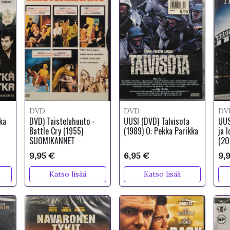
DVD
DVD
DV
ka
DVD) Taisteluhuuto -
UUSI (DVD) Talvisota
UUS
Battle Cry (1955)
(1989) O: Pekka Parikka
ja l
SUOMIKANNET
(20
9,95 €
6,95 €
9,
Katso lisää
Katso lisää