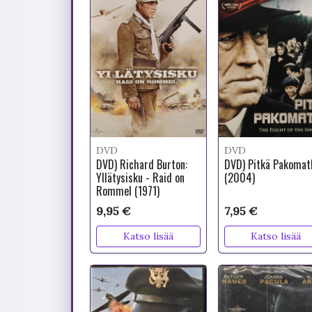
DVD
DVD
DVD) Richard Burton:
DVD) Pitkä Pakomat
Yllätysisku - Raid on
(2004)
Rommel (1971)
9,95 €
7,95 €
Katso lisää
Katso lisää