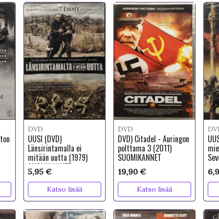
DVD
DVD
DV
ton
UUSI (DVD)
DVD) Citadel - Auringon
UUS
u
Länsirintamalla ei
polttama 3 (2011)
mie
mitään uutta (1979)
SUOMIKANNET
Sev
SUOMIKANNET
5,95 €
19,90 €
6,
Katso lisää
Katso lisää