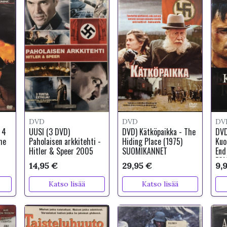
DVD
DVD
DV
 4
UUSI (3 DVD)
DVD) Kätköpaikka - The
DVD
he
Paholaisen arkkitehti -
Hiding Place (1975)
Kuo
Hitler & Speer 2005
SUOMIKANNET
End
EG
14,95 €
29,95 €
9,
Katso lisää
Katso lisää