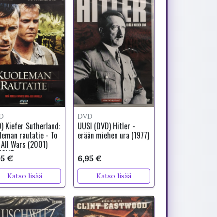
D
DVD
) Kiefer Sutherland:
UUSI (DVD) Hitler -
leman rautatie - To
erään miehen ura (1977)
 All Wars (2001)
MONT
95 €
6,95 €
Katso lisää
Katso lisää