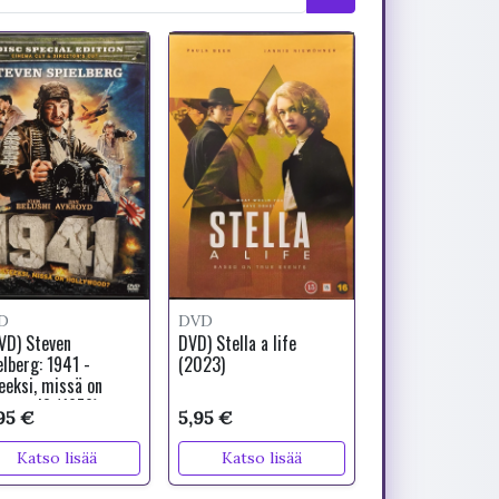
D
DVD
VD) Steven
DVD) Stella a life
elberg: 1941 -
(2023)
eeksi, missä on
lywood? (1979)
95 €
5,95 €
Katso lisää
Katso lisää