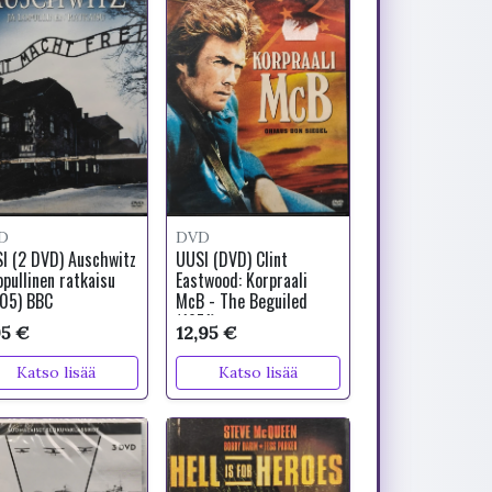
D
DVD
I (2 DVD) Auschwitz
UUSI (DVD) Clint
opullinen ratkaisu
Eastwood: Korpraali
05) BBC
McB - The Beguiled
(1971)
95 €
12,95 €
Katso lisää
Katso lisää