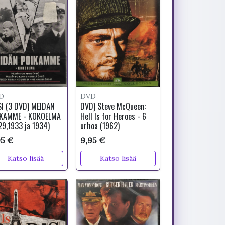
D
DVD
I (3 DVD) MEIDÄN
DVD) Steve McQueen:
KAMME - KOKOELMA
Hell Is for Heroes - 6
29,1933 ja 1934)
urhoa (1962)
SUOMITEKSTIT
95 €
9,95 €
Katso lisää
Katso lisää