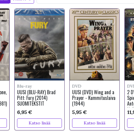
Blu-ray
DVD
DV
one,
UUSI (BLU-RAY) Brad
UUSI (DVD) Wing and a
2 D
Pitt: Fury (2014)
Prayer - Kummituslaiva
Spi
981)
SUOMITEKSTIT
(1944)
Ant
Hol
6,95 €
5,95 €
11,
Katso lisää
Katso lisää