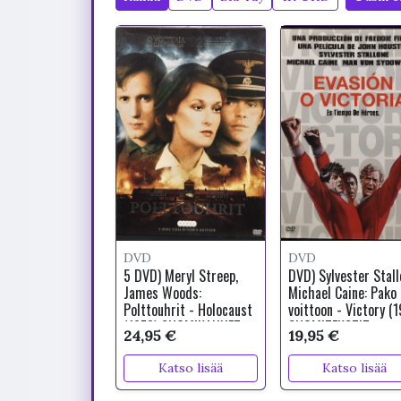
DVD
DVD
5 DVD) Meryl Streep,
DVD) Sylvester Stall
James Woods:
Michael Caine: Pako
Polttouhrit - Holocaust
voittoon - Victory (1
(1978) SUOMIKANNET
SUOMITEKSTIT
24,95 €
19,95 €
Katso lisää
Katso lisää