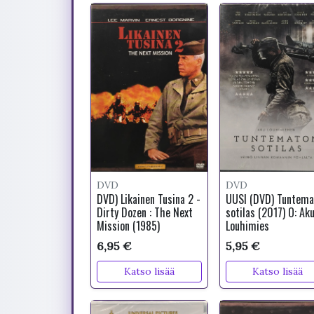
DVD
DVD
DVD) Likainen Tusina 2 -
UUSI (DVD) Tuntema
Dirty Dozen : The Next
sotilas (2017) O: Ak
Mission (1985)
Louhimies
6,95 €
5,95 €
Katso lisää
Katso lisää