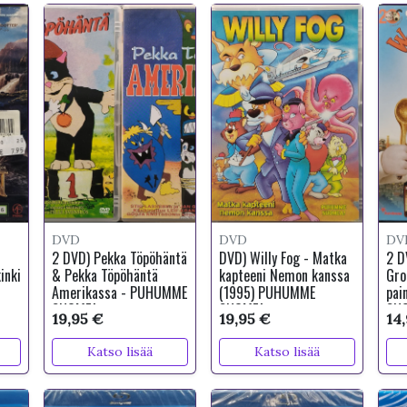
DVD
DVD
DV
2 DVD) Pekka Töpöhäntä
DVD) Willy Fog - Matka
2 D
inki
& Pekka Töpöhäntä
kapteeni Nemon kanssa
Gro
Amerikassa - PUHUMME
(1995) PUHUMME
pai
SUOMEA
SUOMEA
SU
19,95 €
19,95 €
14
Katso lisää
Katso lisää