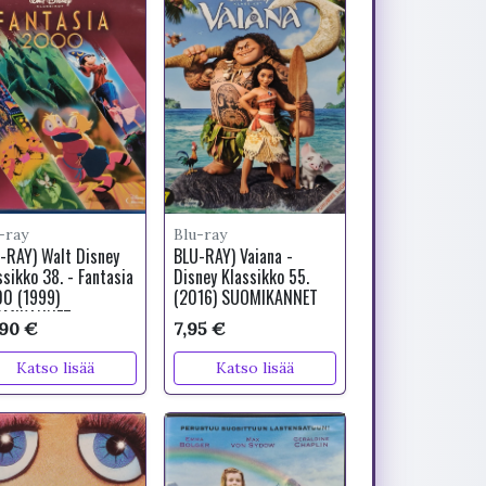
-ray
Blu-ray
-RAY) Walt Disney
BLU-RAY) Vaiana -
ssikko 38. - Fantasia
Disney Klassikko 55.
0 (1999)
(2016) SUOMIKANNET
OMIKANNET
,90 €
7,95 €
Katso lisää
Katso lisää