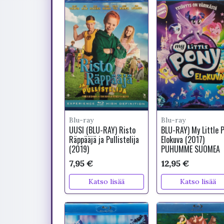
Blu-ray
Blu-ray
UUSI (BLU-RAY) Risto
BLU-RAY) My Little 
Räppääjä ja Pullistelija
Elokuva (2017)
(2019)
PUHUMME SUOMEA
7,95 €
12,95 €
Katso lisää
Katso lisää