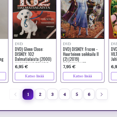
DVD
DVD
DV
DVD) Glenn Close:
DVD) DISNEY: Frozen -
DVD
DISNEY: 102
Huurteinen seikkailu II
VIL
ing
Dalmatialaista (2000)
(2) (2019)
Juh
SUOMIPUHE/TEKSTIT
SUOMIKANNET
6,95 €
7,95 €
6,
Katso lisää
Katso lisää
1
2
3
4
5
6