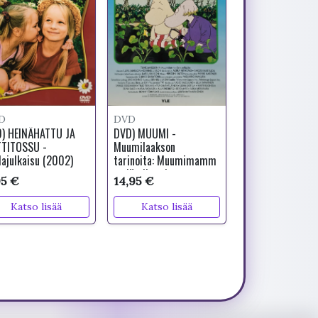
D
DVD
) HEINÄHATTU JA
DVD) MUUMI -
TTITOSSU -
Muumilaakson
lajulkaisu (2002)
tarinoita: Muumimamm
an jättikurpitsa
95 €
14,95 €
"VANHAT ÄÄNET"
Katso lisää
Katso lisää