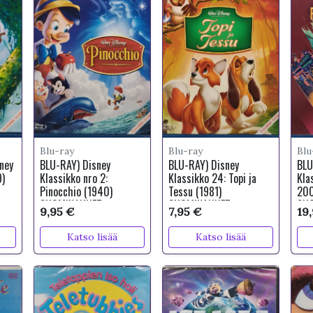
Blu-ray
Blu-ray
Blu
ney
BLU-RAY) Disney
BLU-RAY) Disney
BLU
9)
Klassikko nro 2:
Klassikko 24: Topi ja
Kla
Pinocchio (1940)
Tessu (1981)
200
SUOMIKANNET
SUOMIKANNET
SU
9,95 €
7,95 €
19
Katso lisää
Katso lisää