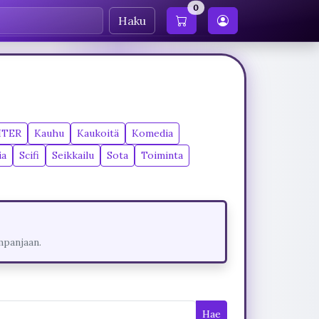
0
Haku
ITER
Kauhu
Kaukoitä
Komedia
ia
Scifi
Seikkailu
Sota
Toiminta
mpanjaan.
Hae