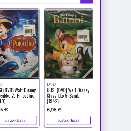
D
DVD
I (DVD) Walt Disney
UUSI (DVD) Walt Disney
ssikko 2. Pinocchio
Klassikko 5: Bamb
40)
(1942)
95 €
6,95 €
Katso lisää
Katso lisää