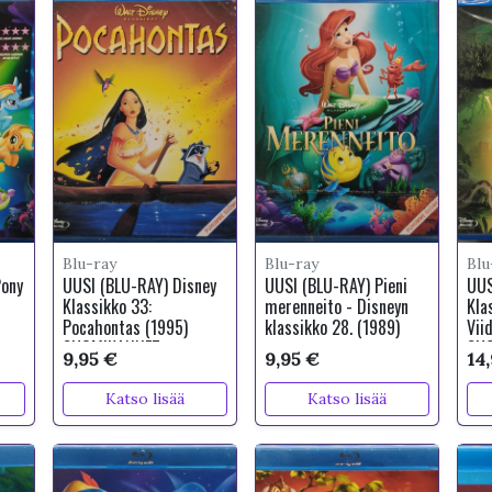
Blu-ray
Blu-ray
Blu
Pony
UUSI (BLU-RAY) Disney
UUSI (BLU-RAY) Pieni
UUS
Klassikko 33:
merenneito - Disneyn
Kla
Pocahontas (1995)
klassikko 28. (1989)
Vii
SUOMIKANNET
SU
9,95 €
9,95 €
14
Katso lisää
Katso lisää