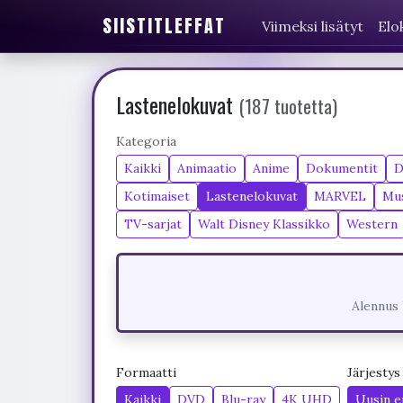
SIISTITLEFFAT
Viimeksi lisätyt
Elo
Lastenelokuvat
(187 tuotetta)
Kategoria
Kaikki
Animaatio
Anime
Dokumentit
D
Kotimaiset
Lastenelokuvat
MARVEL
Mus
TV-sarjat
Walt Disney Klassikko
Western
Alennus 
Formaatti
Järjestys
Kaikki
DVD
Blu-ray
4K UHD
Uusin e