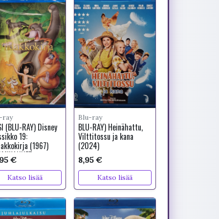
-ray
Blu-ray
I (BLU-RAY) Disney
BLU-RAY) Heinähattu,
ssikko 19:
Vilttitossu ja kana
dakkokirja (1967)
(2024)
OMIKANNET
,95 €
8,95 €
Katso lisää
Katso lisää