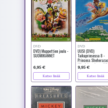
DVD
DVD
DVD) Muppettien joulu -
UUSI (DVD)
SUOMIKANNET
Taikaprinsessa 8 -
Princess Sheherazad
Kiinalainen juttu (19
6,95 €
9,95 €
Katso lisää
Katso lisää