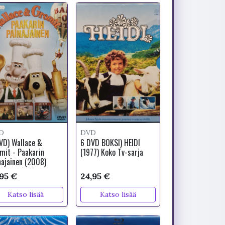
D
DVD
VD) Wallace &
6 DVD BOKSI) HEIDI
mit - Paakarin
(1977) Koko Tv-sarja
najainen (2008)
OMIKANNET
,95 €
24,95 €
Katso lisää
Katso lisää