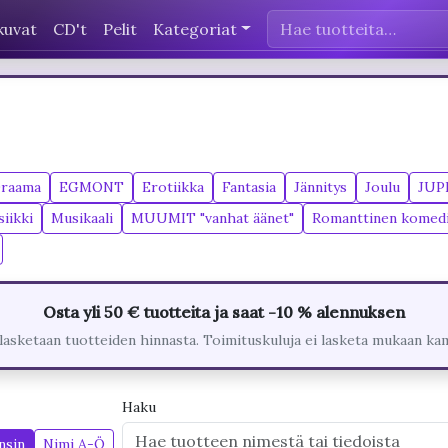
kuvat
CD't
Pelit
Kategoriat
raama
EGMONT
Erotiikka
Fantasia
Jännitys
Joulu
JUP
iikki
Musikaali
MUUMIT "vanhat äänet"
Romanttinen komed
Osta yli 50 € tuotteita ja saat -10 % alennuksen
lasketaan tuotteiden hinnasta. Toimituskuluja ei lasketa mukaan ka
Haku
nsin
Nimi A-Ö