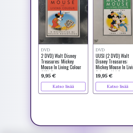
DVD
DVD
2 DVD) Walt Disney
UUSI (2 DVD) Walt
Treasures: Mickey
Disney Treasures:
Mouse In Living Colour
Mickey Mouse In Liv
(VOL 1)
Colour - Vol 2
9,95 €
19,95 €
Katso lisää
Katso lisää