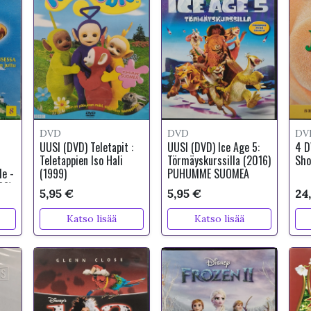
DVD
DVD
DV
UUSI (DVD) Teletapit :
UUSI (DVD) Ice Age 5:
4 D
Teletappien Iso Hali
Törmäyskurssilla (2016)
Sho
e -
(1999)
PUHUMME SUOMEA
88)
5,95 €
5,95 €
24
Katso lisää
Katso lisää