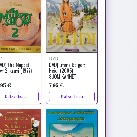
D
DVD
VD) The Muppet
DVD) Emma Bolger:
w: 2. kausi (1977)
Heidi (2005)
SUOMIKANNET
,95 €
7,95 €
Katso lisää
Katso lisää