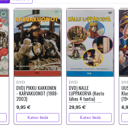
DVD
DVD
DV
DVD) PIKKU KAKKONEN
DVD) NALLE
UUS
- KARVAKUONOT (1988-
LUPPAKORVA (Kesto
Kla
2003)
lähes 4 tuntia)
(19
PUHUMME SUOMEA
9,95 €
29,95 €
6,
Katso lisää
Katso lisää