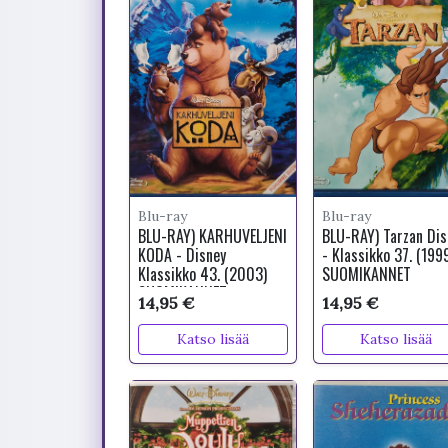
Blu-ray
Blu-ray
BLU-RAY) KARHUVELJENI
BLU-RAY) Tarzan Dis
KODA - Disney
- Klassikko 37. (199
Klassikko 43. (2003)
SUOMIKANNET
SUOMIKANNET
14,95 €
14,95 €
Katso lisää
Katso lisää