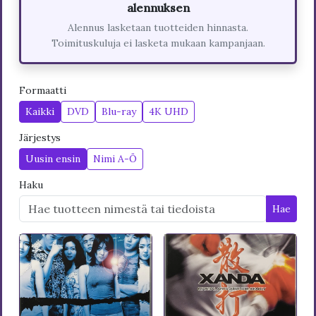
alennuksen
Alennus lasketaan tuotteiden hinnasta.
Toimituskuluja ei lasketa mukaan kampanjaan.
Formaatti
Kaikki
DVD
Blu-ray
4K UHD
Järjestys
Uusin ensin
Nimi A-Ö
Haku
Hae