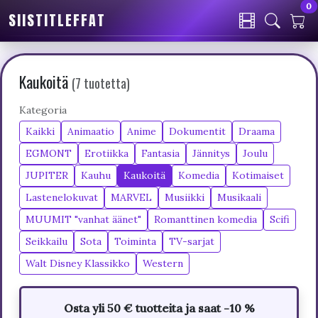
0
SIISTITLEFFAT
Kaukoitä
(7 tuotetta)
Kategoria
Kaikki
Animaatio
Anime
Dokumentit
Draama
EGMONT
Erotiikka
Fantasia
Jännitys
Joulu
JUPITER
Kauhu
Kaukoitä
Komedia
Kotimaiset
Lastenelokuvat
MARVEL
Musiikki
Musikaali
MUUMIT "vanhat äänet"
Romanttinen komedia
Scifi
Seikkailu
Sota
Toiminta
TV-sarjat
Walt Disney Klassikko
Western
Osta yli 50 € tuotteita ja saat -10 %