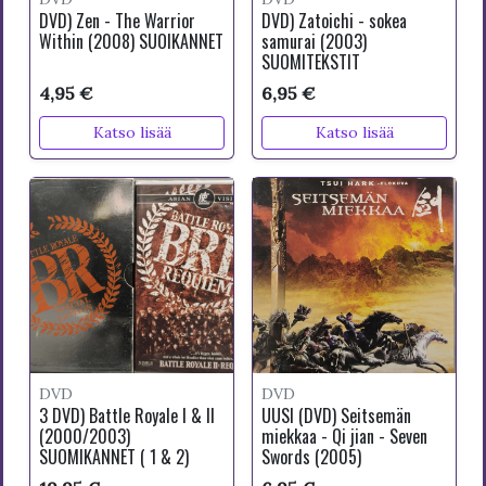
DVD) Zen - The Warrior
DVD) Zatoichi - sokea
Within (2008) SUOIKANNET
samurai (2003)
SUOMITEKSTIT
4,95 €
6,95 €
Katso lisää
Katso lisää
DVD
DVD
3 DVD) Battle Royale I & II
UUSI (DVD) Seitsemän
(2000/2003)
miekkaa - Qi jian - Seven
SUOMIKANNET ( 1 & 2)
Swords (2005)