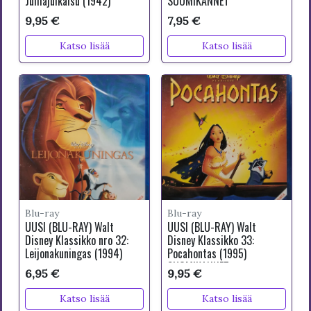
Juhlajulkaisu (1942)
SUOMIKANNET
9,95 €
7,95 €
Katso lisää
Katso lisää
Blu-ray
Blu-ray
UUSI (BLU-RAY) Walt
UUSI (BLU-RAY) Walt
Disney Klassikko nro 32:
Disney Klassikko 33:
Leijonakuningas (1994)
Pocahontas (1995)
SUOMIKANNET
6,95 €
9,95 €
Katso lisää
Katso lisää