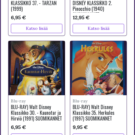
KLASSIKKO 37. - TARZAN
DISNEY KLASSIKKO 2.
(1999)
Pinocchio (1940)
SUOMIKANNET
6,95 €
12,95 €
Katso lisää
Katso lisää
Blu-ray
Blu-ray
BLU-RAY) Walt Disney
BLU-RAY) Walt Disney
Klassikko 30. - Kaunotar ja
Klassikko 35. Herkules
Hirviö (1991) SUOMIKANNET
(1997) SUOMIKANNET
6,95 €
9,95 €