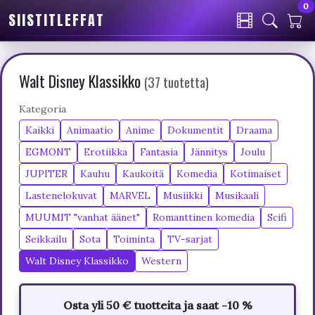
0
SIISTITLEFFAT
Walt Disney Klassikko
(37 tuotetta)
Kategoria
Kaikki
Animaatio
Anime
Dokumentit
Draama
EGMONT
Erotiikka
Fantasia
Jännitys
Joulu
JUPITER
Kauhu
Kaukoitä
Komedia
Kotimaiset
Lastenelokuvat
MARVEL
Musiikki
Musikaali
MUUMIT "vanhat äänet"
Romanttinen komedia
Scifi
Seikkailu
Sota
Toiminta
TV-sarjat
Walt Disney Klassikko
Western
Osta yli 50 € tuotteita ja saat -10 %