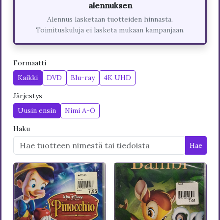
alennuksen
Alennus lasketaan tuotteiden hinnasta.
Toimituskuluja ei lasketa mukaan kampanjaan.
Formaatti
Kaikki
DVD
Blu-ray
4K UHD
Järjestys
Uusin ensin
Nimi A-Ö
Haku
Hae