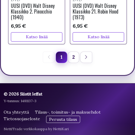
UUSI (DVD) Walt Disney
UUSI (DVD) Walt Disney
Klassikko 2. Pinocchio
Klassikko 21. Robin Hood
(1940)
(1973)
6,95 €
6,95 €
Katso lisää
Katso lisää
1
2
© 2026 Siistit leffat
Y-tunnus: 1481137-3
Ota yhteyttä
Tilaus-, toimitus- ja maksuehdot
Tietosuojaseloste
Peruuta tilaus
NettiTrade verkkokauppa by NettiKari