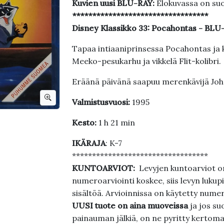
Kuvien uusi BLU-RAY:
Elokuvassa on su
**********************************
Disney Klassikko 33: Pocahontas - BLU
Tapaa intiaaniprinsessa Pocahontas ja k
Meeko-pesukarhu ja vikkelä Flit-kolibri.
Eräänä päivänä saapuu merenkävijä John
Valmistusvuosi:
1995
Kesto:
1 h 21 min
IKÄRAJA
: K-7
**********************************
KUNTOARVIOT:
Levyjen kuntoarviot on
numeroarviointi koskee, siis levyn lukupi
sisältöä. Arvioinnissa on käytetty nume
UUSI tuote on aina muoveissa
ja jos su
painauman jälkiä, on ne pyritty kertoma