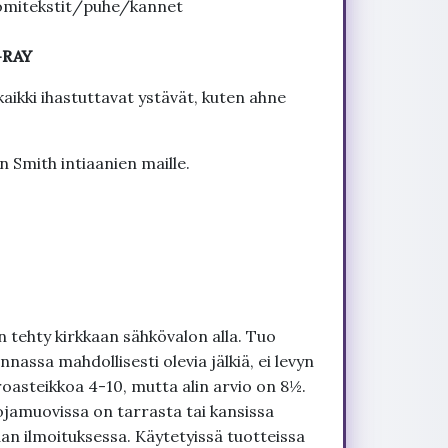
omitekstit/puhe/kannet
-RAY
aikki ihastuttavat ystävät, kuten ahne
 Smith intiaanien maille.
 tehty kirkkaan sähkövalon alla. Tuo
nnassa mahdollisesti olevia jälkiä, ei levyn
roasteikkoa 4-10, mutta alin arvio on 8½.
ojamuovissa on tarrasta tai kansissa
an ilmoituksessa. Käytetyissä tuotteissa