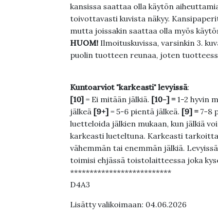
kansissa saattaa olla käytön aiheuttamia 
toivottavasti kuvista näkyy. Kansipaperi
mutta joissakin saattaa olla myös käytös
HUOM!
Ilmoituskuvissa, varsinkin 3. k
puolin tuotteen reunaa, joten tuotteessa
Kuntoarviot "karkeasti" levyissä
:
[10]
= Ei mitään jälkiä.
[10-] =
1-2 hyvin m
jälkeä
[9+]
= 5-6 pientä jälkeä.
[9] =
7-8 
luetteloida jälkien mukaan, kun jälkiä voi
karkeasti lueteltuna. Karkeasti tarkoittaa
vähemmän tai enemmän jälkiä. Levyissä ei
toimisi ehjässä toistolaitteessa joka ky
**************************
D4A3
Lisätty valikoimaan: 04.06.2026