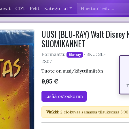
kuvat
CD't
Pelit
Kategoriat
UUSI (BLU-RAY) Walt Disney K
SUOMIKANNET
Formaatti:
· SKU: SL-
Blu-ray
2807
Tuote on uusi/käyttämätön
9,95 €
T
Lisää ostoskoriin
Vinkki:
2 elokuvaa samassa tilauksessa 5,90