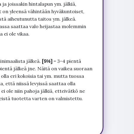
ja joissakin hintalapun ym. jälkiä,
t on yleensä vähintään hyväkuntoiset,
tä aiheutunutta taitos ym. jälkeä.
uvassa saattaa valo heijastaa molemmin
 ei ole vikaa.
inimaalista jälkeä.
[9½]
= 3-4 pientä
pientä jälkeä jne. Näitä on vaikea suoraan
 olla eri kokoisia tai ym. mutta tuossa
, että niissä levyissä saattaa olla
 ole niin pahoja jälkiä, etteivätkö ne
seistä tuotetta varten on valmistettu.