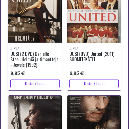
DVD
DVD
UUSI (2 DVD) Danielle
UUSI (DVD) United (2011)
Steel: Helmiä ja timantteja
SUOMITEKSTIT
- Jewels (1992)
9,95 €
6,95 €
Katso lisää
Katso lisää