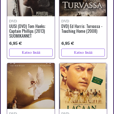
DVD
DVD
UUSI (DVD) Tom Hanks:
DVD) Ed Harris: Turvassa -
Captain Phillips (2013)
Touching Home (2008)
SUOMIKANNET
6,95 €
6,95 €
Katso lisää
Katso lisää
DVD
DVD