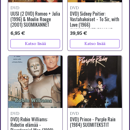
DVD
DVD
UUSI (2 DVD) Romeo + Julia
DVD) Sidney Poitier:
(1996) & Moulin Rouge
Vastahakoiset - To Sir, with
(2001) SUOMIKANNET
Love (1966)
SUOMIKANNET/EGMONT
6,95 €
39,95 €
Katso lisää
Katso lisää
DVD
DVD
DVD) Robin Williams:
DVD) Prince - Purple Rain
Robotin elämää -
(1984) SUOMITEKSTIT