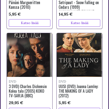
Päiväni Margueritten
Setripuut - Snow Falling on
Kanssa (2010)
Cedars (1999)
SUOMIKANNET/EGMONT
5,95 €
14,95 €
Katso lisää
Katso lisää
DVD
DVD
3 DVD) Charles Dickensin
UUSI (DVD) Joanna Lumley:
Kolea talo (2005) KOKO
THE MAKING OF A LADY
TV-SARJA (BBC)
(2012)
29,95 €
5,95 €