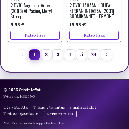
2 DVD) Angels in America
2 DVD) LAGAAN - OLIPA
(2003) Al Pacino, Meryl
KERRAN INTIASSA (2001)
Streep
SUOMIKANNET - EGMONT
9,95 €
19,95 €
Katso lisää
Katso lisää
1
2
3
4
5
24
© 2026 Siistit leffat
Y-tunnus: 1481137-3
Ota yhteyttä
Tilaus-, toimitus- ja maksuehdot
Tietosuojaseloste
Peruuta tilaus
NettiTrade verkkokauppa by NettiKari