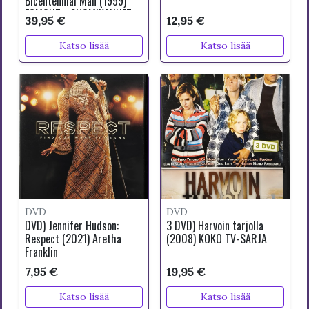
Bicentennial Man (1999)
EGMONT - SUOMIKANNET
39,95 €
12,95 €
Katso lisää
Katso lisää
DVD
DVD
DVD) Jennifer Hudson:
3 DVD) Harvoin tarjolla
Respect (2021) Aretha
(2008) KOKO TV-SARJA
Franklin
7,95 €
19,95 €
Katso lisää
Katso lisää