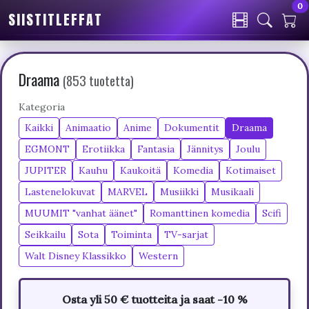
0
SIISTITLEFFAT
Draama
(853 tuotetta)
Kategoria
Kaikki
Animaatio
Anime
Dokumentit
Draama
EGMONT
Erotiikka
Fantasia
Jännitys
Joulu
JUPITER
Kauhu
Kaukoitä
Komedia
Kotimaiset
Lastenelokuvat
MARVEL
Musiikki
Musikaali
MUUMIT "vanhat äänet"
Romanttinen komedia
Scifi
Seikkailu
Sota
Toiminta
TV-sarjat
Walt Disney Klassikko
Western
Osta yli 50 € tuotteita ja saat -10 %