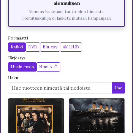
alennuksen
Alennus lasketaan tuotteiden hinnasta.
Toimituskuluja ei lasketa mukaan kampanjaan.
Formaatti
Kaikki
DVD
Blu-ray
4K UHD
Järjestys
Uusin ensin
Nimi A-Ö
Haku
Hae