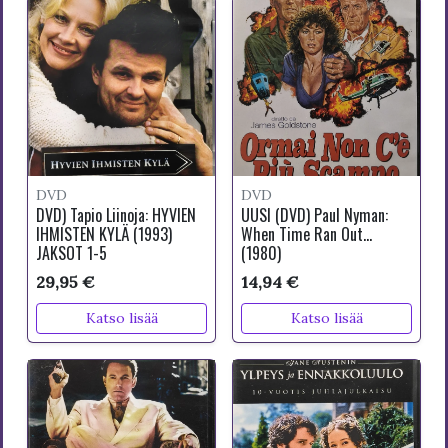
DVD
DVD
DVD) Tapio Liinoja: HYVIEN
UUSI (DVD) Paul Nyman:
IHMISTEN KYLÄ (1993)
When Time Ran Out...
JAKSOT 1-5
(1980)
29,95 €
14,94 €
Katso lisää
Katso lisää