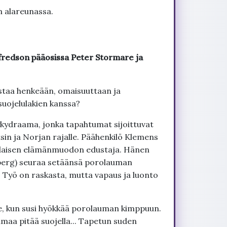
n alareunassa.
fredson pääosissa Peter Stormare ja
staa henkeään, omaisuuttaan ja
suojelulakien kanssa?
ykydraama, jonka tapahtumat sijoittuvat
in ja Norjan rajalle. Päähenkilö Klemens
elaisen elämänmuodon edustaja. Hänen
dberg) seuraa setäänsä porolauman
 Työ on raskasta, mutta vapaus ja luonto
le, kun susi hyökkää porolauman kimppuun.
umaa pitää suojella... Tapetun suden