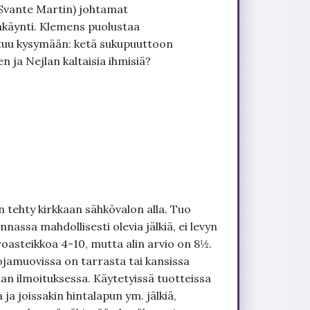
Svante Martin) johtamat
enkäynti. Klemens puolustaa
tuu kysymään: ketä sukupuuttoon
n ja Nejlan kaltaisia ihmisiä?
 tehty kirkkaan sähkövalon alla. Tuo
nnassa mahdollisesti olevia jälkiä, ei levyn
roasteikkoa 4-10, mutta alin arvio on 8½.
ojamuovissa on tarrasta tai kansissa
an ilmoituksessa. Käytetyissä tuotteissa
ja joissakin hintalapun ym. jälkiä,