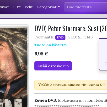
kuvat
CD't
Pelit
Kategoriat
DVD) Peter Stormare: Susi 
Formaatti:
· SKU: SL-3148
DVD
Tuote on käytetty
6,95 €
T
Lisää ostoskoriin
Vinkki:
2 elokuvaa samassa tilauksessa 5,90
Kuvien DVD:
Elokuvassa on suomiteksti
**********************************