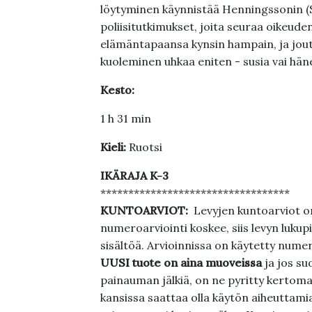
löytyminen käynnistää Henningssonin (
poliisitutkimukset, joita seuraa oikeud
elämäntapaansa kynsin hampain, ja jou
kuoleminen uhkaa eniten - susia vai häne
Kesto:
1 h 31 min
Kieli:
Ruotsi
IKÄRAJA K-3
**********************************
KUNTOARVIOT:
Levyjen kuntoarviot on
numeroarviointi koskee, siis levyn lukupi
sisältöä. Arvioinnissa on käytetty nume
UUSI tuote on aina muoveissa
ja jos su
painauman jälkiä, on ne pyritty kertoma
kansissa saattaa olla käytön aiheuttamia 