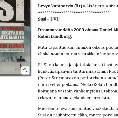
Levyn kuntoarvio (9+) >
Lisätietoja sivu
**********************************
Susi - DVD
Draama vuodelta 2009 ohjaus Daniel Al
Robin Lundberg.
Mitä tapahtuu kun ihmisen oikeus puolu
elinkeinoaan joutuu vastakkain luonnon
SUSI on kaunis ja ajatuksia herättävä n
henkeäsalpaaviin tunturimaisemiin Ruots
(Peter Stormare) on perinteisen saam
nuori veljenpoikansa Nejla (Robin Lun
hoitajana vastoin vanhempiensa tahtoa.
tekevät elämästä elämisen arvoista.
Miesten tulevaisuus joutuu vaakalaudal
Susi on rauhoitettu eläin, mutta porola