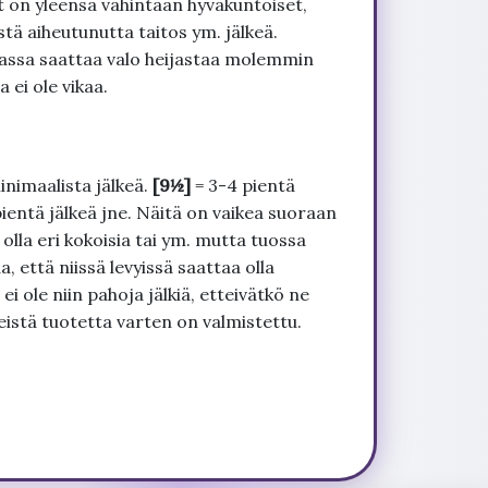
t on yleensä vähintään hyväkuntoiset,
tä aiheutunutta taitos ym. jälkeä.
uvassa saattaa valo heijastaa molemmin
 ei ole vikaa.
inimaalista jälkeä.
[9½]
= 3-4 pientä
pientä jälkeä jne. Näitä on vaikea suoraan
 olla eri kokoisia tai ym. mutta tuossa
, että niissä levyissä saattaa olla
 ole niin pahoja jälkiä, etteivätkö ne
seistä tuotetta varten on valmistettu.