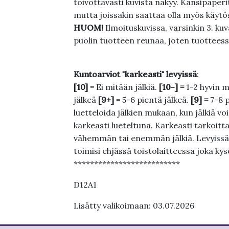
toivottavasti kuvista näkyy. Kansipaperi
mutta joissakin saattaa olla myös käytös
HUOM!
Ilmoituskuvissa, varsinkin 3. k
puolin tuotteen reunaa, joten tuotteessa
Kuntoarviot "karkeasti" levyissä
:
[10]
= Ei mitään jälkiä.
[10-] =
1-2 hyvin m
jälkeä
[9+]
= 5-6 pientä jälkeä.
[9] =
7-8 
luetteloida jälkien mukaan, kun jälkiä voi
karkeasti lueteltuna. Karkeasti tarkoittaa
vähemmän tai enemmän jälkiä. Levyissä ei
toimisi ehjässä toistolaitteessa joka ky
**************************
D12A1
Lisätty valikoimaan: 03.07.2026