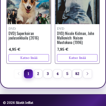
DVD
DVD
DVD) Superkoiran
DVD) Nicole Kidman, John
jouluseikkailu (2016)
Malkovich: Naisen
Muotokuva (1996)
4,95 €
7,95 €
Katso lisää
Katso lisää
1
2
3
4
5
82
© 2026 Siistit leffat