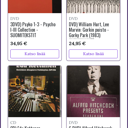
DVD
DVD
3DVD) Psyko 1-3 - Psycho
DVD) William Hurt, Lee
I-III Collection -
Marvin: Gorkin puisto -
SUOMITEKSTIT
Gorky Park (1983)
SUOMIKANNET
34,95 €
24,95 €
Katso lisää
Katso lisää
CD
DVD