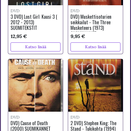
DVD
DVD
3 DVD) Lost Girl: Kausi 3 (
DVD) Muskettisoturien
2012 - 2013)
seikkailut - The Three
SUOMITEKSTIT
Musketeers (1973)
SUOMIKANNET
12,95 €
9,95 €
Katso lisää
Katso lisää
DVD
DVD
DVD) Cause of Death
2 DVD) Stephen King: The
(2000) SUOMIKANNET
Stand - Tukikohta (1994)