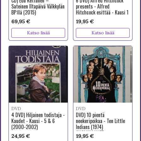
CD) Edu Kettunen –
6 DVD) Alfred Hitchcock
Sateinen Iltapäivä Välkkylän
presents - Alfred
BP:llä (2015)
Hitchcock esittää - Kausi 1
69,95 €
19,95 €
Katso lisää
Katso lisää
DVD
DVD
4 DVD) Hiljainen todistaja -
DVD) 10 pientä
Kaudet - Kausi - 5 & 6
neekeripoikaa - Ten Little
(2000-2002)
Indians (1974)
SUOMIKANNET
24,95 €
19,95 €