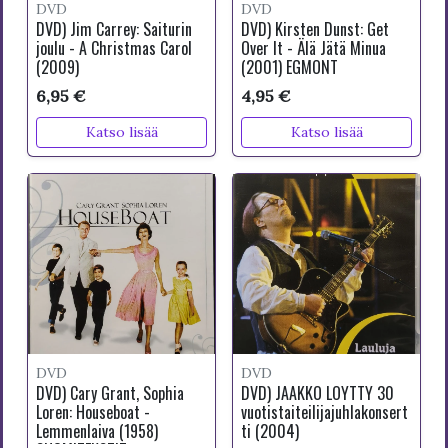
DVD
DVD
DVD) Jim Carrey: Saiturin
DVD) Kirsten Dunst: Get
joulu - A Christmas Carol
Over It - Älä Jätä Minua
(2009)
(2001) EGMONT
6,95 €
4,95 €
Katso lisää
Katso lisää
DVD
DVD
DVD) Cary Grant, Sophia
DVD) JAAKKO LÖYTTY 30
Loren: Houseboat -
vuotistaiteilijajuhlakonsert
Lemmenlaiva (1958)
ti (2004)