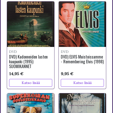
DVD
DVD
DVD) Kadonneiden lasten
DVD) ELVIS Muistoissamme
kaupunki (1995)
- Remembering Elvis (1998)
SUOMIKANNET
14,95 €
9,95 €
Katso lisää
Katso lisää