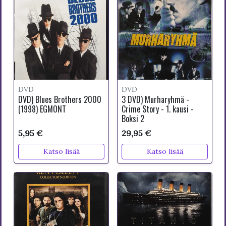
DVD
DVD
DVD) Blues Brothers 2000
3 DVD) Murharyhmä -
(1998) EGMONT
Crime Story - 1. kausi -
Boksi 2
5,95 €
29,95 €
Katso lisää
Katso lisää