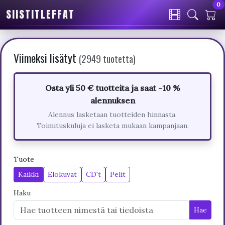
0
SIISTITLEFFAT
Viimeksi lisätyt
(2949 tuotetta)
Osta yli 50 € tuotteita ja saat -10 %
alennuksen
Alennus lasketaan tuotteiden hinnasta.
Toimituskuluja ei lasketa mukaan kampanjaan.
Tuote
Kaikki
Elokuvat
CD't
Pelit
Haku
Hae