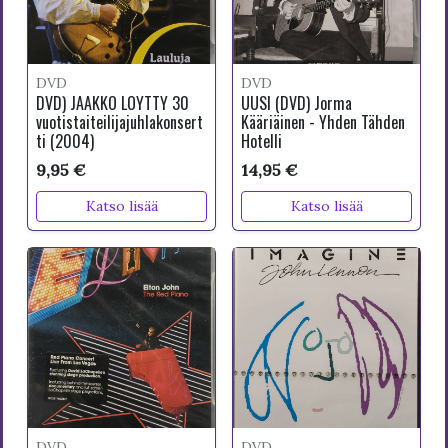
DVD
DVD
DVD) JAAKKO LÖYTTY 30
UUSI (DVD) Jorma
vuotistaiteilijajuhlakonsert
Kääriäinen - Yhden Tähden
ti (2004)
Hotelli
9,95 €
14,95 €
Katso lisää
Katso lisää
DVD
DVD