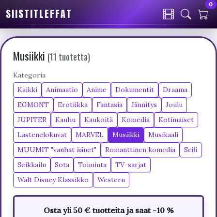
0
SIISTITLEFFAT
Musiikki
(11 tuotetta)
Kategoria
Kaikki
Animaatio
Anime
Dokumentit
Draama
EGMONT
Erotiikka
Fantasia
Jännitys
Joulu
JUPITER
Kauhu
Kaukoitä
Komedia
Kotimaiset
Lastenelokuvat
MARVEL
Musiikki
Musikaali
MUUMIT "vanhat äänet"
Romanttinen komedia
Scifi
Seikkailu
Sota
Toiminta
TV-sarjat
Walt Disney Klassikko
Western
Osta yli 50 € tuotteita ja saat -10 %