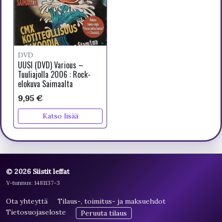
DVD
UUSI (DVD) Various –
Tuuliajolla 2006 : Rock-
elokuva Saimaalta
9,95 €
Katso lisää
© 2026 Siistit leffat
Y-tunnus: 1481137-3
Ota yhteyttä
Tilaus-, toimitus- ja maksuehdot
Tietosuojaseloste
Peruuta tilaus