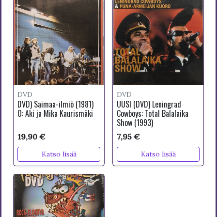
DVD
DVD
DVD) Saimaa-ilmiö (1981)
UUSI (DVD) Leningrad
O: Aki ja Mika Kaurismäki
Cowboys: Total Balalaika
Show (1993)
19,90 €
7,95 €
Katso lisää
Katso lisää