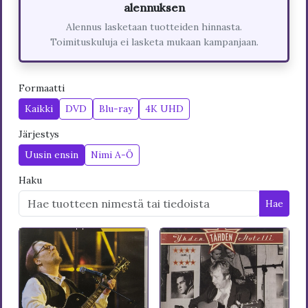
alennuksen
Alennus lasketaan tuotteiden hinnasta.
Toimituskuluja ei lasketa mukaan kampanjaan.
Formaatti
Kaikki
DVD
Blu-ray
4K UHD
Järjestys
Uusin ensin
Nimi A-Ö
Haku
Hae