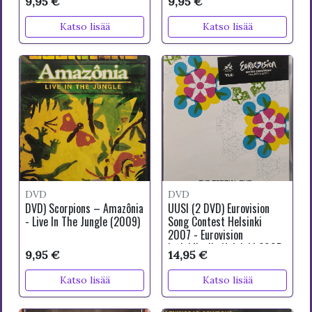
9,95 €
9,95 €
Katso lisää
Katso lisää
DVD
DVD
DVD) Scorpions – Amazônia
UUSI (2 DVD) Eurovision
- Live In The Jungle (2009)
Song Contest Helsinki
2007 - Eurovision
laulukilpailu Helsinki 2007
9,95 €
14,95 €
Katso lisää
Katso lisää