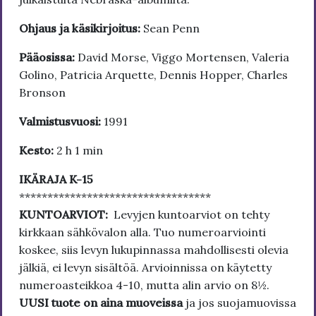
Ohjaus ja käsikirjoitus:
Sean Penn
Pääosissa:
David Morse, Viggo Mortensen, Valeria
Golino, Patricia Arquette, Dennis Hopper, Charles
Bronson
Valmistusvuosi:
1991
Kesto:
2 h 1 min
IKÄRAJA K-15
**********************************
KUNTOARVIOT:
Levyjen kuntoarviot on tehty
kirkkaan sähkövalon alla. Tuo numeroarviointi
koskee, siis levyn lukupinnassa mahdollisesti olevia
jälkiä, ei levyn sisältöä. Arvioinnissa on käytetty
numeroasteikkoa 4-10, mutta alin arvio on 8½.
UUSI tuote on aina muoveissa
ja jos suojamuovissa