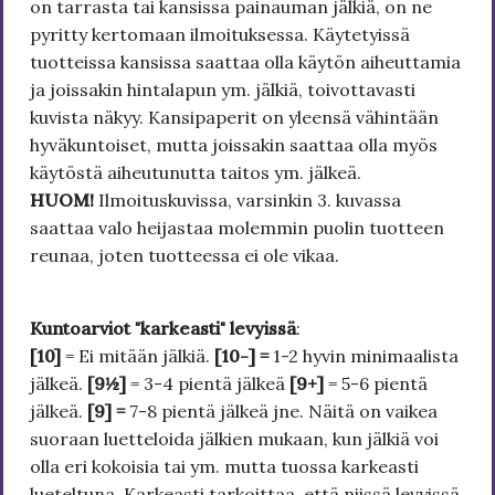
on tarrasta tai kansissa painauman jälkiä, on ne
pyritty kertomaan ilmoituksessa. Käytetyissä
tuotteissa kansissa saattaa olla käytön aiheuttamia
ja joissakin hintalapun ym. jälkiä, toivottavasti
kuvista näkyy. Kansipaperit on yleensä vähintään
hyväkuntoiset, mutta joissakin saattaa olla myös
käytöstä aiheutunutta taitos ym. jälkeä.
HUOM!
Ilmoituskuvissa, varsinkin 3. kuvassa
saattaa valo heijastaa molemmin puolin tuotteen
reunaa, joten tuotteessa ei ole vikaa.
Kuntoarviot "karkeasti" levyissä
:
[10]
= Ei mitään jälkiä.
[10-] =
1-2 hyvin minimaalista
jälkeä.
[9½]
= 3-4 pientä jälkeä
[9+]
= 5-6 pientä
jälkeä.
[9] =
7-8 pientä jälkeä jne. Näitä on vaikea
suoraan luetteloida jälkien mukaan, kun jälkiä voi
olla eri kokoisia tai ym. mutta tuossa karkeasti
lueteltuna. Karkeasti tarkoittaa, että niissä levyissä