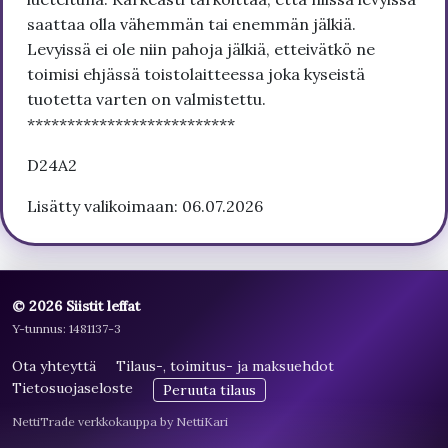
saattaa olla vähemmän tai enemmän jälkiä.
Levyissä ei ole niin pahoja jälkiä, etteivätkö ne
toimisi ehjässä toistolaitteessa joka kyseistä
tuotetta varten on valmistettu.
**************************
D24A2
Lisätty valikoimaan: 06.07.2026
© 2026 Siistit leffat
Y-tunnus: 1481137-3
Ota yhteyttä
Tilaus-, toimitus- ja maksuehdot
Tietosuojaseloste
Peruuta tilaus
NettiTrade verkkokauppa by NettiKari