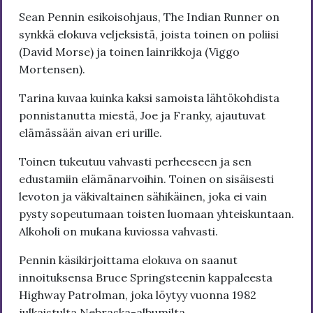
Sean Pennin esikoisohjaus, The Indian Runner on
synkkä elokuva veljeksistä, joista toinen on poliisi
(David Morse) ja toinen lainrikkoja (Viggo
Mortensen).
Tarina kuvaa kuinka kaksi samoista lähtökohdista
ponnistanutta miestä, Joe ja Franky, ajautuvat
elämässään aivan eri urille.
Toinen tukeutuu vahvasti perheeseen ja sen
edustamiin elämänarvoihin. Toinen on sisäisesti
levoton ja väkivaltainen sähikäinen, joka ei vain
pysty sopeutumaan toisten luomaan yhteiskuntaan.
Alkoholi on mukana kuviossa vahvasti.
Pennin käsikirjoittama elokuva on saanut
innoituksensa Bruce Springsteenin kappaleesta
Highway Patrolman, joka löytyy vuonna 1982
julkaistulta Nebraska-albumilta.