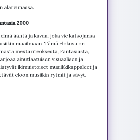
un alareunassa.
antasia 2000
lmä ääntä ja kuvaa, joka vie katsojansa
usiikin maailmaan. Tämä elokuva on
masta mestariteoksesta, Fantasiasta,
arjoaa ainutlaatuisen visuaalisen ja
styvät ikimuistoiset musiikkikappaleet ja
tävät eloon musiikin rytmit ja sävyt.