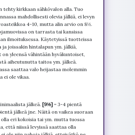
 tehty kirkkaan sähkövalon alla. Tuo
nnassa mahdollisesti olevia jälkiä, ei levyn
roasteikkoa 4-10, mutta alin arvio on 8½.
ojamuovissa on tarrasta tai kansissa
an ilmoituksessa. Käytetyissä tuotteissa
ja joissakin hintalapun ym. jälkiä,
t on yleensä vähintään hyväkuntoiset,
tä aiheutunutta taitos ym. jälkeä.
uvassa saattaa valo heijastaa molemmin
 ei ole vikaa.
inimaalista jälkeä.
[9½]
= 3-4 pientä
pientä jälkeä jne. Näitä on vaikea suoraan
 olla eri kokoisia tai ym. mutta tuossa
, että niissä levyissä saattaa olla
 ole niin pahoja jälkiä, etteivätkö ne