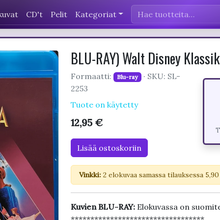
kuvat
CD't
Pelit
Kategoriat
BLU-RAY) Walt Disney Klassik
Formaatti:
· SKU: SL-
Blu-ray
2253
Tuote on käytetty
12,95 €
T
Lisää ostoskoriin
Vinkki:
2 elokuvaa samassa tilauksessa 5,90
Kuvien BLU-RAY:
Elokuvassa on suomite
**********************************