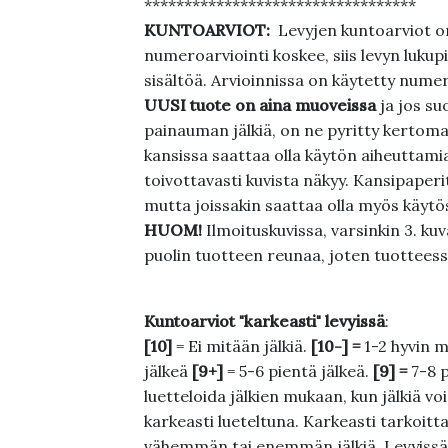
**********************************
KUNTOARVIOT:
Levyjen kuntoarviot on
numeroarviointi koskee, siis levyn lukupi
sisältöä. Arvioinnissa on käytetty nume
UUSI tuote on aina muoveissa
ja jos su
painauman jälkiä, on ne pyritty kertoma
kansissa saattaa olla käytön aiheuttamia 
toivottavasti kuvista näkyy. Kansipaperi
mutta joissakin saattaa olla myös käytös
HUOM!
Ilmoituskuvissa, varsinkin 3. k
puolin tuotteen reunaa, joten tuotteessa
Kuntoarviot "karkeasti" levyissä
:
[10]
= Ei mitään jälkiä.
[10-] =
1-2 hyvin m
jälkeä
[9+]
= 5-6 pientä jälkeä.
[9] =
7-8 
luetteloida jälkien mukaan, kun jälkiä voi
karkeasti lueteltuna. Karkeasti tarkoittaa
vähemmän tai enemmän jälkiä. Levyissä ei