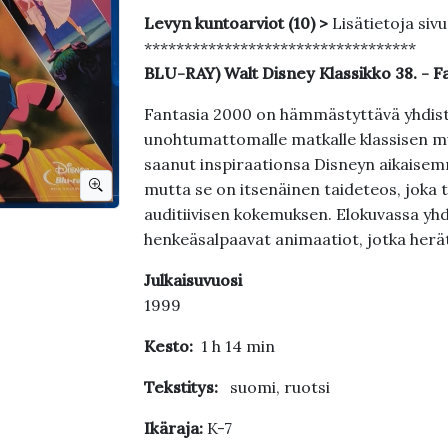
Levyn kuntoarviot (10) >
Lisätietoja siv
**********************************
BLU-RAY) Walt Disney Klassikko 38. - F
Fantasia 2000 on hämmästyttävä yhdiste
unohtumattomalle matkalle klassisen m
saanut inspiraationsa Disneyn aikaisem
mutta se on itsenäinen taideteos, joka t
auditiivisen kokemuksen. Elokuvassa yhdi
henkeäsalpaavat animaatiot, jotka herät
Julkaisuvuosi
1999
Kesto:
1 h 14 min
Tekstitys:
suomi, ruotsi
Ikäraja:
K-7