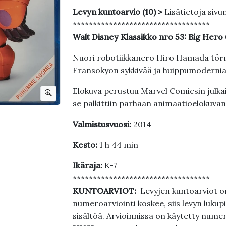
Levyn kuntoarvio (10) >
Lisätietoja sivu
**********************************
Walt Disney Klassikko nro 53: Big Her
Nuori robotiikkanero Hiro Hamada törmä
Fransokyon sykkivää ja huippumodernia
Elokuva perustuu Marvel Comicsin julk
se palkittiin parhaan animaatioelokuva
Valmistusvuosi:
2014
Kesto:
1 h 44 min
Ikäraja:
K-7
**********************************
KUNTOARVIOT:
Levyjen kuntoarviot on
numeroarviointi koskee, siis levyn lukupi
sisältöä. Arvioinnissa on käytetty nume