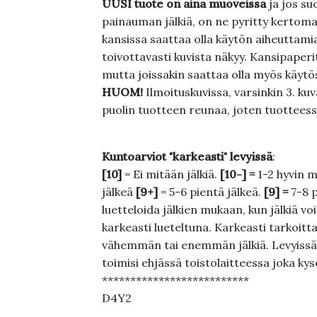
UUSI tuote on aina muoveissa
ja jos su
painauman jälkiä, on ne pyritty kertoma
kansissa saattaa olla käytön aiheuttamia 
toivottavasti kuvista näkyy. Kansipaperi
mutta joissakin saattaa olla myös käytös
HUOM!
Ilmoituskuvissa, varsinkin 3. k
puolin tuotteen reunaa, joten tuotteessa
Kuntoarviot "karkeasti" levyissä
:
[10]
= Ei mitään jälkiä.
[10-] =
1-2 hyvin m
jälkeä
[9+]
= 5-6 pientä jälkeä.
[9] =
7-8 
luetteloida jälkien mukaan, kun jälkiä voi
karkeasti lueteltuna. Karkeasti tarkoittaa
vähemmän tai enemmän jälkiä. Levyissä ei
toimisi ehjässä toistolaitteessa joka ky
**************************
D4Y2