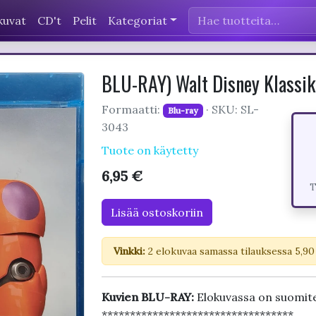
kuvat
CD't
Pelit
Kategoriat
BLU-RAY) Walt Disney Klassik
Formaatti:
· SKU: SL-
Blu-ray
3043
Tuote on käytetty
6,95 €
T
Lisää ostoskoriin
Vinkki:
2 elokuvaa samassa tilauksessa 5,90
Kuvien BLU-RAY:
Elokuvassa on suomit
**********************************