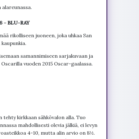
n alareunassa.
o 6 - BLU-RAY
ä rikolliseen juoneen, joka uhkaa San
 kaupunkia.
aisemaan samannimiseen sarjakuvaan ja
n Oscarilla vuoden 2015 Oscar-gaalassa.
 tehty kirkkaan sähkövalon alla. Tuo
nnassa mahdollisesti olevia jälkiä, ei levyn
roasteikkoa 4-10, mutta alin arvio on 8½.