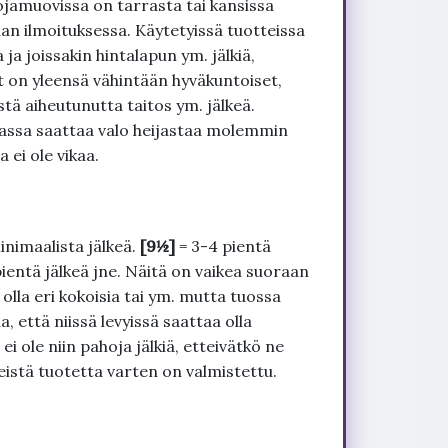
ojamuovissa on tarrasta tai kansissa
an ilmoituksessa. Käytetyissä tuotteissa
ja joissakin hintalapun ym. jälkiä,
t on yleensä vähintään hyväkuntoiset,
tä aiheutunutta taitos ym. jälkeä.
uvassa saattaa valo heijastaa molemmin
 ei ole vikaa.
inimaalista jälkeä.
[9½]
= 3-4 pientä
pientä jälkeä jne. Näitä on vaikea suoraan
 olla eri kokoisia tai ym. mutta tuossa
, että niissä levyissä saattaa olla
 ole niin pahoja jälkiä, etteivätkö ne
seistä tuotetta varten on valmistettu.