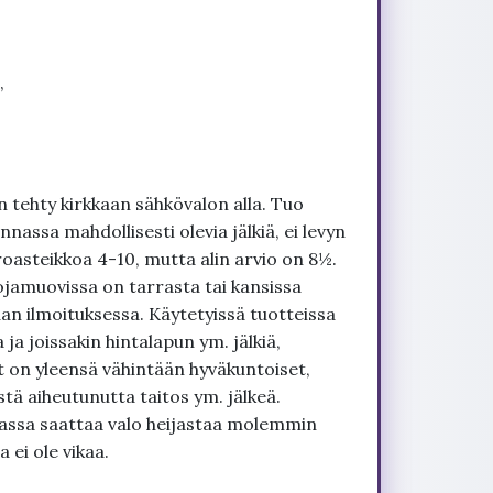
”
 tehty kirkkaan sähkövalon alla. Tuo
nnassa mahdollisesti olevia jälkiä, ei levyn
roasteikkoa 4-10, mutta alin arvio on 8½.
ojamuovissa on tarrasta tai kansissa
an ilmoituksessa. Käytetyissä tuotteissa
ja joissakin hintalapun ym. jälkiä,
t on yleensä vähintään hyväkuntoiset,
tä aiheutunutta taitos ym. jälkeä.
uvassa saattaa valo heijastaa molemmin
 ei ole vikaa.