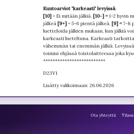
Kuntoarviot "karkeasti" levyissä
:
[10]
= Ei mitään jälkiä.
[10-] =
1-2 hyvin m
jälkeä
[9+]
= 5-6 pientä jälkeä.
[9] =
7-8 
luetteloida jälkien mukaan, kun jälkiä voi
karkeasti lueteltuna. Karkeasti tarkoittaa
vähemmän tai enemmän jälkiä. Levyissä ei
toimisi ehjässä toistolaitteessa joka ky
**************************
D23Y1
Lisätty valikoimaan: 26.06.2026
Ota yhteyttä
Tilaus