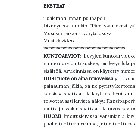
EKSTRAT
Tuhkimon linnan puuhapeli
Disneyn satutuokio: ”Pieni väärinkäsitys
Musiikin taikaa - Lyhytelokuva
Musiikkivideo
**********************************
KUNTOARVIOT:
Levyjen kuntoarviot on
numeroarviointi koskee, siis levyn lukupi
sisältöä. Arvioinnissa on käytetty nume
UUSI tuote on aina muoveissa
ja jos su
painauman jälkiä, on ne pyritty kertoma
kansissa saattaa olla käytön aiheuttamia 
toivottavasti kuvista näkyy. Kansipaperi
mutta joissakin saattaa olla myös käytös
HUOM!
Ilmoituskuvissa, varsinkin 3. k
puolin tuotteen reunaa, joten tuotteessa