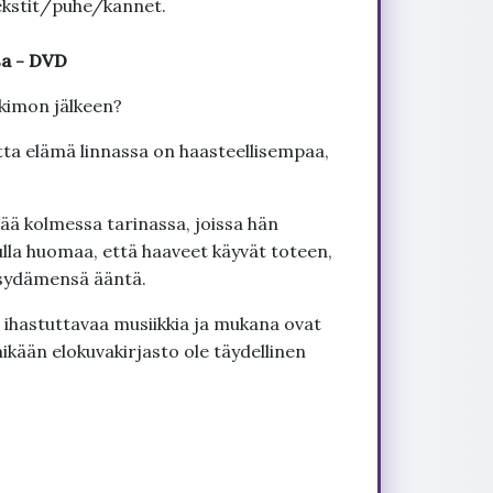
ekstit/puhe/kannet.
sa - DVD
hkimon jälkeen?
ta elämä linnassa on haasteellisempaa,
kolmessa tarinassa, joissa hän
lla huomaa, että haaveet käyvät toteen,
e sydämensä ääntä.
 ihastuttavaa musiikkia ja mukana ovat
ikään elokuvakirjasto ole täydellinen