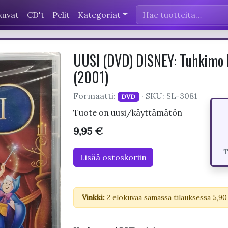
kuvat
CD't
Pelit
Kategoriat
UUSI (DVD) DISNEY: Tuhkimo I
(2001)
Formaatti:
· SKU: SL-3081
DVD
Tuote on uusi/käyttämätön
9,95 €
T
Lisää ostoskoriin
Vinkki:
2 elokuvaa samassa tilauksessa 5,90