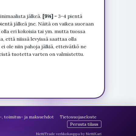
inimaalista jälkeä.
[9½]
= 3-4 pientä
pientä jälkeä jne. Näitä on vaikea suoraan
 olla eri kokoisia tai ym. mutta tuossa
, että niissä levyissä saattaa olla
 ole niin pahoja jälkiä, etteivätkö ne
seistä tuotetta varten on valmistettu.
-, toimitus- ja maksuehdot
Tietosuojaseloste
Peruuta tilaus
NettiTrade verkkokauppa by NettiKari