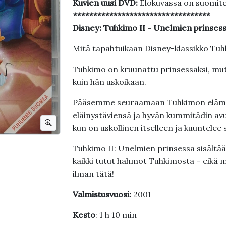
Kuvien uusi DVD:
Elokuvassa on suomit
**********************************
Disney:
Tuhkimo II - Unelmien prinses
Mitä tapahtuikaan Disney-klassikko Tu
Tuhkimo on kruunattu prinsessaksi, mut
kuin hän uskoikaan.
Pääsemme seuraamaan Tuhkimon elämää 
eläinystäviensä ja hyvän kummitädin avu
kun on uskollinen itselleen ja kuuntele
Tuhkimo II: Unelmien prinsessa sisältää
kaikki tutut hahmot Tuhkimosta – eikä m
ilman tätä!
Valmistusvuosi:
2001
Kesto
: 1 h 10 min