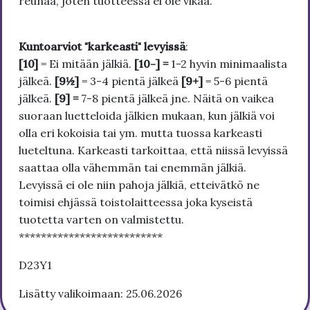
reunaa, joten tuotteessa ei ole vikaa.
Kuntoarviot "karkeasti" levyissä
:
[10]
= Ei mitään jälkiä.
[10-] =
1-2 hyvin minimaalista
jälkeä.
[9½]
= 3-4 pientä jälkeä
[9+]
= 5-6 pientä
jälkeä.
[9] =
7-8 pientä jälkeä jne. Näitä on vaikea
suoraan luetteloida jälkien mukaan, kun jälkiä voi
olla eri kokoisia tai ym. mutta tuossa karkeasti
lueteltuna. Karkeasti tarkoittaa, että niissä levyissä
saattaa olla vähemmän tai enemmän jälkiä.
Levyissä ei ole niin pahoja jälkiä, etteivätkö ne
toimisi ehjässä toistolaitteessa joka kyseistä
tuotetta varten on valmistettu.
**************************
D23Y1
Lisätty valikoimaan: 25.06.2026