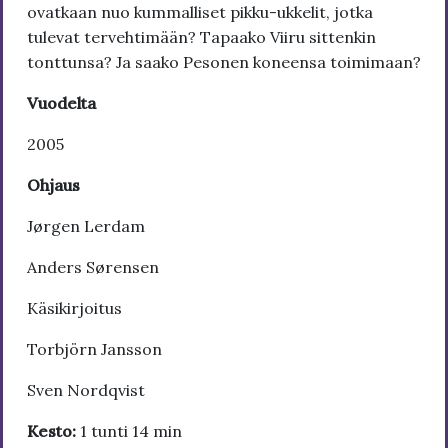
ovatkaan nuo kummalliset pikku-ukkelit, jotka
tulevat tervehtimään? Tapaako Viiru sittenkin
tonttunsa? Ja saako Pesonen koneensa toimimaan?
Vuodelta
2005
Ohjaus
Jørgen Lerdam
Anders Sørensen
Käsikirjoitus
Torbjörn Jansson
Sven Nordqvist
Kesto:
1 tunti 14 min