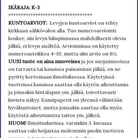
IKÄRAJA: K-3
**********************************
KUNTOARVIOT:
Levyjen kuntoarviot on tehty
kirkkaan sähkövalon alla. Tuo numeroarviointi
koskee, siis levyn lukupinnassa mahdollisesti olevia
jälkiä, ei levyn sisältöä. Arvioinnissa on käytetty
numeroasteikkoa 4-10, mutta alin arvio on 8½.
UUSI tuote on aina muoveissa
ja jos suojamuovissa
on tarrasta tai kansissa painauman jälkiä, on ne
pyritty kertomaan ilmoituksessa. Käytetyissä
tuotteissa kansissa saattaa olla käytön aiheuttamia
ja joissakin hintalapun ym. jälkiä, toivottavasti
kuvista näkyy. Kansipaperit on yleensä vähintään
hyväkuntoiset, mutta joissakin saattaa olla myös
käytöstä aiheutunutta taitos ym. jälkeä.
HUOM!
Ilmoituskuvissa, varsinkin 3. kuvassa
saattaa valo heijastaa molemmin puolin tuotteen