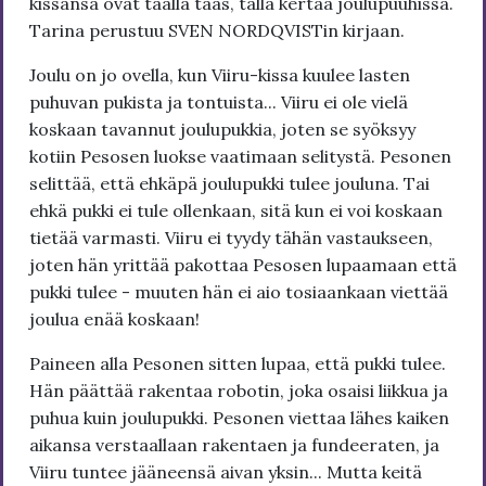
kissansa ovat täällä taas, tällä kertaa joulupuuhissa.
Tarina perustuu SVEN NORDQVISTin kirjaan.
Joulu on jo ovella, kun Viiru-kissa kuulee lasten
puhuvan pukista ja tontuista... Viiru ei ole vielä
koskaan tavannut joulupukkia, joten se syöksyy
kotiin Pesosen luokse vaatimaan selitystä. Pesonen
selittää, että ehkäpä joulupukki tulee jouluna. Tai
ehkä pukki ei tule ollenkaan, sitä kun ei voi koskaan
tietää varmasti. Viiru ei tyydy tähän vastaukseen,
joten hän yrittää pakottaa Pesosen lupaamaan että
pukki tulee - muuten hän ei aio tosiaankaan viettää
joulua enää koskaan!
Paineen alla Pesonen sitten lupaa, että pukki tulee.
Hän päättää rakentaa robotin, joka osaisi liikkua ja
puhua kuin joulupukki. Pesonen viettaa lähes kaiken
aikansa verstaallaan rakentaen ja fundeeraten, ja
Viiru tuntee jääneensä aivan yksin... Mutta keitä