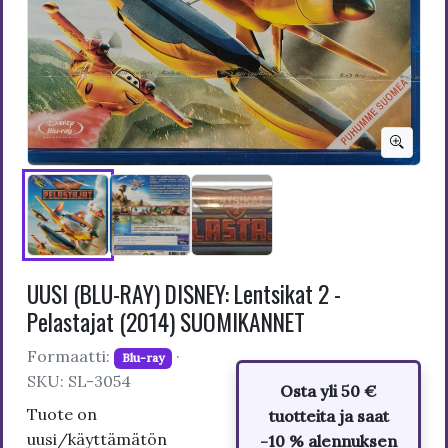
UUSI (BLU-RAY) DISNEY: Lentsikat 2 -
Pelastajat (2014) SUOMIKANNET
Formaatti:
·
Blu-ray
SKU: SL-3054
Osta yli 50 €
Tuote on
tuotteita ja saat
uusi/käyttämätön
-10 % alennuksen