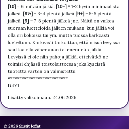
[10]
= Ei mitään jälkiä.
[10-] =
1-2 hyvin minimaalista
jälkeä.
[9½]
= 3-4 pientä jälkeä
[9+]
= 5-6 pientä
jälkeä.
[9] =
7-8 pientä jälkeä jne. Näitä on vaikea
suoraan luetteloida jälkien mukaan, kun jälkiä voi
olla eri kokoisia tai ym. mutta tuossa karkeasti
lueteltuna. Karkeasti tarkoittaa, että niissä levyissä
saattaa olla vähemmän tai enemmän jälkiä.
Levyissä ei ole niin pahoja jälkiä, etteivätkö ne
toimisi ehjässä toistolaitteessa joka kyseistä
tuotetta varten on valmistettu.
**************************
D4Y1
Lisätty valikoimaan: 24.06.2026
© 2026 Siistit leffat