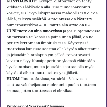
KUNTOARVIOT:
Levyjen kuntoarviot on tehty
kirkkaan sähkövalon alla. Tuo numeroarviointi
koskee, siis levyn lukupinnassa mahdollisesti olevia
jälkiä, ei levyn sisältöä. Arvioinnissa on käytetty
numeroasteikkoa 4-10, mutta alin arvio on 8½.
UUSI tuote on aina muoveissa
ja jos suojamuovissa
on tarrasta tai kansissa painauman jälkiä, on ne
pyritty kertomaan ilmoituksessa. Käytetyissä
tuotteissa kansissa saattaa olla käytön aiheuttamia
ja joissakin hintalapun ym. jälkiä, toivottavasti
kuvista näkyy. Kansipaperit on yleensä vähintään
hyväkuntoiset, mutta joissakin saattaa olla myös
käytöstä aiheutunutta taitos ym. jälkeä.
HUOM!
Ilmoituskuvissa, varsinkin 3. kuvassa
saattaa valo heijastaa molemmin puolin tuotteen
reunaa, joten tuotteessa ei ole vikaa.
Kuntoarviot "karkeasti" levyissä
: