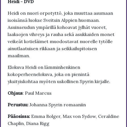
Heidi - DVD
Heidi on nuori orpotyttö, joka muuttaa asumaan
isoisänsä luokse Sveitsin Alppien huomaan.
Asuinseudun ympärillä kohoavat jylhät vuoret,
laaksojen vihreys ja rauha sekä asukkaiden monet
veikeät kotieläimet muodostavat nuorelle tytölle
ainutlaatuisen rikkaan ja seikkailupitoisen
maailman.
Elokuva Heidi on lämminhenkinen
kokoperheenelokuva, joka on pienintä
yksityiskohtaa myöten uskollinen Spyrin kirjalle.
Ohjaus
: Paul Marcus
Perustuu:
Johanna Spyrin romaaniin
Pääosissa:
Emma Bolger, Max von Sydow, Ceraldine
Chaplin, Diana Rigg