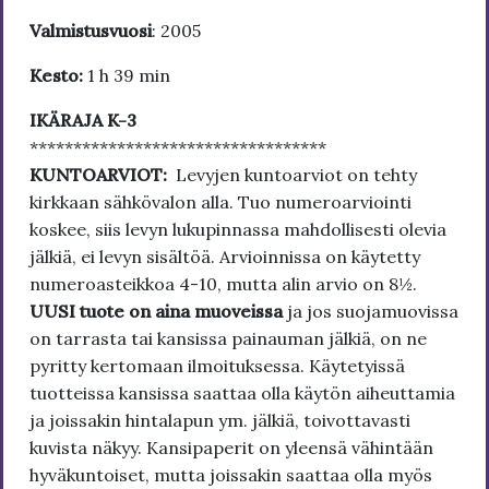
Valmistusvuosi
: 2005
Kesto:
1 h 39 min
IKÄRAJA K-3
**********************************
KUNTOARVIOT:
Levyjen kuntoarviot on tehty
kirkkaan sähkövalon alla. Tuo numeroarviointi
koskee, siis levyn lukupinnassa mahdollisesti olevia
jälkiä, ei levyn sisältöä. Arvioinnissa on käytetty
numeroasteikkoa 4-10, mutta alin arvio on 8½.
UUSI tuote on aina muoveissa
ja jos suojamuovissa
on tarrasta tai kansissa painauman jälkiä, on ne
pyritty kertomaan ilmoituksessa. Käytetyissä
tuotteissa kansissa saattaa olla käytön aiheuttamia
ja joissakin hintalapun ym. jälkiä, toivottavasti
kuvista näkyy. Kansipaperit on yleensä vähintään
hyväkuntoiset, mutta joissakin saattaa olla myös