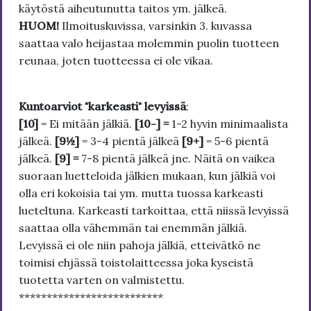
käytöstä aiheutunutta taitos ym. jälkeä.
HUOM!
Ilmoituskuvissa, varsinkin 3. kuvassa
saattaa valo heijastaa molemmin puolin tuotteen
reunaa, joten tuotteessa ei ole vikaa.
Kuntoarviot "karkeasti" levyissä
:
[10]
= Ei mitään jälkiä.
[10-] =
1-2 hyvin minimaalista
jälkeä.
[9½]
= 3-4 pientä jälkeä
[9+]
= 5-6 pientä
jälkeä.
[9] =
7-8 pientä jälkeä jne. Näitä on vaikea
suoraan luetteloida jälkien mukaan, kun jälkiä voi
olla eri kokoisia tai ym. mutta tuossa karkeasti
lueteltuna. Karkeasti tarkoittaa, että niissä levyissä
saattaa olla vähemmän tai enemmän jälkiä.
Levyissä ei ole niin pahoja jälkiä, etteivätkö ne
toimisi ehjässä toistolaitteessa joka kyseistä
tuotetta varten on valmistettu.
**************************