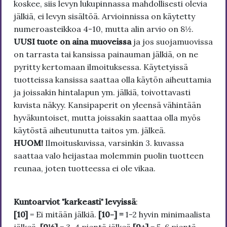
koskee, siis levyn lukupinnassa mahdollisesti olevia
jälkiä, ei levyn sisältöä. Arvioinnissa on käytetty
numeroasteikkoa 4-10, mutta alin arvio on 8½.
UUSI tuote on aina muoveissa
ja jos suojamuovissa
on tarrasta tai kansissa painauman jälkiä, on ne
pyritty kertomaan ilmoituksessa. Käytetyissä
tuotteissa kansissa saattaa olla käytön aiheuttamia
ja joissakin hintalapun ym. jälkiä, toivottavasti
kuvista näkyy. Kansipaperit on yleensä vähintään
hyväkuntoiset, mutta joissakin saattaa olla myös
käytöstä aiheutunutta taitos ym. jälkeä.
HUOM!
Ilmoituskuvissa, varsinkin 3. kuvassa
saattaa valo heijastaa molemmin puolin tuotteen
reunaa, joten tuotteessa ei ole vikaa.
Kuntoarviot "karkeasti" levyissä
:
[10]
= Ei mitään jälkiä.
[10-] =
1-2 hyvin minimaalista