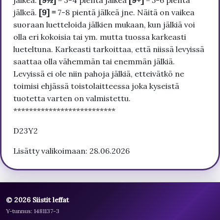
jälkeä.
[9½]
= 3-4 pientä jälkeä
[9+]
= 5-6 pientä
jälkeä.
[9] =
7-8 pientä jälkeä jne. Näitä on vaikea
suoraan luetteloida jälkien mukaan, kun jälkiä voi
olla eri kokoisia tai ym. mutta tuossa karkeasti
lueteltuna. Karkeasti tarkoittaa, että niissä levyissä
saattaa olla vähemmän tai enemmän jälkiä.
Levyissä ei ole niin pahoja jälkiä, etteivätkö ne
toimisi ehjässä toistolaitteessa joka kyseistä
tuotetta varten on valmistettu.
**************************
D23Y2
Lisätty valikoimaan: 28.06.2026
© 2026 Siistit leffat
Y-tunnus: 1481137-3