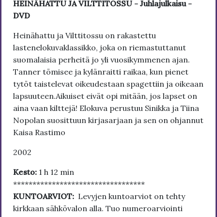
HEINÄHATTU JA VILTTITOSSU - Juhlajulkaisu -
DVD
Heinähattu ja Vilttitossu on rakastettu
lastenelokuvaklassikko, joka on riemastuttanut
suomalaisia perheitä jo yli vuosikymmenen ajan.
Tanner tömisee ja kylänraitti raikaa, kun pienet
tytöt taistelevat oikeudestaan spagettiin ja oikeaan
lapsuuteen.Aikuiset eivät opi mitään, jos lapset on
aina vaan kilttejä! Elokuva perustuu Sinikka ja Tiina
Nopolan suosittuun kirjasarjaan ja sen on ohjannut
Kaisa Rastimo
2002
Kesto:
1 h 12 min
**********************************
KUNTOARVIOT:
Levyjen kuntoarviot on tehty
kirkkaan sähkövalon alla. Tuo numeroarviointi