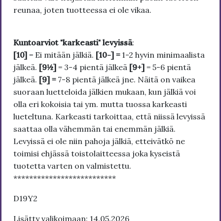
reunaa, joten tuotteessa ei ole vikaa.
Kuntoarviot "karkeasti" levyissä
:
[10]
= Ei mitään jälkiä.
[10-] =
1-2 hyvin minimaalista
jälkeä.
[9½]
= 3-4 pientä jälkeä
[9+]
= 5-6 pientä
jälkeä.
[9] =
7-8 pientä jälkeä jne. Näitä on vaikea
suoraan luetteloida jälkien mukaan, kun jälkiä voi
olla eri kokoisia tai ym. mutta tuossa karkeasti
lueteltuna. Karkeasti tarkoittaa, että niissä levyissä
saattaa olla vähemmän tai enemmän jälkiä.
Levyissä ei ole niin pahoja jälkiä, etteivätkö ne
toimisi ehjässä toistolaitteessa joka kyseistä
tuotetta varten on valmistettu.
**************************
D19Y2
Lisätty valikoimaan: 14.05.2026