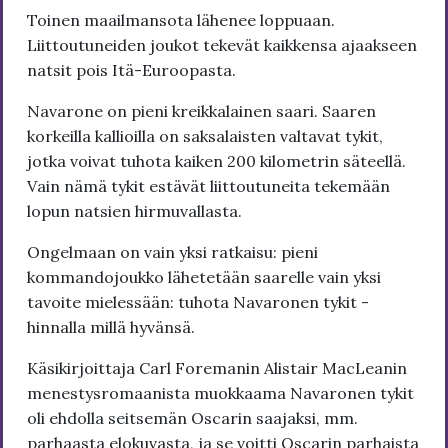
Toinen maailmansota lähenee loppuaan.
Liittoutuneiden joukot tekevät kaikkensa ajaakseen
natsit pois Itä-Euroopasta.
Navarone on pieni kreikkalainen saari. Saaren
korkeilla kallioilla on saksalaisten valtavat tykit,
jotka voivat tuhota kaiken 200 kilometrin säteellä.
Vain nämä tykit estävät liittoutuneita tekemään
lopun natsien hirmuvallasta.
Ongelmaan on vain yksi ratkaisu: pieni
kommandojoukko lähetetään saarelle vain yksi
tavoite mielessään: tuhota Navaronen tykit -
hinnalla millä hyvänsä.
Käsikirjoittaja Carl Foremanin Alistair MacLeanin
menestysromaanista muokkaama Navaronen tykit
oli ehdolla seitsemän Oscarin saajaksi, mm.
parhaasta elokuvasta, ja se voitti Oscarin parhaista