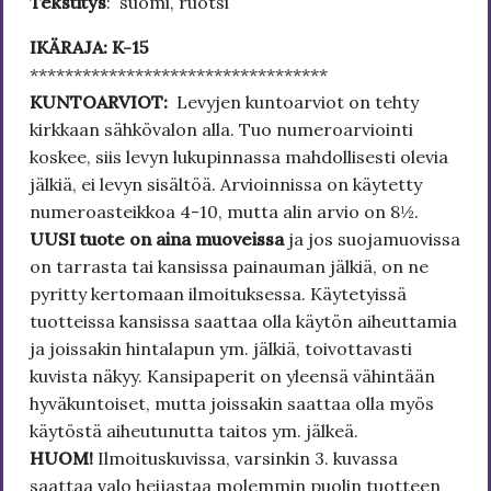
Tekstitys
: suomi, ruotsi
IKÄRAJA: K-15
**********************************
KUNTOARVIOT:
Levyjen kuntoarviot on tehty
kirkkaan sähkövalon alla. Tuo numeroarviointi
koskee, siis levyn lukupinnassa mahdollisesti olevia
jälkiä, ei levyn sisältöä. Arvioinnissa on käytetty
numeroasteikkoa 4-10, mutta alin arvio on 8½.
UUSI tuote on aina muoveissa
ja jos suojamuovissa
on tarrasta tai kansissa painauman jälkiä, on ne
pyritty kertomaan ilmoituksessa. Käytetyissä
tuotteissa kansissa saattaa olla käytön aiheuttamia
ja joissakin hintalapun ym. jälkiä, toivottavasti
kuvista näkyy. Kansipaperit on yleensä vähintään
hyväkuntoiset, mutta joissakin saattaa olla myös
käytöstä aiheutunutta taitos ym. jälkeä.
HUOM!
Ilmoituskuvissa, varsinkin 3. kuvassa
saattaa valo heijastaa molemmin puolin tuotteen