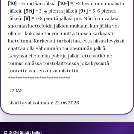
[10]
= Ei mitään jälkiä.
[10-] =
1-2 hyvin minimaalista
jälkeä.
[9½]
= 3-4 pientä jälkeä
[9+]
= 5-6 pientä
jälkeä.
[9] =
7-8 pientä jälkeä jne. Näitä on vaikea
suoraan luetteloida jälkien mukaan, kun jälkiä voi
olla eri kokoisia tai ym. mutta tuossa karkeasti
lueteltuna. Karkeasti tarkoittaa, että niissä levyissä
saattaa olla vähemmän tai enemmän jälkiä.
Levyissä ei ole niin pahoja jälkiä, etteivätkö ne
toimisi ehjässä toistolaitteessa joka kyseistä
tuotetta varten on valmistettu.
**************************
D23A2
Lisätty valikoimaan: 22.06.2026
© 2026 Siistit leffat