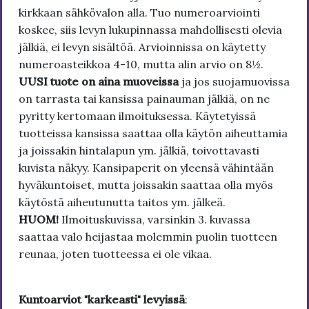
kirkkaan sähkövalon alla. Tuo numeroarviointi
koskee, siis levyn lukupinnassa mahdollisesti olevia
jälkiä, ei levyn sisältöä. Arvioinnissa on käytetty
numeroasteikkoa 4-10, mutta alin arvio on 8½.
UUSI tuote on aina muoveissa
ja jos suojamuovissa
on tarrasta tai kansissa painauman jälkiä, on ne
pyritty kertomaan ilmoituksessa. Käytetyissä
tuotteissa kansissa saattaa olla käytön aiheuttamia
ja joissakin hintalapun ym. jälkiä, toivottavasti
kuvista näkyy. Kansipaperit on yleensä vähintään
hyväkuntoiset, mutta joissakin saattaa olla myös
käytöstä aiheutunutta taitos ym. jälkeä.
HUOM!
Ilmoituskuvissa, varsinkin 3. kuvassa
saattaa valo heijastaa molemmin puolin tuotteen
reunaa, joten tuotteessa ei ole vikaa.
Kuntoarviot "karkeasti" levyissä
: