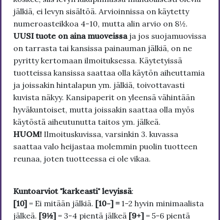
jälkiä, ei levyn sisältöä. Arvioinnissa on käytetty
numeroasteikkoa 4-10, mutta alin arvio on 8½.
UUSI tuote on aina muoveissa
ja jos suojamuovissa
on tarrasta tai kansissa painauman jälkiä, on ne
pyritty kertomaan ilmoituksessa. Käytetyissä
tuotteissa kansissa saattaa olla käytön aiheuttamia
ja joissakin hintalapun ym. jälkiä, toivottavasti
kuvista näkyy. Kansipaperit on yleensä vähintään
hyväkuntoiset, mutta joissakin saattaa olla myös
käytöstä aiheutunutta taitos ym. jälkeä.
HUOM!
Ilmoituskuvissa, varsinkin 3. kuvassa
saattaa valo heijastaa molemmin puolin tuotteen
reunaa, joten tuotteessa ei ole vikaa.
Kuntoarviot "karkeasti" levyissä
:
[10]
= Ei mitään jälkiä.
[10-] =
1-2 hyvin minimaalista
jälkeä.
[9½]
= 3-4 pientä jälkeä
[9+]
= 5-6 pientä