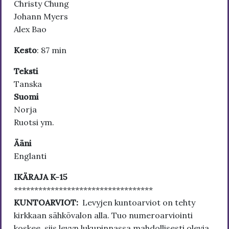
Christy Chung
Johann Myers
Alex Bao
Kesto
: 87 min
Teksti
Tanska
Suomi
Norja
Ruotsi ym.
Ääni
Englanti
IKÄRAJA K-15
**********************************
KUNTOARVIOT:
Levyjen kuntoarviot on tehty
kirkkaan sähkövalon alla. Tuo numeroarviointi
koskee, siis levyn lukupinnassa mahdollisesti olevia