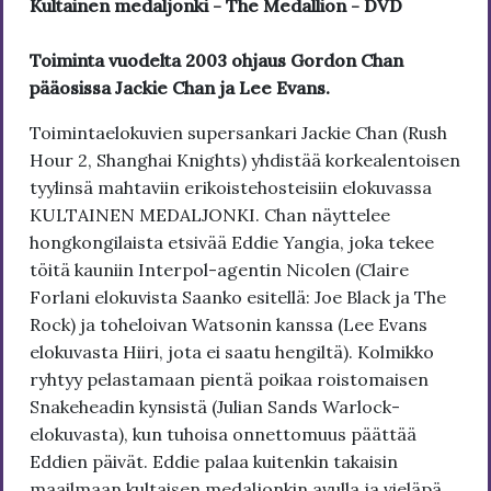
Kultainen medaljonki - The Medallion - DVD
Toiminta vuodelta 2003 ohjaus Gordon Chan
pääosissa Jackie Chan ja Lee Evans.
Toimintaelokuvien supersankari Jackie Chan (Rush
Hour 2, Shanghai Knights) yhdistää korkealentoisen
tyylinsä mahtaviin erikoistehosteisiin elokuvassa
KULTAINEN MEDALJONKI. Chan näyttelee
hongkongilaista etsivää Eddie Yangia, joka tekee
töitä kauniin Interpol-agentin Nicolen (Claire
Forlani elokuvista Saanko esitellä: Joe Black ja The
Rock) ja toheloivan Watsonin kanssa (Lee Evans
elokuvasta Hiiri, jota ei saatu hengiltä). Kolmikko
ryhtyy pelastamaan pientä poikaa roistomaisen
Snakeheadin kynsistä (Julian Sands Warlock-
elokuvasta), kun tuhoisa onnettomuus päättää
Eddien päivät. Eddie palaa kuitenkin takaisin
maailmaan kultaisen medaljonkin avulla ja vieläpä