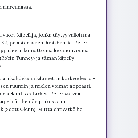
n alareunassa.
vuori-kiipeilijä, jonka täytyy valloittaa
y K2, pelastaakseen ihmishenkiä. Peter
amppailee uskomattomia luonnonvoimia
Robin Tunney) ja tämän kiipeily
.
assa kahdeksan kilometrin korkeudessa -
sen ruumiin ja mielen voimat nopeasti.
en sekunti on tärkeä. Peter värvää
ipeilijät, heidän joukossaan
(Scott Glenn). Mutta ehtivätkö he