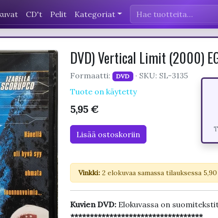
kuvat
CD't
Pelit
Kategoriat
DVD) Vertical Limit (2000) 
Formaatti:
· SKU: SL-3135
DVD
Tuote on käytetty
5,95 €
T
Lisää ostoskoriin
Vinkki:
2 elokuvaa samassa tilauksessa 5,90
Kuvien DVD:
Elokuvassa on suomiteksti
**********************************