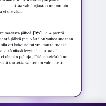
uvassa saattaa valo heijastaa molemmin
 ei ole vikaa.
inimaalista jälkeä.
[9½]
= 3-4 pientä
pientä jälkeä jne. Näitä on vaikea suoraan
 olla eri kokoisia tai ym. mutta tuossa
, että niissä levyissä saattaa olla
 ole niin pahoja jälkiä, etteivätkö ne
seistä tuotetta varten on valmistettu.