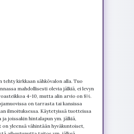
 tehty kirkkaan sähkövalon alla. Tuo
nnassa mahdollisesti olevia jälkiä, ei levyn
roasteikkoa 4-10, mutta alin arvio on 8½.
ojamuovissa on tarrasta tai kansissa
an ilmoituksessa. Käytetyissä tuotteissa
ja joissakin hintalapun ym. jälkiä,
t on yleensä vähintään hyväkuntoiset,
tä aiheutunutta taitos ym. jälkeä.