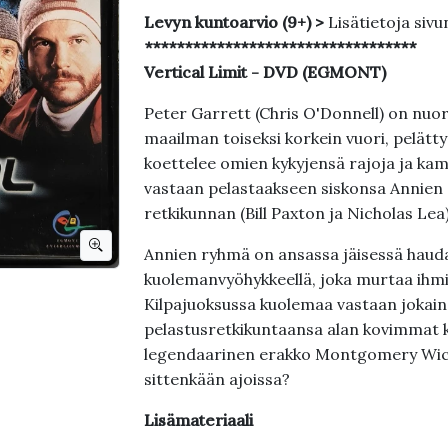
Levyn kuntoarvio (9+) >
Lisätietoja sivu
**********************************
Vertical Limit - DVD (EGMONT)
Peter Garrett (Chris O'Donnell) on nuori 
maailman toiseksi korkein vuori, pelätt
koettelee omien kykyjensä rajoja ja k
vastaan pelastaakseen siskonsa Annien (
retkikunnan (Bill Paxton ja Nicholas Lea)
Annien ryhmä on ansassa jäisessä haud
kuolemanvyöhykkeellä, joka murtaa ihmi
Kilpajuoksussa kuolemaa vastaan jokain
pelastusretkikuntaansa alan kovimmat ki
legendaarinen erakko Montgomery Wick 
sittenkään ajoissa?
Lisämateriaali