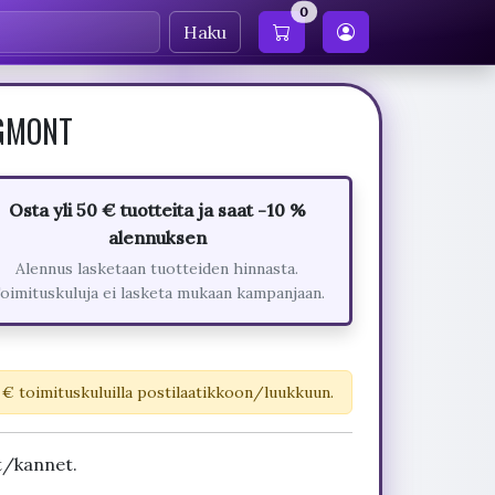
0
Haku
EGMONT
Osta yli 50 € tuotteita ja saat -10 %
alennuksen
Alennus lasketaan tuotteiden hinnasta.
oimituskuluja ei lasketa mukaan kampanjaan.
 € toimituskuluilla postilaatikkoon/luukkuun.
t/kannet.