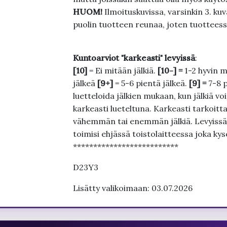
HUOM!
Ilmoituskuvissa, varsinkin 3. k
puolin tuotteen reunaa, joten tuotteessa
Kuntoarviot "karkeasti" levyissä
:
[10]
= Ei mitään jälkiä.
[10-] =
1-2 hyvin m
jälkeä
[9+]
= 5-6 pientä jälkeä.
[9] =
7-8 
luetteloida jälkien mukaan, kun jälkiä voi
karkeasti lueteltuna. Karkeasti tarkoittaa
vähemmän tai enemmän jälkiä. Levyissä ei
toimisi ehjässä toistolaitteessa joka ky
**************************
D23Y3
Lisätty valikoimaan: 03.07.2026