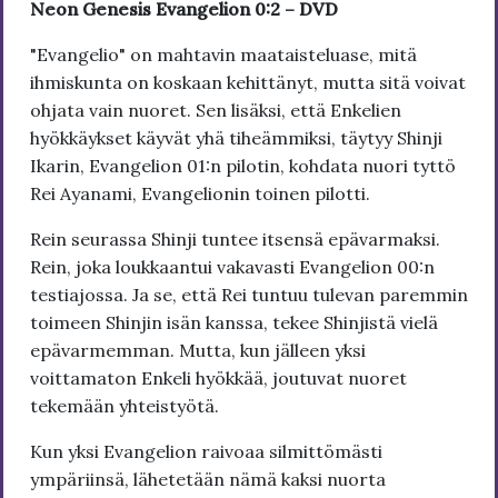
Neon Genesis Evangelion 0:2 – DVD
"Evangelio" on mahtavin maataisteluase, mitä
ihmiskunta on koskaan kehittänyt, mutta sitä voivat
ohjata vain nuoret. Sen lisäksi, että Enkelien
hyökkäykset käyvät yhä tiheämmiksi, täytyy Shinji
Ikarin, Evangelion 01:n pilotin, kohdata nuori tyttö
Rei Ayanami, Evangelionin toinen pilotti.
Rein seurassa Shinji tuntee itsensä epävarmaksi.
Rein, joka loukkaantui vakavasti Evangelion 00:n
testiajossa. Ja se, että Rei tuntuu tulevan paremmin
toimeen Shinjin isän kanssa, tekee Shinjistä vielä
epävarmemman. Mutta, kun jälleen yksi
voittamaton Enkeli hyökkää, joutuvat nuoret
tekemään yhteistyötä.
Kun yksi Evangelion raivoaa silmittömästi
ympäriinsä, lähetetään nämä kaksi nuorta