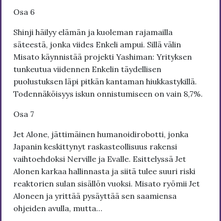
Osa 6
Shinji häilyy elämän ja kuoleman rajamailla
säteestä, jonka viides Enkeli ampui. Sillä välin
Misato käynnistää projekti Yashiman: Yrityksen
tunkeutua viidennen Enkelin täydellisen
puolustuksen läpi pitkän kantaman hiukkastykillä.
Todennäköisyys iskun onnistumiseen on vain 8,7%.
Osa 7
Jet Alone, jättimäinen humanoidirobotti, jonka
Japanin keskittynyt raskasteollisuus rakensi
vaihtoehdoksi Nerville ja Evalle. Esittelyssä Jet
Alonen karkaa hallinnasta ja siitä tulee suuri riski
reaktorien sulan sisällön vuoksi. Misato ryömii Jet
Aloneen ja yrittää pysäyttää sen saamiensa
ohjeiden avulla, mutta…