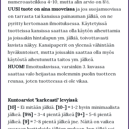
numeroasteikkoa 4-10, mutta alin arvio on 8½.
UUSI tuote on aina muoveissa
ja jos suojamuovissa
on tarrasta tai kansissa painauman jälkiä, on ne
pyritty kertomaan ilmoituksessa. Käytetyissä
tuotteissa kansissa saattaa olla käytön aiheuttamia
ja joissakin hintalapun ym. jälkiä, toivottavasti
kuvista näkyy. Kansipaperit on yleensä vähintään
hyväkuntoiset, mutta joissakin saattaa olla myös
käytöstä aiheutunutta taitos ym. jälkeä.
HUOM!
Ilmoituskuvissa, varsinkin 3. kuvassa
saattaa valo heijastaa molemmin puolin tuotteen
reunaa, joten tuotteessa ei ole vikaa.
Kuntoarviot "karkeasti" levyissä
:
[10]
= Ei mitään jälkiä.
[10-] =
1-2 hyvin minimaalista
jälkeä.
[9½]
= 3-4 pientä jälkeä
[9+]
= 5-6 pientä
jälkeä.
[9] =
7-8 pientä jälkeä jne. Näitä on vaikea
suoraan luetteloida jälkien mukaan, kun jälkiä voi