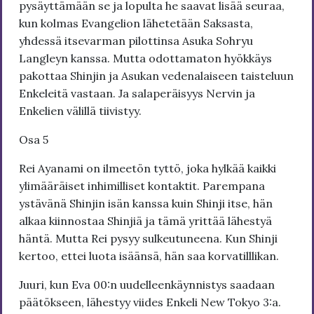
pysäyttämään se ja lopulta he saavat lisää seuraa,
kun kolmas Evangelion lähetetään Saksasta,
yhdessä itsevarman pilottinsa Asuka Sohryu
Langleyn kanssa. Mutta odottamaton hyökkäys
pakottaa Shinjin ja Asukan vedenalaiseen taisteluun
Enkeleitä vastaan. Ja salaperäisyys Nervin ja
Enkelien välillä tiivistyy.
Osa 5
Rei Ayanami on ilmeetön tyttö, joka hylkää kaikki
ylimääräiset inhimilliset kontaktit. Parempana
ystävänä Shinjin isän kanssa kuin Shinji itse, hän
alkaa kiinnostaa Shinjiä ja tämä yrittää lähestyä
häntä. Mutta Rei pysyy sulkeutuneena. Kun Shinji
kertoo, ettei luota isäänsä, hän saa korvatilllikan.
Juuri, kun Eva 00:n uudelleenkäynnistys saadaan
päätökseen, lähestyy viides Enkeli New Tokyo 3:a.