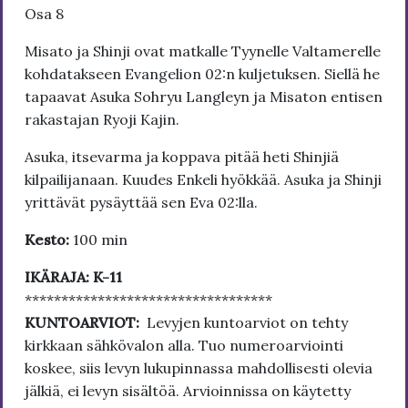
Osa 8
Misato ja Shinji ovat matkalle Tyynelle Valtamerelle
kohdatakseen Evangelion 02:n kuljetuksen. Siellä he
tapaavat Asuka Sohryu Langleyn ja Misaton entisen
rakastajan Ryoji Kajin.
Asuka, itsevarma ja koppava pitää heti Shinjiä
kilpailijanaan. Kuudes Enkeli hyökkää. Asuka ja Shinji
yrittävät pysäyttää sen Eva 02:lla.
Kesto:
100 min
IKÄRAJA: K-11
**********************************
KUNTOARVIOT:
Levyjen kuntoarviot on tehty
kirkkaan sähkövalon alla. Tuo numeroarviointi
koskee, siis levyn lukupinnassa mahdollisesti olevia
jälkiä, ei levyn sisältöä. Arvioinnissa on käytetty