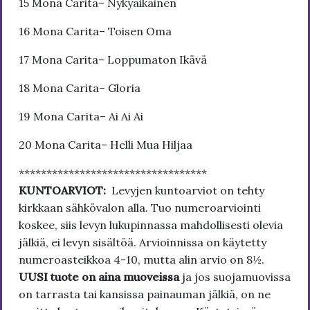
15 Mona Carita– Nykyaikainen
16 Mona Carita– Toisen Oma
17 Mona Carita– Loppumaton Ikävä
18 Mona Carita– Gloria
19 Mona Carita– Ai Ai Ai
20 Mona Carita– Helli Mua Hiljaa
**********************************
KUNTOARVIOT:
Levyjen kuntoarviot on tehty
kirkkaan sähkövalon alla. Tuo numeroarviointi
koskee, siis levyn lukupinnassa mahdollisesti olevia
jälkiä, ei levyn sisältöä. Arvioinnissa on käytetty
numeroasteikkoa 4-10, mutta alin arvio on 8½.
UUSI tuote on aina muoveissa
ja jos suojamuovissa
on tarrasta tai kansissa painauman jälkiä, on ne