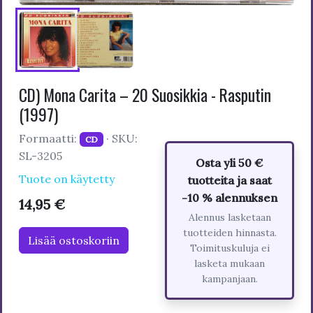
CD) Mona Carita – 20 Suosikkia - Rasputin
(1997)
Formaatti:
· SKU:
CD
SL-3205
Osta yli 50 €
Tuote on käytetty
tuotteita ja saat
-10 % alennuksen
14,95 €
Alennus lasketaan
tuotteiden hinnasta.
Lisää ostoskoriin
Toimituskuluja ei
lasketa mukaan
kampanjaan.