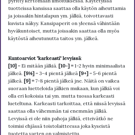
pyritty kertomaan ilmoituksessa. Käytetyissä
tuotteissa kansissa saattaa olla käytön aiheuttamia
ja joissakin hintalapun ym. jälkiä, toivottavasti
kuvista näkyy. Kansipaperit on yleensä vähintään
hyväkuntoiset, mutta joissakin saattaa olla myös
käytöstä aiheutunutta taitos ym. jälkeä.
Kuntoarviot "karkeasti" levyissä
:
[10]
= Ei mitään jälkiä.
[10-] =
1-2 hyvin minimaalista
jälkeä.
[9½]
= 3-4 pientä jälkeä
[9+]
= 5-6 pientä
jälkeä.
[9] =
7-8 pientä jälkeä jne. Näitä on vaikea
suoraan luetteloida jälkien mukaan, kun jälkiä voi
olla eri kokoisia tai ym. mutta tuossa karkeasti
lueteltuna. Karkeasti tarkoittaa, että niissä levyissä
saattaa olla vähemmän tai enemmän jälkiä.
Levyissä ei ole niin pahoja jälkiä, etteivätkö ne
toimisi ehjässä toistolaitteessa joka kyseistä
tuotetta varten on valmistettu.