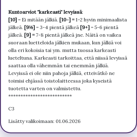
Kuntoarviot "karkeasti" levyissä
:
[10]
= Ei mitään jälkiä.
[10-] =
1-2 hyvin minimaalista
jälkeä.
[9½]
= 3-4 pientä jälkeä
[9+]
= 5-6 pientä
jälkeä.
[9] =
7-8 pientä jälkeä jne. Näitä on vaikea
suoraan luetteloida jälkien mukaan, kun jälkiä voi
olla eri kokoisia tai ym. mutta tuossa karkeasti
lueteltuna. Karkeasti tarkoittaa, että niissä levyissä
saattaa olla vähemmän tai enemmän jälkiä.
Levyissä ei ole niin pahoja jälkiä, etteivätkö ne
toimisi ehjässä toistolaitteessa joka kyseistä
tuotetta varten on valmistettu.
**************************
C3
Lisätty valikoimaan: 01.06.2026