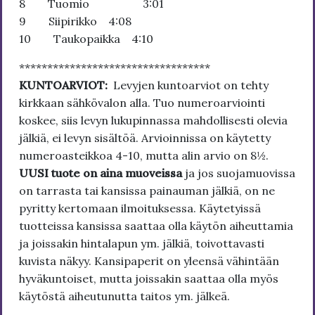
8 Tuomio 3:01
9 Siipirikko 4:08
10 Taukopaikka 4:10
**********************************
KUNTOARVIOT:
Levyjen kuntoarviot on tehty
kirkkaan sähkövalon alla. Tuo numeroarviointi
koskee, siis levyn lukupinnassa mahdollisesti olevia
jälkiä, ei levyn sisältöä. Arvioinnissa on käytetty
numeroasteikkoa 4-10, mutta alin arvio on 8½.
UUSI tuote on aina muoveissa
ja jos suojamuovissa
on tarrasta tai kansissa painauman jälkiä, on ne
pyritty kertomaan ilmoituksessa. Käytetyissä
tuotteissa kansissa saattaa olla käytön aiheuttamia
ja joissakin hintalapun ym. jälkiä, toivottavasti
kuvista näkyy. Kansipaperit on yleensä vähintään
hyväkuntoiset, mutta joissakin saattaa olla myös
käytöstä aiheutunutta taitos ym. jälkeä.