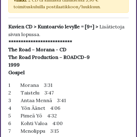
Vinkki:
2 CD'tä samassa tilauksessa 5,90 €
toimituskuluilla postilaatikkoon/luukkuun.
Kuvien CD > Kuntoarvio levylle = [9+] >
Lisätietoja
sivun lopussa.
**************************
The Road – Morana - CD
The Road Production – ROADCD-9
1999
Gospel
1 Morana 3:31
2 Taistelu 3:47
3 Antaa Mennä 3:41
4 Yön Äänet 4:06
5 Pimeä Yö 4:32
6 Kohti Valoa 4:00
7 Menolippu 3:15