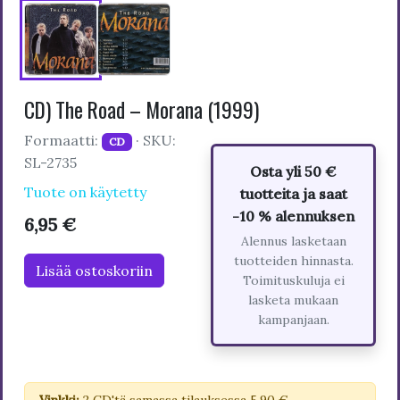
CD) The Road – Morana (1999)
Formaatti:
· SKU:
CD
SL-2735
Osta yli 50 €
Tuote on käytetty
tuotteita ja saat
-10 % alennuksen
6,95 €
Alennus lasketaan
tuotteiden hinnasta.
Lisää ostoskoriin
Toimituskuluja ei
lasketa mukaan
kampanjaan.