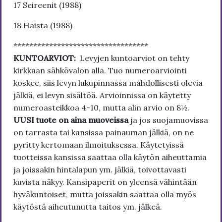
17 Seireenit (1988)
18 Haista (1988)
**********************************
KUNTOARVIOT:
Levyjen kuntoarviot on tehty
kirkkaan sähkövalon alla. Tuo numeroarviointi
koskee, siis levyn lukupinnassa mahdollisesti olevia
jälkiä, ei levyn sisältöä. Arvioinnissa on käytetty
numeroasteikkoa 4-10, mutta alin arvio on 8½.
UUSI tuote on aina muoveissa
ja jos suojamuovissa
on tarrasta tai kansissa painauman jälkiä, on ne
pyritty kertomaan ilmoituksessa. Käytetyissä
tuotteissa kansissa saattaa olla käytön aiheuttamia
ja joissakin hintalapun ym. jälkiä, toivottavasti
kuvista näkyy. Kansipaperit on yleensä vähintään
hyväkuntoiset, mutta joissakin saattaa olla myös
käytöstä aiheutunutta taitos ym. jälkeä.