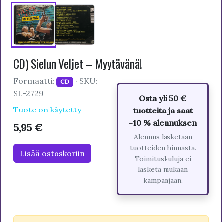
CD) Sielun Veljet – Myytävänä!
Formaatti:
· SKU:
CD
SL-2729
Osta yli 50 €
Tuote on käytetty
tuotteita ja saat
-10 % alennuksen
5,95 €
Alennus lasketaan
tuotteiden hinnasta.
Lisää ostoskoriin
Toimituskuluja ei
lasketa mukaan
kampanjaan.