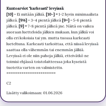
Kuntoarviot "karkeasti" levyissä
:
[10]
= Ei mitään jälkiä.
[10-] =
1-2 hyvin minimaalista
jälkeä.
[9½]
= 3-4 pientä jälkeä
[9+]
= 5-6 pientä
jälkeä.
[9] =
7-8 pientä jälkeä jne. Näitä on vaikea
suoraan luetteloida jälkien mukaan, kun jälkiä voi
olla eri kokoisia tai ym. mutta tuossa karkeasti
lueteltuna. Karkeasti tarkoittaa, että niissä levyissä
saattaa olla vähemmän tai enemmän jälkiä.
Levyissä ei ole niin pahoja jälkiä, etteivätkö ne
toimisi ehjässä toistolaitteessa joka kyseistä
tuotetta varten on valmistettu.
**************************
C2
Lisätty valikoimaan: 01.06.2026