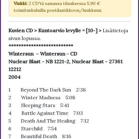
Vinkki:
2 CD'tä samassa tilauksessa 5,90 €
toimituskuluilla postilaatikkoon/luukkuun.
Kuvien CD > Kuntoarvio levylle = [10-] >
Lisätietoja
sivun lopussa.
**************************
Wintersun – Wintersun - CD
Nuclear Blast – NB 1221-2, Nuclear Blast – 27361
12212
2004
1 Beyond The Dark Sun 2:38
2 Winter Madness 5:08
3 Sleeping Stars 5:41
4 Battle Against Time 7:03
5 Death And The Healing 7:12
6 Starchild 7:54
7 Beautiful Death 8:16