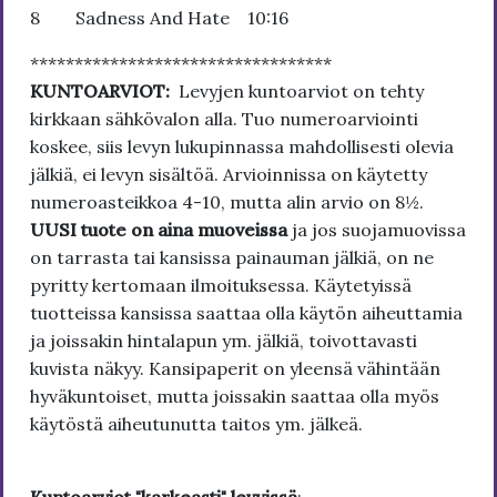
8 Sadness And Hate 10:16
**********************************
KUNTOARVIOT:
Levyjen kuntoarviot on tehty
kirkkaan sähkövalon alla. Tuo numeroarviointi
koskee, siis levyn lukupinnassa mahdollisesti olevia
jälkiä, ei levyn sisältöä. Arvioinnissa on käytetty
numeroasteikkoa 4-10, mutta alin arvio on 8½.
UUSI tuote on aina muoveissa
ja jos suojamuovissa
on tarrasta tai kansissa painauman jälkiä, on ne
pyritty kertomaan ilmoituksessa. Käytetyissä
tuotteissa kansissa saattaa olla käytön aiheuttamia
ja joissakin hintalapun ym. jälkiä, toivottavasti
kuvista näkyy. Kansipaperit on yleensä vähintään
hyväkuntoiset, mutta joissakin saattaa olla myös
käytöstä aiheutunutta taitos ym. jälkeä.
Kuntoarviot "karkeasti" levyissä
: