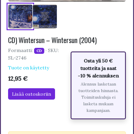
CD) Wintersun – Wintersun (2004)
Formaatti:
· SKU:
CD
SL-2746
Osta yli 50 €
Tuote on käytetty
tuotteita ja saat
-10 % alennuksen
12,95 €
Alennus lasketaan
tuotteiden hinnasta.
Lisää ostoskoriin
Toimituskuluja ei
lasketa mukaan
kampanjaan.