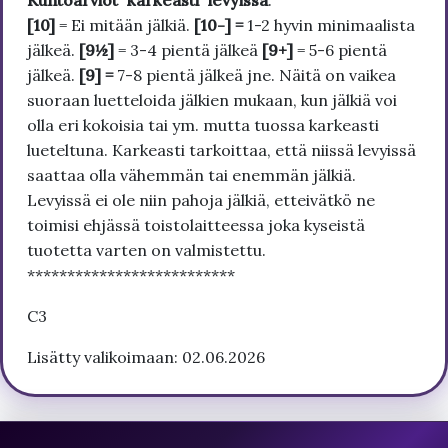
[10]
= Ei mitään jälkiä.
[10-] =
1-2 hyvin minimaalista
jälkeä.
[9½]
= 3-4 pientä jälkeä
[9+]
= 5-6 pientä
jälkeä.
[9] =
7-8 pientä jälkeä jne. Näitä on vaikea
suoraan luetteloida jälkien mukaan, kun jälkiä voi
olla eri kokoisia tai ym. mutta tuossa karkeasti
lueteltuna. Karkeasti tarkoittaa, että niissä levyissä
saattaa olla vähemmän tai enemmän jälkiä.
Levyissä ei ole niin pahoja jälkiä, etteivätkö ne
toimisi ehjässä toistolaitteessa joka kyseistä
tuotetta varten on valmistettu.
**************************
C3
Lisätty valikoimaan: 02.06.2026