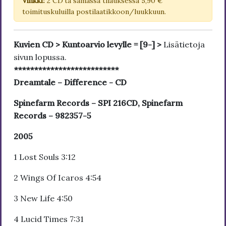
Vinkki:
2 CD'tä samassa tilauksessa 5,90 €
toimituskuluilla postilaatikkoon/luukkuun.
Kuvien CD > Kuntoarvio levylle = [9-] >
Lisätietoja
sivun lopussa.
**************************
Dreamtale – Difference - CD
Spinefarm Records – SPI 216CD, Spinefarm
Records – 982357-5
2005
1 Lost Souls 3:12
2 Wings Of Icaros 4:54
3 New Life 4:50
4 Lucid Times 7:31