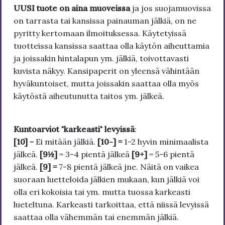
UUSI tuote on aina muoveissa
ja jos suojamuovissa
on tarrasta tai kansissa painauman jälkiä, on ne
pyritty kertomaan ilmoituksessa. Käytetyissä
tuotteissa kansissa saattaa olla käytön aiheuttamia
ja joissakin hintalapun ym. jälkiä, toivottavasti
kuvista näkyy. Kansipaperit on yleensä vähintään
hyväkuntoiset, mutta joissakin saattaa olla myös
käytöstä aiheutunutta taitos ym. jälkeä.
Kuntoarviot "karkeasti" levyissä
:
[10]
= Ei mitään jälkiä.
[10-] =
1-2 hyvin minimaalista
jälkeä.
[9½]
= 3-4 pientä jälkeä
[9+]
= 5-6 pientä
jälkeä.
[9] =
7-8 pientä jälkeä jne. Näitä on vaikea
suoraan luetteloida jälkien mukaan, kun jälkiä voi
olla eri kokoisia tai ym. mutta tuossa karkeasti
lueteltuna. Karkeasti tarkoittaa, että niissä levyissä
saattaa olla vähemmän tai enemmän jälkiä.