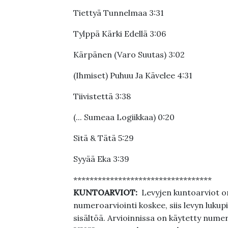
Tiettyä Tunnelmaa 3:31
Tylppä Kärki Edellä 3:06
Kärpänen (Varo Suutas) 3:02
(Ihmiset) Puhuu Ja Kävelee 4:31
Tiivistettä 3:38
(... Sumeaa Logiikkaa) 0:20
Sitä & Tätä 5:29
Syyää Eka 3:39
**********************************
KUNTOARVIOT:
Levyjen kuntoarviot on
numeroarviointi koskee, siis levyn lukupi
sisältöä. Arvioinnissa on käytetty nume