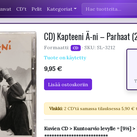
kuvat
CD't
Pelit
Kategoriat
CD) Kapteeni Ä-ni – Parhaat 
Formaatti:
· SKU: SL-3212
CD
Tuote on käytetty
9,95 €
T
Lisää ostoskoriin
Vinkki:
2 CD'tä samassa tilauksessa 5,90 € 
Kuvien CD > Kuntoarvio levylle = [9½] >
**************************