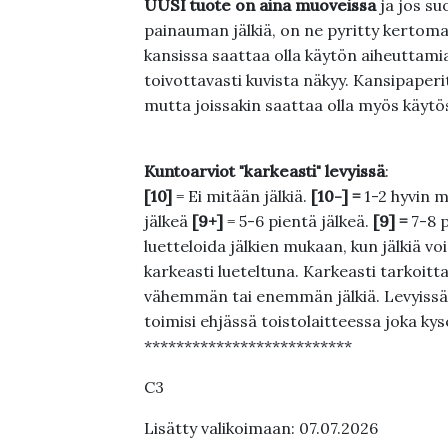
UUSI tuote on aina muoveissa
ja jos su
painauman jälkiä, on ne pyritty kertoma
kansissa saattaa olla käytön aiheuttamia 
toivottavasti kuvista näkyy. Kansipaperi
mutta joissakin saattaa olla myös käytös
Kuntoarviot "karkeasti" levyissä
:
[10]
= Ei mitään jälkiä.
[10-] =
1-2 hyvin m
jälkeä
[9+]
= 5-6 pientä jälkeä.
[9] =
7-8 
luetteloida jälkien mukaan, kun jälkiä voi
karkeasti lueteltuna. Karkeasti tarkoittaa
vähemmän tai enemmän jälkiä. Levyissä ei
toimisi ehjässä toistolaitteessa joka ky
**************************
C3
Lisätty valikoimaan: 07.07.2026