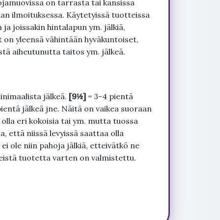
ojamuovissa on tarrasta tai kansissa
an ilmoituksessa. Käytetyissä tuotteissa
ja joissakin hintalapun ym. jälkiä,
t on yleensä vähintään hyväkuntoiset,
tä aiheutunutta taitos ym. jälkeä.
inimaalista jälkeä.
[9½]
= 3-4 pientä
pientä jälkeä jne. Näitä on vaikea suoraan
 olla eri kokoisia tai ym. mutta tuossa
, että niissä levyissä saattaa olla
 ole niin pahoja jälkiä, etteivätkö ne
seistä tuotetta varten on valmistettu.