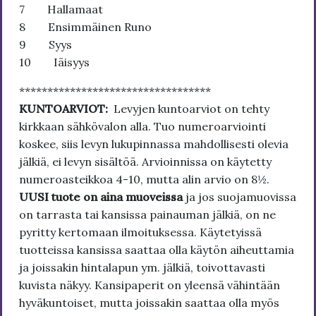
7 Hallamaat
8 Ensimmäinen Runo
9 Syys
10 Iäisyys
**********************************
KUNTOARVIOT:
Levyjen kuntoarviot on tehty
kirkkaan sähkövalon alla. Tuo numeroarviointi
koskee, siis levyn lukupinnassa mahdollisesti olevia
jälkiä, ei levyn sisältöä. Arvioinnissa on käytetty
numeroasteikkoa 4-10, mutta alin arvio on 8½.
UUSI tuote on aina muoveissa
ja jos suojamuovissa
on tarrasta tai kansissa painauman jälkiä, on ne
pyritty kertomaan ilmoituksessa. Käytetyissä
tuotteissa kansissa saattaa olla käytön aiheuttamia
ja joissakin hintalapun ym. jälkiä, toivottavasti
kuvista näkyy. Kansipaperit on yleensä vähintään
hyväkuntoiset, mutta joissakin saattaa olla myös