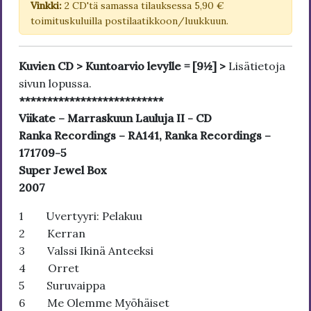
Vinkki:
2 CD'tä samassa tilauksessa 5,90 €
toimituskuluilla postilaatikkoon/luukkuun.
Kuvien CD > Kuntoarvio levylle = [9½] >
Lisätietoja
sivun lopussa.
**************************
Viikate – Marraskuun Lauluja II - CD
Ranka Recordings – RA141, Ranka Recordings –
171709-5
Super Jewel Box
2007
1 Uvertyyri: Pelakuu
2 Kerran
3 Valssi Ikinä Anteeksi
4 Orret
5 Suruvaippa
6 Me Olemme Myöhäiset