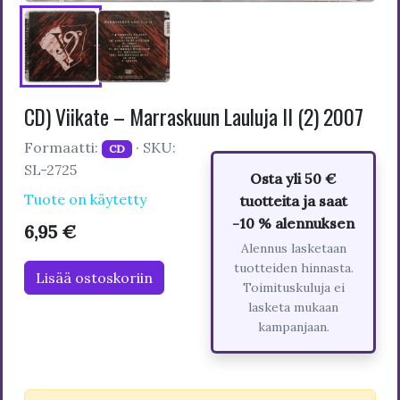
CD) Viikate – Marraskuun Lauluja II (2) 2007
Formaatti:
· SKU:
CD
SL-2725
Osta yli 50 €
Tuote on käytetty
tuotteita ja saat
-10 % alennuksen
6,95 €
Alennus lasketaan
tuotteiden hinnasta.
Lisää ostoskoriin
Toimituskuluja ei
lasketa mukaan
kampanjaan.