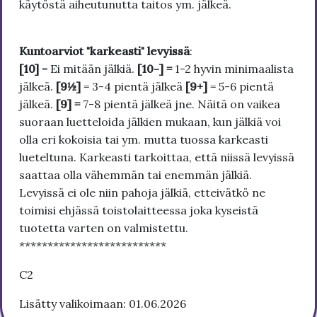
käytöstä aiheutunutta taitos ym. jälkeä.
Kuntoarviot "karkeasti" levyissä
:
[10]
= Ei mitään jälkiä.
[10-] =
1-2 hyvin minimaalista
jälkeä.
[9½]
= 3-4 pientä jälkeä
[9+]
= 5-6 pientä
jälkeä.
[9] =
7-8 pientä jälkeä jne. Näitä on vaikea
suoraan luetteloida jälkien mukaan, kun jälkiä voi
olla eri kokoisia tai ym. mutta tuossa karkeasti
lueteltuna. Karkeasti tarkoittaa, että niissä levyissä
saattaa olla vähemmän tai enemmän jälkiä.
Levyissä ei ole niin pahoja jälkiä, etteivätkö ne
toimisi ehjässä toistolaitteessa joka kyseistä
tuotetta varten on valmistettu.
**************************
C2
Lisätty valikoimaan: 01.06.2026