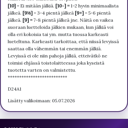
[10]
= Ei mitään jälkiä.
[10-] =
1-2 hyvin minimaalista
jälkeä.
[9½]
= 3-4 pientä jälkeä
[9+]
= 5-6 pientä
jälkeä.
[9] =
7-8 pientä jälkeä jne. Näitä on vaikea
suoraan luetteloida jälkien mukaan, kun jälkiä voi
olla eri kokoisia tai ym. mutta tuossa karkeasti
lueteltuna. Karkeasti tarkoittaa, että niissä levyissä
saattaa olla vähemmän tai enemmän jälkiä.
Levyissä ei ole niin pahoja jälkiä, etteivätkö ne
toimisi ehjässä toistolaitteessa joka kyseistä
tuotetta varten on valmistettu.
**************************
D24A1
Lisätty valikoimaan: 05.07.2026