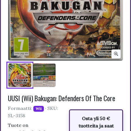
UUSI (Wii) Bakugan: Defenders Of The Core
Formaatti:
· SKU:
Wii
SL-3158
Osta yli 50 €
Tuote on
tuotteita ja saat