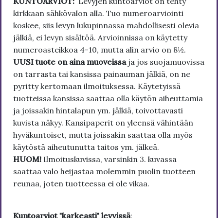
KUNTOARVIOT:
Levyjen kuntoarviot on tehty
kirkkaan sähkövalon alla. Tuo numeroarviointi
koskee, siis levyn lukupinnassa mahdollisesti olevia
jälkiä, ei levyn sisältöä. Arvioinnissa on käytetty
numeroasteikkoa 4-10, mutta alin arvio on 8½.
UUSI tuote on aina muoveissa
ja jos suojamuovissa
on tarrasta tai kansissa painauman jälkiä, on ne
pyritty kertomaan ilmoituksessa. Käytetyissä
tuotteissa kansissa saattaa olla käytön aiheuttamia
ja joissakin hintalapun ym. jälkiä, toivottavasti
kuvista näkyy. Kansipaperit on yleensä vähintään
hyväkuntoiset, mutta joissakin saattaa olla myös
käytöstä aiheutunutta taitos ym. jälkeä.
HUOM!
Ilmoituskuvissa, varsinkin 3. kuvassa
saattaa valo heijastaa molemmin puolin tuotteen
reunaa, joten tuotteessa ei ole vikaa.
Kuntoarviot "karkeasti" levyissä
: