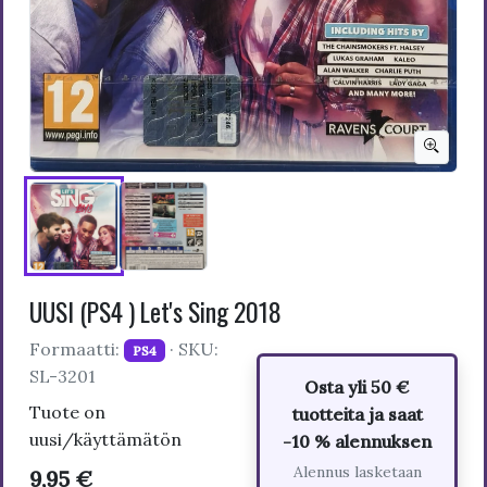
UUSI (PS4 ) Let's Sing 2018
Formaatti:
· SKU:
PS4
SL-3201
Osta yli 50 €
Tuote on
tuotteita ja saat
uusi/käyttämätön
-10 % alennuksen
Alennus lasketaan
9,95 €