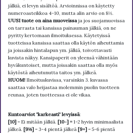
jälkiä, ei levyn sisältöä. Arvioinnissa on käytetty
numeroasteikkoa 4-10, mutta alin arvio on 8½.
UUSI tuote on aina muoveissa
ja jos suojamuovissa
on tarrasta tai kansissa painauman jälkiä, on ne
pyritty kertomaan ilmoituksessa. Käytetyissä
tuotteissa kansissa saattaa olla käytön aiheuttamia
ja joissakin hintalapun ym. jälkiä, toivottavasti
kuvista näkyy. Kansipaperit on yleensä vähintään
hyväkuntoiset, mutta joissakin saattaa olla myös
käytöstä aiheutunutta taitos ym. jälkeä.
HUOM!
Ilmoituskuvissa, varsinkin 3. kuvassa
saattaa valo heijastaa molemmin puolin tuotteen
reunaa, joten tuotteessa ei ole vikaa.
Kuntoarviot "karkeasti" levyissä
:
[10]
= Ei mitään jälkiä.
[10-] =
1-2 hyvin minimaalista
jälkeä.
[9½]
= 3-4 pientä jälkeä
[9+]
= 5-6 pientä