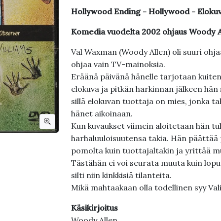
Hollywood Ending - Hollywood - Eloku
Komedia vuodelta 2002 ohjaus Woody Al
Val Waxman (Woody Allen) oli suuri ohja
ohjaa vain TV-mainoksia.
Eräänä päivänä hänelle tarjotaan kuitenk
elokuva ja pitkän harkinnan jälkeen hän 
sillä elokuvan tuottaja on mies, jonka tak
hänet aikoinaan.
Kun kuvaukset viimein aloitetaan hän tu
harhaluuloisuutensa takia. Hän päättää 
pomolta kuin tuottajaltakin ja yrittää m
Tästähän ei voi seurata muuta kuin lop
silti niin kinkkisiä tilanteita.
Mikä mahtaakaan olla todellinen syy Va
Käsikirjoitus
Woody Allen