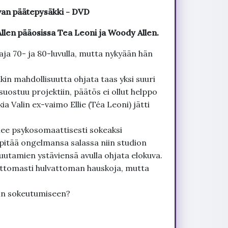
van päätepysäkki - DVD
len pääosissa Tea Leoni ja Woody Allen.
aja 70- ja 80-luvulla, mutta nykyään hän
in mahdollisuutta ohjata taas yksi suuri
suostuu projektiin, päätös ei ollut helppo
ia Valin ex-vaimo Ellie (Téa Leoni) jätti
lee psykosomaattisesti sokeaksi
pitää ongelmansa salassa niin studion
uutamien ystäviensä avulla ohjata elokuva.
uttomasti hulvattoman hauskoja, mutta
lin sokeutumiseen?