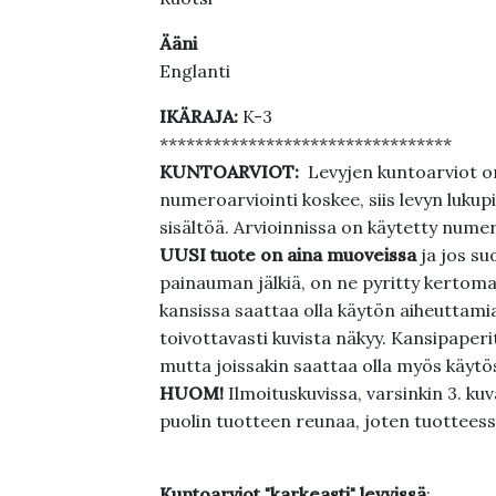
Ääni
Englanti
IKÄRAJA:
K-3
*********************************
KUNTOARVIOT:
Levyjen kuntoarviot on
numeroarviointi koskee, siis levyn lukupi
sisältöä. Arvioinnissa on käytetty nume
UUSI tuote on aina muoveissa
ja jos su
painauman jälkiä, on ne pyritty kertoma
kansissa saattaa olla käytön aiheuttamia 
toivottavasti kuvista näkyy. Kansipaperi
mutta joissakin saattaa olla myös käytös
HUOM!
Ilmoituskuvissa, varsinkin 3. k
puolin tuotteen reunaa, joten tuotteessa
Kuntoarviot "karkeasti" levyissä
: