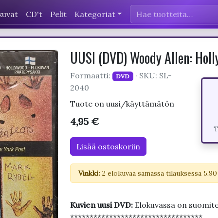
kuvat
CD't
Pelit
Kategoriat
UUSI (DVD) Woody Allen: Hol
Formaatti:
· SKU: SL-
DVD
2040
Tuote on uusi/käyttämätön
4,95 €
T
Lisää ostoskoriin
Vinkki:
2 elokuvaa samassa tilauksessa 5,90
Kuvien uusi DVD:
Elokuvassa on suomite
**********************************