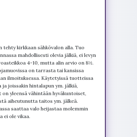
 tehty kirkkaan sähkövalon alla. Tuo
nnassa mahdollisesti olevia jälkiä, ei levyn
roasteikkoa 4-10, mutta alin arvio on 8½.
ojamuovissa on tarrasta tai kansissa
an ilmoituksessa. Käytetyissä tuotteissa
ja joissakin hintalapun ym. jälkiä,
t on yleensä vähintään hyväkuntoiset,
tä aiheutunutta taitos ym. jälkeä.
uvassa saattaa valo heijastaa molemmin
 ei ole vikaa.