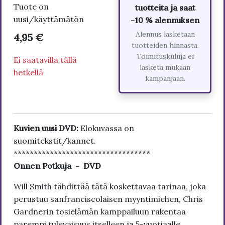
Tuote on
tuotteita ja saat
uusi/käyttämätön
-10 % alennuksen
Alennus lasketaan
4,95 €
tuotteiden hinnasta.
Toimituskuluja ei
Ei saatavilla tällä
lasketa mukaan
hetkellä
kampanjaan.
Kuvien uusi DVD:
Elokuvassa on
suomitekstit/kannet.
**********************************
Onnen Potkuja - DVD
Will Smith tähdittää tätä koskettavaa tarinaa, joka
perustuu sanfranciscolaisen myyntimiehen, Chris
Gardnerin tosielämän kamppailuun rakentaa
parempi tulevaisuus itselleen ja 5-vuotiaalle