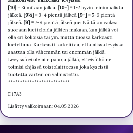
[10]
= Ei mitään jälkiä.
[10-] =
1-2 hyvin minimaalista
jälkeä.
[9½]
= 3-4 pientä jälkeä
[9+]
= 5-6 pientä
jälkeä.
[9] =
7-8 pientä jälkeä jne. Näitä on vaikea
suoraan luetteloida jälkien mukaan, kun jälkiä voi
olla eri kokoisia tai ym. mutta tuossa karkeasti
lueteltuna. Karkeasti tarkoittaa, että niissä levyissä
saattaa olla vähemmän tai enemmän jälkiä.
Levyissä ei ole niin pahoja jälkiä, etteivätkö ne
toimisi ehjässä toistolaitteessa joka kyseistä
tuotetta varten on valmistettu.
**************************
D17A3
Lisätty valikoimaan: 04.05.2026