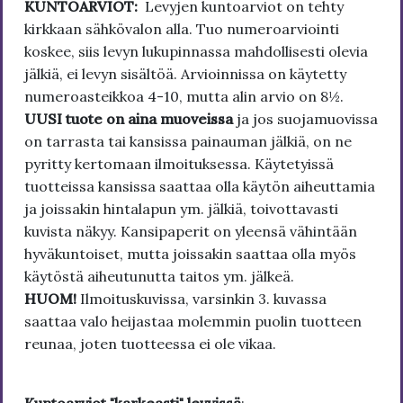
KUNTOARVIOT:
Levyjen kuntoarviot on tehty
kirkkaan sähkövalon alla. Tuo numeroarviointi
koskee, siis levyn lukupinnassa mahdollisesti olevia
jälkiä, ei levyn sisältöä. Arvioinnissa on käytetty
numeroasteikkoa 4-10, mutta alin arvio on 8½.
UUSI tuote on aina muoveissa
ja jos suojamuovissa
on tarrasta tai kansissa painauman jälkiä, on ne
pyritty kertomaan ilmoituksessa. Käytetyissä
tuotteissa kansissa saattaa olla käytön aiheuttamia
ja joissakin hintalapun ym. jälkiä, toivottavasti
kuvista näkyy. Kansipaperit on yleensä vähintään
hyväkuntoiset, mutta joissakin saattaa olla myös
käytöstä aiheutunutta taitos ym. jälkeä.
HUOM!
Ilmoituskuvissa, varsinkin 3. kuvassa
saattaa valo heijastaa molemmin puolin tuotteen
reunaa, joten tuotteessa ei ole vikaa.
Kuntoarviot "karkeasti" levyissä
: