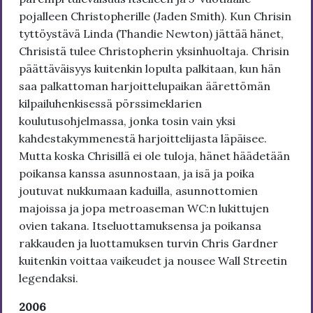
pojalleen Christopherille (Jaden Smith). Kun Chrisin
tyttöystävä Linda (Thandie Newton) jättää hänet,
Chrisistä tulee Christopherin yksinhuoltaja. Chrisin
päättäväisyys kuitenkin lopulta palkitaan, kun hän
saa palkattoman harjoittelupaikan äärettömän
kilpailuhenkisessä pörssimeklarien
koulutusohjelmassa, jonka tosin vain yksi
kahdestakymmenestä harjoittelijasta läpäisee.
Mutta koska Chrisillä ei ole tuloja, hänet häädetään
poikansa kanssa asunnostaan, ja isä ja poika
joutuvat nukkumaan kaduilla, asunnottomien
majoissa ja jopa metroaseman WC:n lukittujen
ovien takana. Itseluottamuksensa ja poikansa
rakkauden ja luottamuksen turvin Chris Gardner
kuitenkin voittaa vaikeudet ja nousee Wall Streetin
legendaksi.
2006