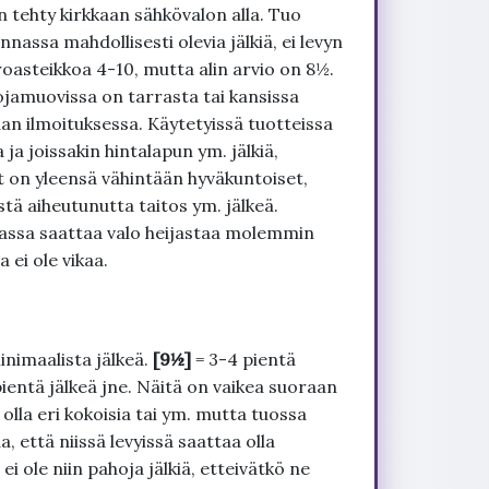
 tehty kirkkaan sähkövalon alla. Tuo
nnassa mahdollisesti olevia jälkiä, ei levyn
roasteikkoa 4-10, mutta alin arvio on 8½.
ojamuovissa on tarrasta tai kansissa
an ilmoituksessa. Käytetyissä tuotteissa
ja joissakin hintalapun ym. jälkiä,
t on yleensä vähintään hyväkuntoiset,
tä aiheutunutta taitos ym. jälkeä.
uvassa saattaa valo heijastaa molemmin
 ei ole vikaa.
inimaalista jälkeä.
[9½]
= 3-4 pientä
pientä jälkeä jne. Näitä on vaikea suoraan
 olla eri kokoisia tai ym. mutta tuossa
, että niissä levyissä saattaa olla
 ole niin pahoja jälkiä, etteivätkö ne