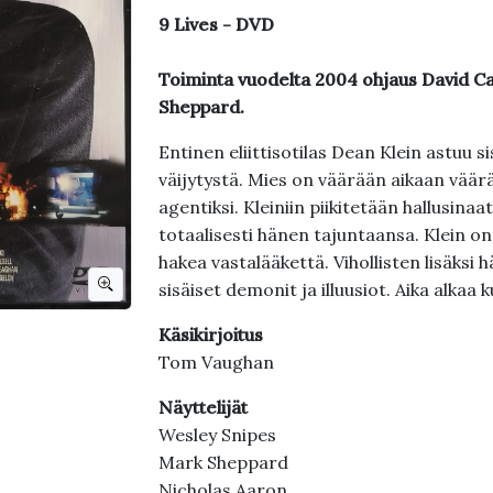
9 Lives - DVD
Toiminta vuodelta 2004 ohjaus David C
Sheppard.
Entinen eliittisotilas Dean Klein astuu s
väijytystä. Mies on väärään aikaan väärä
agentiksi. Kleiniin piikitetään hallusina
totaalisesti hänen tajuntaansa. Klein o
hakea vastalääkettä. Vihollisten lisäks
sisäiset demonit ja illuusiot. Aika alkaa 
Käsikirjoitus
Tom Vaughan
Näyttelijät
Wesley Snipes
Mark Sheppard
Nicholas Aaron