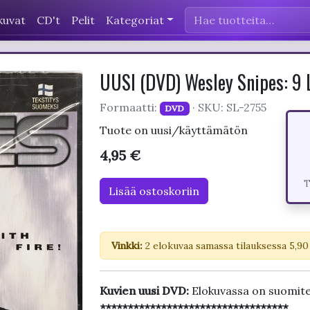
kuvat
CD't
Pelit
Kategoriat
UUSI (DVD) Wesley Snipes: 9 
Formaatti:
· SKU: SL-2755
DVD
Tuote on uusi/käyttämätön
4,95 €
T
Lisää ostoskoriin
Vinkki:
2 elokuvaa samassa tilauksessa 5,90
Kuvien uusi DVD:
Elokuvassa on suomite
**********************************