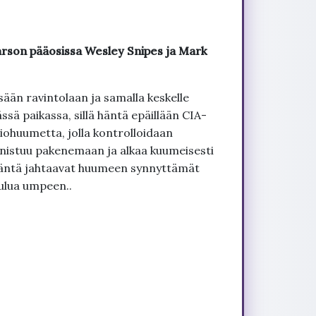
arson pääosissa Wesley Snipes ja Mark
isään ravintolaan ja samalla keskelle
ssä paikassa, sillä häntä epäillään CIA-
atiohuumetta, jolla kontrolloidaan
nnistuu pakenemaan ja alkaa kuumeisesti
i häntä jahtaavat huumeen synnyttämät
kulua umpeen..