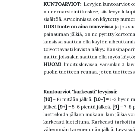
KUNTOARVIOT:
Levyjen kuntoarviot on
numeroarviointi koskee, siis levyn lukupi
sisältöä. Arvioinnissa on käytetty nume
UUSI tuote on aina muoveissa
ja jos su
painauman jälkiä, on ne pyritty kertoma
kansissa saattaa olla käytön aiheuttamia 
toivottavasti kuvista näkyy. Kansipaperi
mutta joissakin saattaa olla myös käytös
HUOM!
Ilmoituskuvissa, varsinkin 3. k
puolin tuotteen reunaa, joten tuotteessa
Kuntoarviot "karkeasti" levyissä
:
[10]
= Ei mitään jälkiä.
[10-] =
1-2 hyvin m
jälkeä
[9+]
= 5-6 pientä jälkeä.
[9] =
7-8 
luetteloida jälkien mukaan, kun jälkiä voi
karkeasti lueteltuna. Karkeasti tarkoittaa
vähemmän tai enemmän jälkiä. Levyissä ei