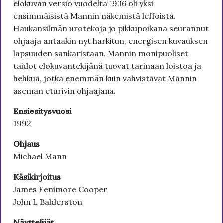
elokuvan versio vuodelta 1936 oli yksi
ensimmäisistä Mannin näkemistä leffoista.
Haukansilmän urotekoja jo pikkupoikana seurannut
ohjaaja antaakin nyt harkitun, energisen kuvauksen
lapsuuden sankaristaan. Mannin monipuoliset
taidot elokuvantekijänä tuovat tarinaan loistoa ja
hehkua, jotka enemmän kuin vahvistavat Mannin
aseman eturivin ohjaajana.
Ensiesitysvuosi
1992
Ohjaus
Michael Mann
Käsikirjoitus
James Fenimore Cooper
John L Balderston
Näyttelijät