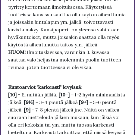
pyritty kertomaan ilmoituksessa. Käytetyissä
tuotteissa kansissa saattaa olla käytön aiheuttamia
ja joissakin hintalapun ym. jälkiä, toivottavasti
kuvista näkyy. Kansipaperit on yleensä vähintään
hyväkuntoiset, mutta joissakin saattaa olla myös
käytöstä aiheutunutta taitos ym. jälkeä.
HUOM!
Ilmoituskuvissa, varsinkin 3. kuvassa
saattaa valo heijastaa molemmin puolin tuotteen
reunaa, joten tuotteessa ei ole vikaa.
Kuntoarviot "karkeasti" levyissä
:
[10]
= Ei mitään jälkiä.
[10-] =
1-2 hyvin minimaalista
jälkeä.
[9½]
= 3-4 pientä jälkeä
[9+]
= 5-6 pientä
jälkeä.
[9] =
7-8 pientä jälkeä jne. Näitä on vaikea
suoraan luetteloida jälkien mukaan, kun jälkiä voi
olla eri kokoisia tai ym. mutta tuossa karkeasti
lueteltuna. Karkeasti tarkoittaa, että niissä levyissä