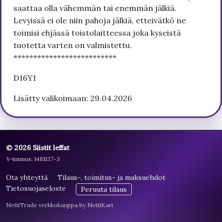
saattaa olla vähemmän tai enemmän jälkiä.
Levyissä ei ole niin pahoja jälkiä, etteivätkö ne
toimisi ehjässä toistolaitteessa joka kyseistä
tuotetta varten on valmistettu.
**************************
D16Y1
Lisätty valikoimaan: 29.04.2026
© 2026 Siistit leffat
Y-tunnus: 1481137-3
Ota yhteyttä
Tilaus-, toimitus- ja maksuehdot
Tietosuojaseloste
Peruuta tilaus
NettiTrade verkkokauppa by NettiKari