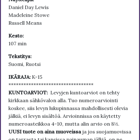
Daniel Day Lewis
Madeleine Stowe
Russell Means
Kesto:
107 min
Tekstitys:
Suomi, Ruotsi
IKÄRAJA:
K-15
**********************************
KUNTOARVIOT:
Levyjen kuntoarviot on tehty
kirkkaan sähkövalon alla. Tuo numeroarviointi
koskee, siis levyn lukupinnassa mahdollisesti olevia
jälkiä, ei levyn sisältöä. Arvioinnissa on käytetty
numeroasteikkoa 4-10, mutta alin arvio on 8½.
UUSI tuote on aina muoveissa
ja jos suojamuovissa
on tarrasta tai kansissa painauman jälkiä, on ne