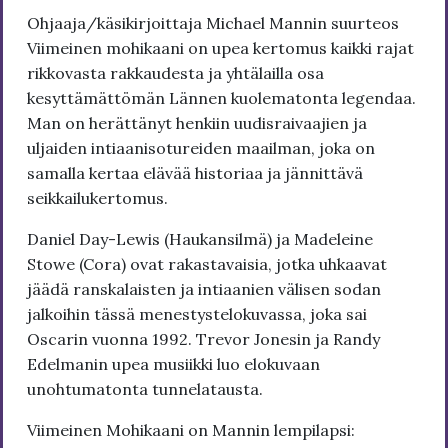
Ohjaaja/käsikirjoittaja Michael Mannin suurteos
Viimeinen mohikaani on upea kertomus kaikki rajat
rikkovasta rakkaudesta ja yhtälailla osa
kesyttämättömän Lännen kuolematonta legendaa.
Man on herättänyt henkiin uudisraivaajien ja
uljaiden intiaanisotureiden maailman, joka on
samalla kertaa elävää historiaa ja jännittävä
seikkailukertomus.
Daniel Day-Lewis (Haukansilmä) ja Madeleine
Stowe (Cora) ovat rakastavaisia, jotka uhkaavat
jäädä ranskalaisten ja intiaanien välisen sodan
jalkoihin tässä menestystelokuvassa, joka sai
Oscarin vuonna 1992. Trevor Jonesin ja Randy
Edelmanin upea musiikki luo elokuvaan
unohtumatonta tunnelatausta.
Viimeinen Mohikaani on Mannin lempilapsi: