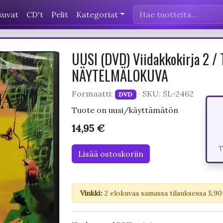
kuvat
CD't
Pelit
Kategoriat
UUSI (DVD) Viidakkokirja 2 / 
NÄYTELMÄLOKUVA
Formaatti:
· SKU: SL-2462
DVD
Tuote on uusi/käyttämätön
14,95 €
T
Lisää ostoskoriin
Vinkki:
2 elokuvaa samassa tilauksessa 5,90