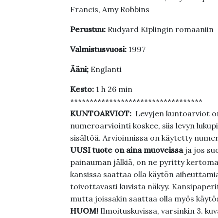
Francis, Amy Robbins
Perustuu:
Rudyard Kiplingin romaaniin
Valmistusvuosi:
1997
Ääni;
Englanti
Kesto:
1 h 26 min
**********************************
KUNTOARVIOT:
Levyjen kuntoarviot on
numeroarviointi koskee, siis levyn lukupi
sisältöä. Arvioinnissa on käytetty nume
UUSI tuote on aina muoveissa
ja jos su
painauman jälkiä, on ne pyritty kertoma
kansissa saattaa olla käytön aiheuttamia 
toivottavasti kuvista näkyy. Kansipaperi
mutta joissakin saattaa olla myös käytös
HUOM!
Ilmoituskuvissa, varsinkin 3. k