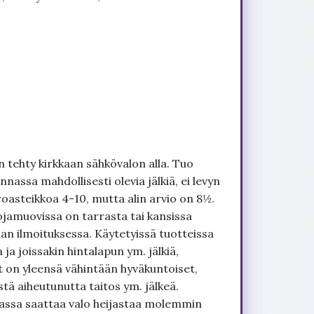
 tehty kirkkaan sähkövalon alla. Tuo
nnassa mahdollisesti olevia jälkiä, ei levyn
roasteikkoa 4-10, mutta alin arvio on 8½.
ojamuovissa on tarrasta tai kansissa
an ilmoituksessa. Käytetyissä tuotteissa
ja joissakin hintalapun ym. jälkiä,
t on yleensä vähintään hyväkuntoiset,
tä aiheutunutta taitos ym. jälkeä.
uvassa saattaa valo heijastaa molemmin