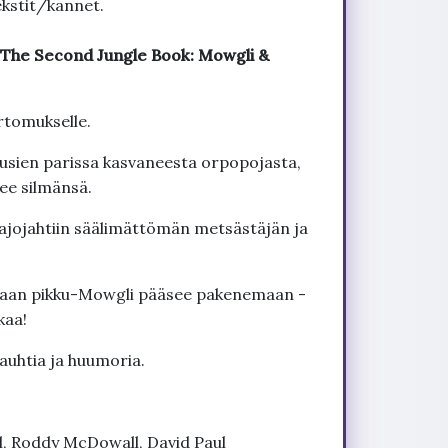
kstit/kannet.
a The Second Jungle Book: Mowgli &
rtomukselle.
susien parissa kasvaneesta orpopojasta,
kee silmänsä.
ajojahtiin säälimättömän metsästäjän ja
naan pikku-Mowgli pääsee pakenemaan -
kaa!
auhtia ja huumoria.
ll, Roddy McDowall, David Paul