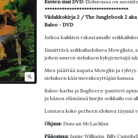
Kuvien uusi DVD:
Elokuvassa on suomite
**********************************
Viidakkokirja 2 / The Junglebook 2 ak
Baloo - DVD
Jatkoa kaikkien rakastamalle seikkailuke
Jännittävä seikkailuelokuva Mowglista, 
johon suuren sirkuksen kykyjenetsijä is
Mies päättää napata Mowglin ja ryhtyy 
sirkuksen käärmeenkesyttäjän kanssa.
Baloo-karhu ja Bagheera-pantteri apu
ja hänen elämänsä hurjin seikkailu voi al
Loistava koko perheen elokuva täynnä v
Ohjaus:
Duncan McLachlan
Pääosissa:
Jamie Williams, Billy Campbe