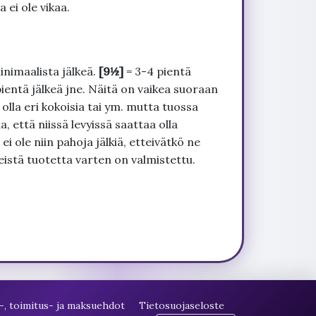
 ei ole vikaa.
inimaalista jälkeä.
[9½]
= 3-4 pientä
pientä jälkeä jne. Näitä on vaikea suoraan
 olla eri kokoisia tai ym. mutta tuossa
, että niissä levyissä saattaa olla
 ole niin pahoja jälkiä, etteivätkö ne
seistä tuotetta varten on valmistettu.
-, toimitus- ja maksuehdot
Tietosuojaseloste