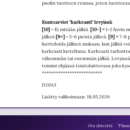
puolin tuotteen reunaa, joten tuotteessa
Kuntoarviot "karkeasti" levyissä
:
[10]
= Ei mitään jälkiä.
[10-] =
1-2 hyvin m
jälkeä
[9+]
= 5-6 pientä jälkeä.
[9] =
7-8 
luetteloida jälkien mukaan, kun jälkiä voi
karkeasti lueteltuna. Karkeasti tarkoittaa
vähemmän tai enemmän jälkiä. Levyissä ei
toimisi ehjässä toistolaitteessa joka ky
**************************
D20A3
Lisätty valikoimaan: 18.05.2026
Ota yhteyttä
Tilaus