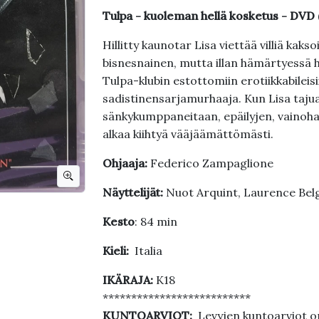
Tulpa - kuoleman hellä kosketus - DV
Hillitty kaunotar Lisa viettää villiä kak
bisnesnainen, mutta illan hämärtyessä 
Tulpa-klubin estottomiin erotiikkabileisi
sadistinensarjamurhaaja. Kun Lisa tajua
sänkykumppaneitaan, epäilyjen, vainohar
alkaa kiihtyä vääjäämättömästi.
Ohjaaja:
Federico Zampaglione
Näyttelijät:
Nuot Arquint, Laurence Bel
Kesto
: 84 min
Kieli:
Italia
IKÄRAJA:
K18
**************************
KUNTOARVIOT:
Levyjen kuntoarviot on