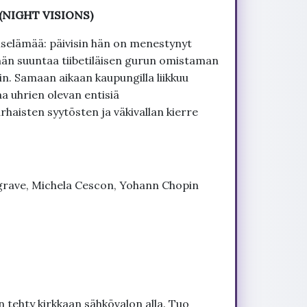
D (NIGHT VISIONS)
soiselämää: päivisin hän on menestynyt
hän suuntaa tiibetiläisen gurun omistaman
in. Samaan aikaan kaupungilla liikkuu
a uhrien olevan entisiä
haisten syytösten ja väkivallan kierre
grave, Michela Cescon, Yohann Chopin
 tehty kirkkaan sähkövalon alla. Tuo