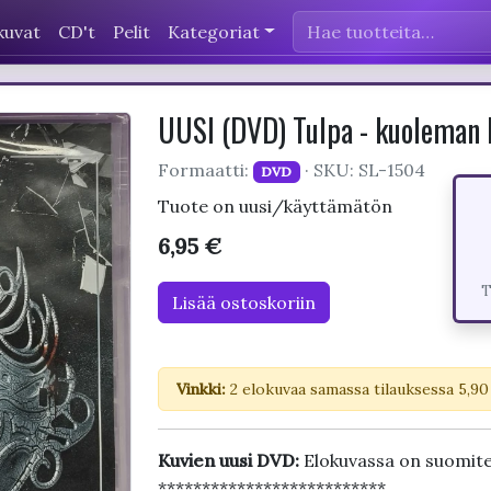
kuvat
CD't
Pelit
Kategoriat
UUSI (DVD) Tulpa - kuoleman 
Formaatti:
· SKU: SL-1504
DVD
Tuote on uusi/käyttämätön
6,95 €
T
Lisää ostoskoriin
Vinkki:
2 elokuvaa samassa tilauksessa 5,90
Kuvien uusi DVD:
Elokuvassa on suomit
**************************