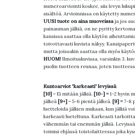
numeroarviointi koskee, siis levyn lukupi
sisältöä. Arvioinnissa on käytetty nume
UUSI tuote on aina muoveissa
ja jos su
painauman jälkiä, on ne pyritty kertoma
kansissa saattaa olla käytön aiheuttamia 
toivottavasti kuvista näkyy. Kansipaperi
mutta joissakin saattaa olla myös käytös
HUOM!
Ilmoituskuvissa, varsinkin 3. k
puolin tuotteen reunaa, joten tuotteessa
Kuntoarviot "karkeasti" levyissä
:
[10]
= Ei mitään jälkiä.
[10-] =
1-2 hyvin m
jälkeä
[9+]
= 5-6 pientä jälkeä.
[9] =
7-8 
luetteloida jälkien mukaan, kun jälkiä voi
karkeasti lueteltuna. Karkeasti tarkoittaa
vähemmän tai enemmän jälkiä. Levyissä ei
toimisi ehjässä toistolaitteessa joka ky