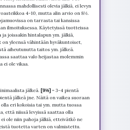
nnassa mahdollisesti olevia jälkiä, ei levyn
roasteikkoa 4-10, mutta alin arvio on 8½.
ojamuovissa on tarrasta tai kansissa
an ilmoituksessa. Käytetyissä tuotteissa
ja joissakin hintalapun ym. jälkiä,
t on yleensä vähintään hyväkuntoiset,
tä aiheutunutta taitos ym. jälkeä.
uvassa saattaa valo heijastaa molemmin
 ei ole vikaa.
inimaalista jälkeä.
[9½]
= 3-4 pientä
pientä jälkeä jne. Näitä on vaikea suoraan
 olla eri kokoisia tai ym. mutta tuossa
, että niissä levyissä saattaa olla
 ole niin pahoja jälkiä, etteivätkö ne
seistä tuotetta varten on valmistettu.