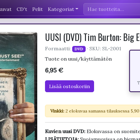
kuvat
CD't
Pelit
Kategoriat
UUSI (DVD) Tim Burton: Big E
Formaatti:
· SKU: SL-2001
DVD
Tuote on uusi/käyttämätön
6,95 €
T
Lisää ostoskoriin
Vinkki:
2 elokuvaa samassa tilauksessa 5,90
Kuvien uusi DVD:
Elokuvassa on suomite
LISÄTIETOJA:
Suojamuovissa on hieman