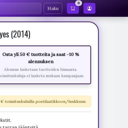
0
Haku
yes (2014)
Osta yli 50 € tuotteita ja saat -10 %
alennuksen
Alennus lasketaan tuotteiden hinnasta.
oimituskuluja ei lasketa mukaan kampanjaan.
 € toimituskuluilla postilaatikkoon/luukkuun.
kstit.
 tarran jäänteitä