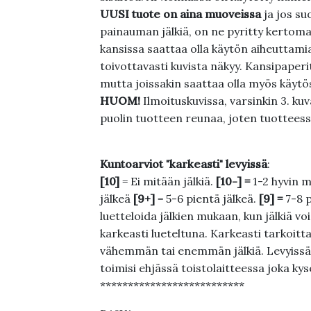
UUSI tuote on aina muoveissa
ja jos su
painauman jälkiä, on ne pyritty kertoma
kansissa saattaa olla käytön aiheuttamia 
toivottavasti kuvista näkyy. Kansipaperi
mutta joissakin saattaa olla myös käytös
HUOM!
Ilmoituskuvissa, varsinkin 3. k
puolin tuotteen reunaa, joten tuotteessa
Kuntoarviot "karkeasti" levyissä
:
[10]
= Ei mitään jälkiä.
[10-] =
1-2 hyvin m
jälkeä
[9+]
= 5-6 pientä jälkeä.
[9] =
7-8 
luetteloida jälkien mukaan, kun jälkiä voi
karkeasti lueteltuna. Karkeasti tarkoittaa
vähemmän tai enemmän jälkiä. Levyissä ei
toimisi ehjässä toistolaitteessa joka ky
**************************