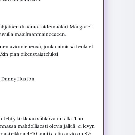
pohjainen draama taidemaalari Margaret
-luvulla maailmanmaineeseen.
änen aviomiehensä, jonka nimissä teokset
in pian oikeustaisteluksi
, Danny Huston
 tehty kirkkaan sähkövalon alla. Tuo
nnassa mahdollisesti olevia jälkiä, ei levyn
roasteikkoa 4-10, mutta alin arvio on 8½.