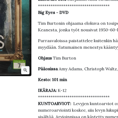
**********************************
Big Eyes - DVD
Tim Burtonin ohjaama elokuva on tosi
Keanesta, jonka työt nousivat 1950-60
Parrasvaloissa paistattelee kuitenkin h
myydään. Satumainen menestys kääntyyk
Ohjaus
Tim Burton
Pääosissa
Amy Adams, Christoph Waltz
Kesto: 101 min
IKÄRAJA:
K-12
**********************************
KUNTOARVIOT:
Levyjen kuntoarviot on
numeroarviointi koskee, siis levyn lukupi
sisältöä. Arvioinnissa on käytetty nume