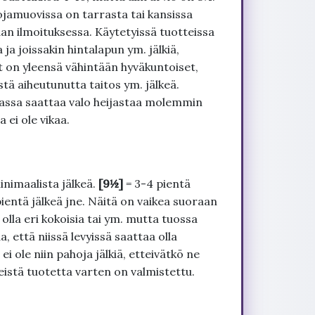
ojamuovissa on tarrasta tai kansissa
an ilmoituksessa. Käytetyissä tuotteissa
ja joissakin hintalapun ym. jälkiä,
t on yleensä vähintään hyväkuntoiset,
tä aiheutunutta taitos ym. jälkeä.
uvassa saattaa valo heijastaa molemmin
 ei ole vikaa.
inimaalista jälkeä.
[9½]
= 3-4 pientä
pientä jälkeä jne. Näitä on vaikea suoraan
 olla eri kokoisia tai ym. mutta tuossa
, että niissä levyissä saattaa olla
 ole niin pahoja jälkiä, etteivätkö ne
seistä tuotetta varten on valmistettu.