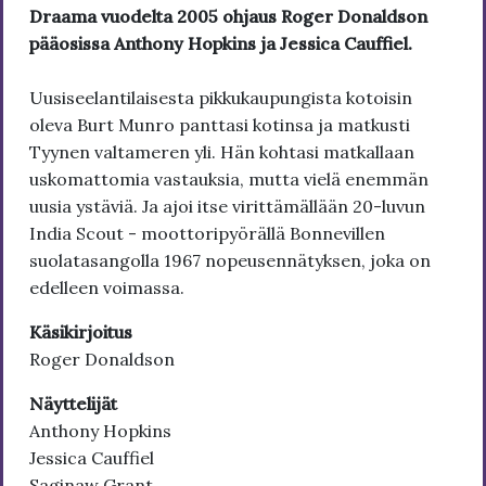
Draama vuodelta 2005 ohjaus Roger Donaldson
pääosissa Anthony Hopkins ja Jessica Cauffiel.
Uusiseelantilaisesta pikkukaupungista kotoisin
oleva Burt Munro panttasi kotinsa ja matkusti
Tyynen valtameren yli. Hän kohtasi matkallaan
uskomattomia vastauksia, mutta vielä enemmän
uusia ystäviä. Ja ajoi itse virittämällään 20-luvun
India Scout - moottoripyörällä Bonnevillen
suolatasangolla 1967 nopeusennätyksen, joka on
edelleen voimassa.
Käsikirjoitus
Roger Donaldson
Näyttelijät
Anthony Hopkins
Jessica Cauffiel
Saginaw Grant