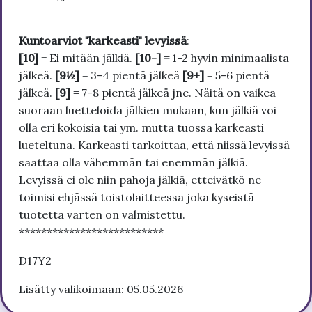
Kuntoarviot "karkeasti" levyissä
:
[10]
= Ei mitään jälkiä.
[10-] =
1-2 hyvin minimaalista
jälkeä.
[9½]
= 3-4 pientä jälkeä
[9+]
= 5-6 pientä
jälkeä.
[9] =
7-8 pientä jälkeä jne. Näitä on vaikea
suoraan luetteloida jälkien mukaan, kun jälkiä voi
olla eri kokoisia tai ym. mutta tuossa karkeasti
lueteltuna. Karkeasti tarkoittaa, että niissä levyissä
saattaa olla vähemmän tai enemmän jälkiä.
Levyissä ei ole niin pahoja jälkiä, etteivätkö ne
toimisi ehjässä toistolaitteessa joka kyseistä
tuotetta varten on valmistettu.
**************************
D17Y2
Lisätty valikoimaan: 05.05.2026