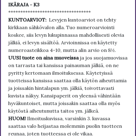
IKÄRAJA - K3
**********************************
KUNTOARVIOT:
Levyjen kuntoarviot on tehty
kirkkaan sähkövalon alla. Tuo numeroarviointi
koskee, siis levyn lukupinnassa mahdollisesti olevia
jälkiä, ei levyn sisältöä. Arvioinnissa on käytetty
numeroasteikkoa 4-10, mutta alin arvio on 8½.
UUSI tuote on aina muoveissa
ja jos suojamuovissa
on tarrasta tai kansissa painauman jälkiä, on ne
pyritty kertomaan ilmoituksessa. Käytetyissä
tuotteissa kansissa saattaa olla käytön aiheuttamia
ja joissakin hintalapun ym. jälkiä, toivottavasti
kuvista näkyy. Kansipaperit on yleensä vähintään
hyväkuntoiset, mutta joissakin saattaa olla myös
käytöstä aiheutunutta taitos ym. jälkeä.
HUOM!
Ilmoituskuvissa, varsinkin 3. kuvassa
saattaa valo heijastaa molemmin puolin tuotteen
reunaa, joten tuotteessa ei ole vikaa.