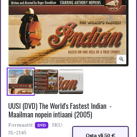
UUSI (DVD) The World's Fastest Indian -
Maailman nopein intiaani (2005)
Formaatti:
· SKU:
DVD
SL-2145
Osta yli 50 €