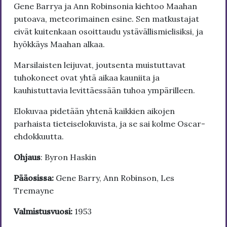
Gene Barrya ja Ann Robinsonia kiehtoo Maahan
putoava, meteorimainen esine. Sen matkustajat
eivät kuitenkaan osoittaudu ystävällismielisiksi, ja
hyökkäys Maahan alkaa.
Marsilaisten leijuvat, joutsenta muistuttavat
tuhokoneet ovat yhtä aikaa kauniita ja
kauhistuttavia levittäessään tuhoa ympärilleen.
Elokuvaa pidetään yhtenä kaikkien aikojen
parhaista tieteiselokuvista, ja se sai kolme Oscar-
ehdokkuutta.
Ohjaus
: Byron Haskin
Pääosissa:
Gene Barry, Ann Robinson, Les
Tremayne
Valmistusvuosi:
1953