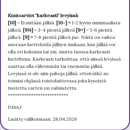
Kuntoarviot "karkeasti" levyissä
:
[10]
= Ei mitään jälkiä.
[10-] =
1-2 hyvin minimaalista
jälkeä.
[9½]
= 3-4 pientä jälkeä
[9+]
= 5-6 pientä
jälkeä.
[9] =
7-8 pientä jälkeä jne. Näitä on vaikea
suoraan luetteloida jälkien mukaan, kun jälkiä voi
olla eri kokoisia tai ym. mutta tuossa karkeasti
lueteltuna. Karkeasti tarkoittaa, että niissä levyissä
saattaa olla vähemmän tai enemmän jälkiä.
Levyissä ei ole niin pahoja jälkiä, etteivätkö ne
toimisi ehjässä toistolaitteessa joka kyseistä
tuotetta varten on valmistettu.
**************************
D16A3
Lisätty valikoimaan: 28.04.2026