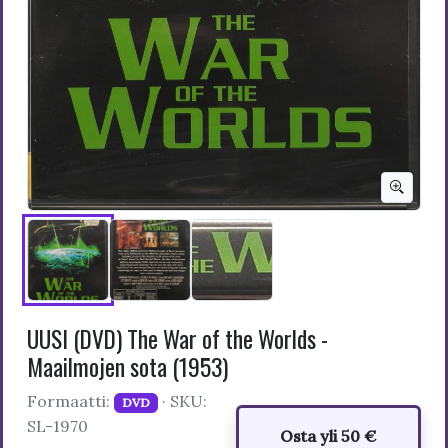
UUSI (DVD) The War of the Worlds -
Maailmojen sota (1953)
Formaatti:
· SKU:
DVD
SL-1970
Osta yli 50 €