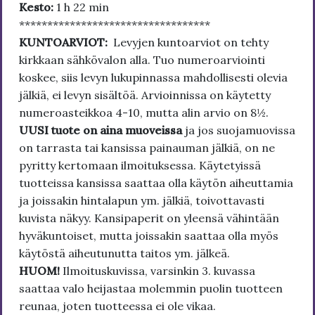
Kesto:
1 h 22 min
**********************************
KUNTOARVIOT:
Levyjen kuntoarviot on tehty
kirkkaan sähkövalon alla. Tuo numeroarviointi
koskee, siis levyn lukupinnassa mahdollisesti olevia
jälkiä, ei levyn sisältöä. Arvioinnissa on käytetty
numeroasteikkoa 4-10, mutta alin arvio on 8½.
UUSI tuote on aina muoveissa
ja jos suojamuovissa
on tarrasta tai kansissa painauman jälkiä, on ne
pyritty kertomaan ilmoituksessa. Käytetyissä
tuotteissa kansissa saattaa olla käytön aiheuttamia
ja joissakin hintalapun ym. jälkiä, toivottavasti
kuvista näkyy. Kansipaperit on yleensä vähintään
hyväkuntoiset, mutta joissakin saattaa olla myös
käytöstä aiheutunutta taitos ym. jälkeä.
HUOM!
Ilmoituskuvissa, varsinkin 3. kuvassa
saattaa valo heijastaa molemmin puolin tuotteen
reunaa, joten tuotteessa ei ole vikaa.