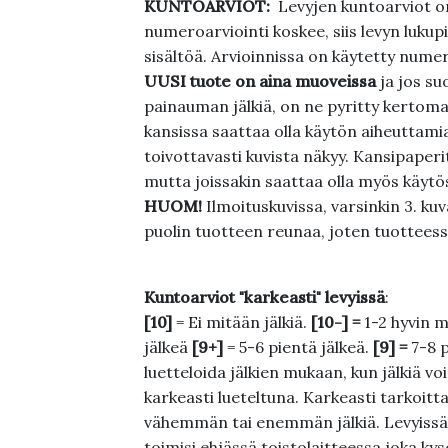
KUNTOARVIOT:
Levyjen kuntoarviot on
numeroarviointi koskee, siis levyn lukupi
sisältöä. Arvioinnissa on käytetty nume
UUSI tuote on aina muoveissa
ja jos su
painauman jälkiä, on ne pyritty kertoma
kansissa saattaa olla käytön aiheuttamia 
toivottavasti kuvista näkyy. Kansipaperi
mutta joissakin saattaa olla myös käytös
HUOM!
Ilmoituskuvissa, varsinkin 3. k
puolin tuotteen reunaa, joten tuotteessa
Kuntoarviot "karkeasti" levyissä
:
[10]
= Ei mitään jälkiä.
[10-] =
1-2 hyvin m
jälkeä
[9+]
= 5-6 pientä jälkeä.
[9] =
7-8 
luetteloida jälkien mukaan, kun jälkiä voi
karkeasti lueteltuna. Karkeasti tarkoittaa
vähemmän tai enemmän jälkiä. Levyissä ei
toimisi ehjässä toistolaitteessa joka ky