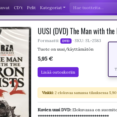
kuvat
CD't
Pelit
Kategoriat
UUSI (DVD) The Man with the I
Formaatti:
· SKU: SL-2583
DVD
Tuote on uusi/käyttämätön
5,95 €
T
Lisää ostoskoriin
Vinkki:
2 elokuvaa samassa tilauksessa 5,90
Kuvien uusi DVD:
Elokuvassa on suomite
**********************************