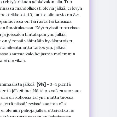
 tehty kirkkaan sähkövalon alla. Tuo
nnassa mahdollisesti olevia jälkiä, ei levyn
roasteikkoa 4-10, mutta alin arvio on 8½.
ojamuovissa on tarrasta tai kansissa
an ilmoituksessa. Käytetyissä tuotteissa
ja joissakin hintalapun ym. jälkiä,
t on yleensä vähintään hyväkuntoiset,
tä aiheutunutta taitos ym. jälkeä.
uvassa saattaa valo heijastaa molemmin
 ei ole vikaa.
inimaalista jälkeä.
[9½]
= 3-4 pientä
pientä jälkeä jne. Näitä on vaikea suoraan
 olla eri kokoisia tai ym. mutta tuossa
, että niissä levyissä saattaa olla
 ole niin pahoja jälkiä, etteivätkö ne
seistä tuotetta varten on valmistettu.