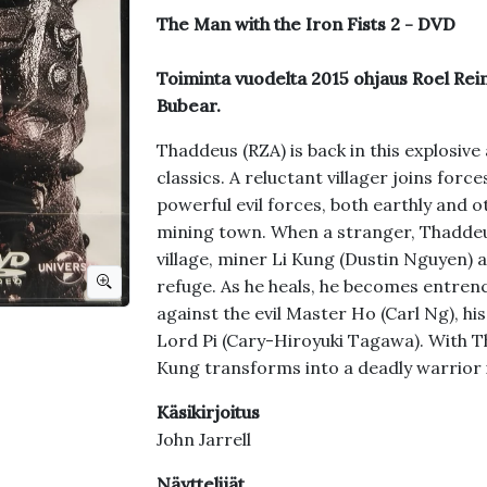
The Man with the Iron Fists 2 - DVD
Toiminta vuodelta 2015 ohjaus Roel Rei
Bubear.
Thaddeus (RZA) is back in this explosive
classics. A reluctant villager joins forc
powerful evil forces, both earthly and o
mining town. When a stranger, Thaddeu
village, miner Li Kung (Dustin Nguyen) a
refuge. As he heals, he becomes entrenc
against the evil Master Ho (Carl Ng), hi
Lord Pi (Cary-Hiroyuki Tagawa). With T
Kung transforms into a deadly warrior in
Käsikirjoitus
John Jarrell
Näyttelijät