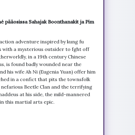
né pääosissa Sahajak Boonthanakit ja Pim
 action adventure inspired by kung fu
es with a mysterious outsider to fght off
therworldly, in a 19th century Chinese
s, is found badly wounded near the
nd his wife Ah Ni (Eugenia Yuan) offer him
hed in a confict that pits the townsfolk
s nefarious Beetle Clan and the terrifying
haddeus at his side, the mild-mannered
 this martial arts epic.