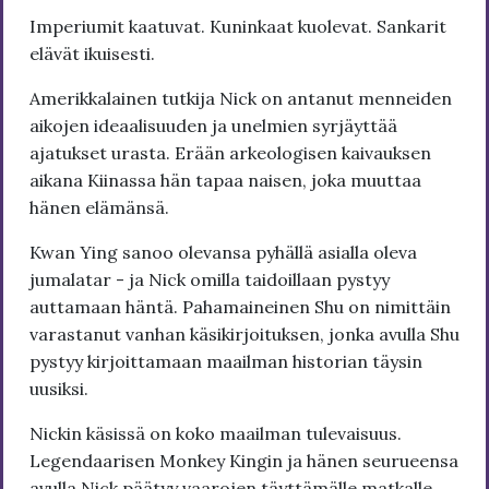
Imperiumit kaatuvat. Kuninkaat kuolevat. Sankarit
elävät ikuisesti.
Amerikkalainen tutkija Nick on antanut menneiden
aikojen ideaalisuuden ja unelmien syrjäyttää
ajatukset urasta. Erään arkeologisen kaivauksen
aikana Kiinassa hän tapaa naisen, joka muuttaa
hänen elämänsä.
Kwan Ying sanoo olevansa pyhällä asialla oleva
jumalatar - ja Nick omilla taidoillaan pystyy
auttamaan häntä. Pahamaineinen Shu on nimittäin
varastanut vanhan käsikirjoituksen, jonka avulla Shu
pystyy kirjoittamaan maailman historian täysin
uusiksi.
Nickin käsissä on koko maailman tulevaisuus.
Legendaarisen Monkey Kingin ja hänen seurueensa
avulla Nick päätyy vaarojen täyttämälle matkalle