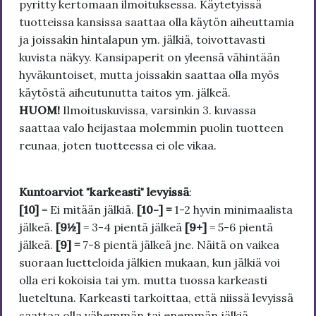
pyritty kertomaan ilmoituksessa. Käytetyissä
tuotteissa kansissa saattaa olla käytön aiheuttamia
ja joissakin hintalapun ym. jälkiä, toivottavasti
kuvista näkyy. Kansipaperit on yleensä vähintään
hyväkuntoiset, mutta joissakin saattaa olla myös
käytöstä aiheutunutta taitos ym. jälkeä.
HUOM!
Ilmoituskuvissa, varsinkin 3. kuvassa
saattaa valo heijastaa molemmin puolin tuotteen
reunaa, joten tuotteessa ei ole vikaa.
Kuntoarviot "karkeasti" levyissä
:
[10]
= Ei mitään jälkiä.
[10-] =
1-2 hyvin minimaalista
jälkeä.
[9½]
= 3-4 pientä jälkeä
[9+]
= 5-6 pientä
jälkeä.
[9] =
7-8 pientä jälkeä jne. Näitä on vaikea
suoraan luetteloida jälkien mukaan, kun jälkiä voi
olla eri kokoisia tai ym. mutta tuossa karkeasti
lueteltuna. Karkeasti tarkoittaa, että niissä levyissä
saattaa olla vähemmän tai enemmän jälkiä.