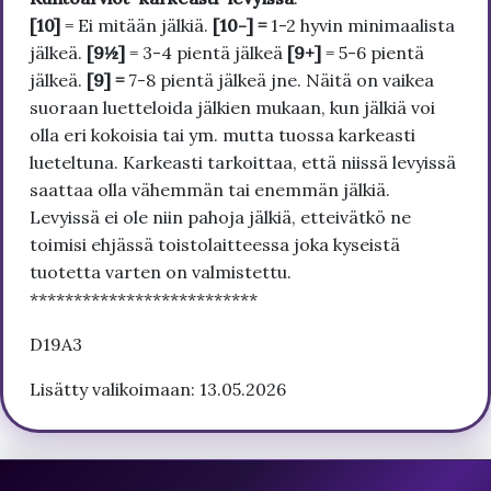
[10]
= Ei mitään jälkiä.
[10-] =
1-2 hyvin minimaalista
jälkeä.
[9½]
= 3-4 pientä jälkeä
[9+]
= 5-6 pientä
jälkeä.
[9] =
7-8 pientä jälkeä jne. Näitä on vaikea
suoraan luetteloida jälkien mukaan, kun jälkiä voi
olla eri kokoisia tai ym. mutta tuossa karkeasti
lueteltuna. Karkeasti tarkoittaa, että niissä levyissä
saattaa olla vähemmän tai enemmän jälkiä.
Levyissä ei ole niin pahoja jälkiä, etteivätkö ne
toimisi ehjässä toistolaitteessa joka kyseistä
tuotetta varten on valmistettu.
**************************
D19A3
Lisätty valikoimaan: 13.05.2026