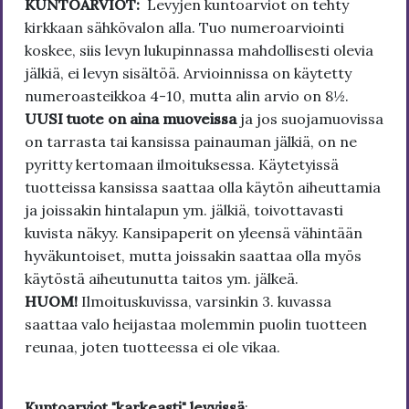
KUNTOARVIOT:
Levyjen kuntoarviot on tehty
kirkkaan sähkövalon alla. Tuo numeroarviointi
koskee, siis levyn lukupinnassa mahdollisesti olevia
jälkiä, ei levyn sisältöä. Arvioinnissa on käytetty
numeroasteikkoa 4-10, mutta alin arvio on 8½.
UUSI tuote on aina muoveissa
ja jos suojamuovissa
on tarrasta tai kansissa painauman jälkiä, on ne
pyritty kertomaan ilmoituksessa. Käytetyissä
tuotteissa kansissa saattaa olla käytön aiheuttamia
ja joissakin hintalapun ym. jälkiä, toivottavasti
kuvista näkyy. Kansipaperit on yleensä vähintään
hyväkuntoiset, mutta joissakin saattaa olla myös
käytöstä aiheutunutta taitos ym. jälkeä.
HUOM!
Ilmoituskuvissa, varsinkin 3. kuvassa
saattaa valo heijastaa molemmin puolin tuotteen
reunaa, joten tuotteessa ei ole vikaa.
Kuntoarviot "karkeasti" levyissä
: