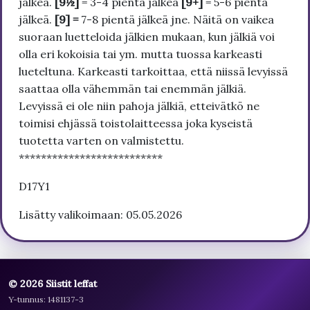
jälkeä.
[9½]
= 3-4 pientä jälkeä
[9+]
= 5-6 pientä
jälkeä.
[9] =
7-8 pientä jälkeä jne. Näitä on vaikea
suoraan luetteloida jälkien mukaan, kun jälkiä voi
olla eri kokoisia tai ym. mutta tuossa karkeasti
lueteltuna. Karkeasti tarkoittaa, että niissä levyissä
saattaa olla vähemmän tai enemmän jälkiä.
Levyissä ei ole niin pahoja jälkiä, etteivätkö ne
toimisi ehjässä toistolaitteessa joka kyseistä
tuotetta varten on valmistettu.
**************************
D17Y1
Lisätty valikoimaan: 05.05.2026
© 2026 Siistit leffat
Y-tunnus: 1481137-3