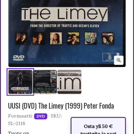
UUSI (DVD) The Limey (1999) Peter Fonda
Formaatti:
· SKU:
DVD
SL-2118
Osta yli 50 €
Tuote on
tuotteita ja saat