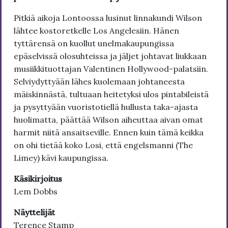
Pitkiä aikoja Lontoossa lusinut linnakundi Wilson
lähtee kostoretkelle Los Angelesiin. Hänen
tyttärensä on kuollut unelmakaupungissa
epäselvissä olosuhteissa ja jäljet johtavat liukkaan
musiikkituottajan Valentinen Hollywood-palatsiin.
Selviydyttyään lähes kuolemaan johtaneesta
mäiskinnästä, tultuaan heitetyksi ulos pintabileistä
ja pysyttyään vuoristotiellä hullusta taka-ajasta
huolimatta, päättää Wilson aiheuttaa aivan omat
harmit niitä ansaitseville. Ennen kuin tämä keikka
on ohi tietää koko Losi, että engelsmanni (The
Limey) kävi kaupungissa.
Käsikirjoitus
Lem Dobbs
Näyttelijät
Terence Stamp