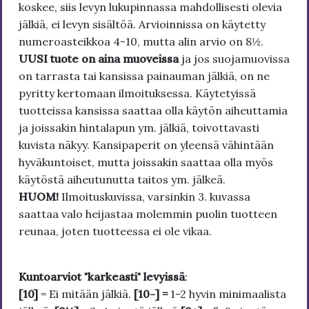
koskee, siis levyn lukupinnassa mahdollisesti olevia
jälkiä, ei levyn sisältöä. Arvioinnissa on käytetty
numeroasteikkoa 4-10, mutta alin arvio on 8½.
UUSI tuote on aina muoveissa
ja jos suojamuovissa
on tarrasta tai kansissa painauman jälkiä, on ne
pyritty kertomaan ilmoituksessa. Käytetyissä
tuotteissa kansissa saattaa olla käytön aiheuttamia
ja joissakin hintalapun ym. jälkiä, toivottavasti
kuvista näkyy. Kansipaperit on yleensä vähintään
hyväkuntoiset, mutta joissakin saattaa olla myös
käytöstä aiheutunutta taitos ym. jälkeä.
HUOM!
Ilmoituskuvissa, varsinkin 3. kuvassa
saattaa valo heijastaa molemmin puolin tuotteen
reunaa, joten tuotteessa ei ole vikaa.
Kuntoarviot "karkeasti" levyissä
:
[10]
= Ei mitään jälkiä.
[10-] =
1-2 hyvin minimaalista